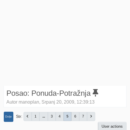
Posao: Ponuda-Potražnja
Autor manoplan, Srpanj 20, 2009, 12:39:13
Str
1
...
3
4
5
6
7
Dolje
User actions