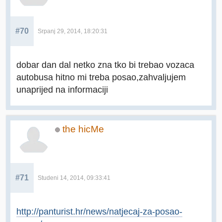
#70
Srpanj 29, 2014, 18:20:31
dobar dan dal netko zna tko bi trebao vozaca
autobusa hitno mi treba posao,zahvaljujem
unaprijed na informaciji
the hicMe
#71
Studeni 14, 2014, 09:33:41
http://panturist.hr/news/natjecaj-za-posao-