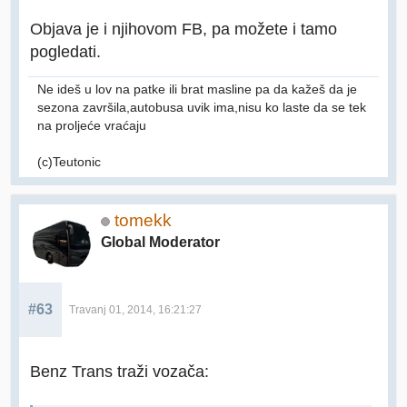
Objava je i njihovom FB, pa možete i tamo
pogledati.
Ne ideš u lov na patke ili brat masline pa da kažeš da je
sezona završila,autobusa uvik ima,nisu ko laste da se tek
na proljeće vraćaju
(c)Teutonic
tomekk
Global Moderator
#63
Travanj 01, 2014, 16:21:27
Benz Trans traži vozača: