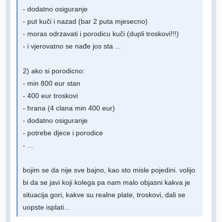
- dodatno osiguranje
- put kuči i nazad (bar 2 puta mjesecno)
- moras odrzavati i porodicu kuči (dupli troskovi!!!)
- i vjerovatno se nađe jos sta ...
2) ako si porodicno:
- min 800 eur stan
- 400 eur troskovi
- hrana (4 clana min 400 eur)
- dodatno osiguranje
- potrebe djece i porodice
- ...
bojim se da nije sve bajno, kao sto misle pojedini. volijo
bi da se javi koji kolega pa nam malo objasni kakva je
situacija gori, kakve su realne plate, troskovi, dali se
uopste isplati...