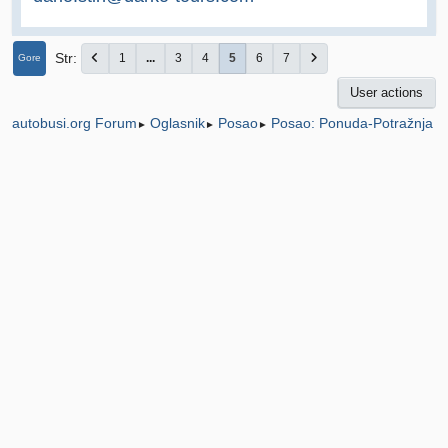
Str
1
...
3
4
5
6
7
Gore
User actions
Oglasnik
Posao
Posao: Ponuda-Potražnja
autobusi.org Forum
►
►
►