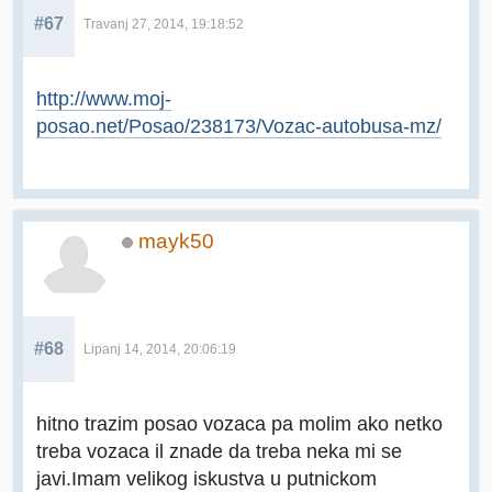
#67
Travanj 27, 2014, 19:18:52
http://www.moj-
posao.net/Posao/238173/Vozac-autobusa-mz/
mayk50
#68
Lipanj 14, 2014, 20:06:19
hitno trazim posao vozaca pa molim ako netko
treba vozaca il znade da treba neka mi se
javi.Imam velikog iskustva u putnickom