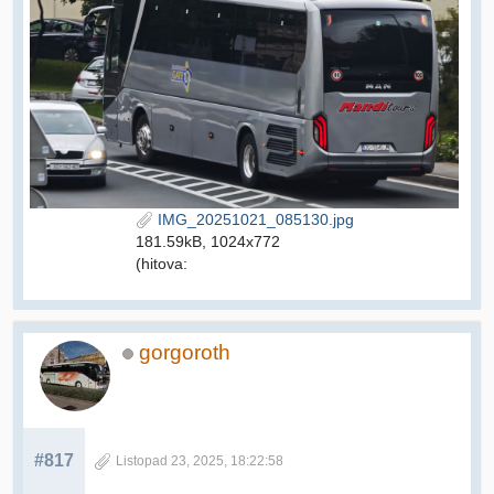
IMG_20251021_085130.jpg
181.59kB, 1024x772
(hitova:
gorgoroth
#817
Listopad 23, 2025, 18:22:58