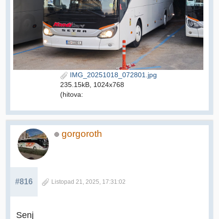
IMG_20251018_072801.jpg
235.15kB, 1024x768
(hitova:
gorgoroth
#816
Listopad 21, 2025, 17:31:02
Senj