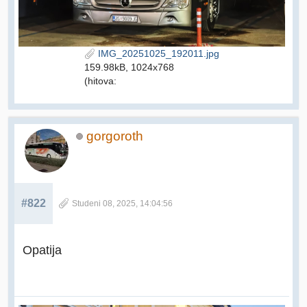
IMG_20251025_192011.jpg
159.98kB, 1024x768
(hitova:
gorgoroth
#822
Studeni 08, 2025, 14:04:56
Opatija