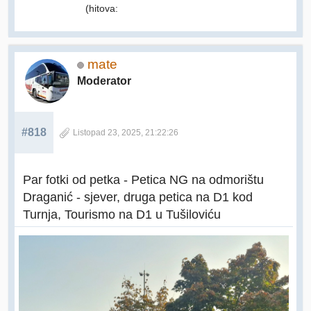
(hitova:
mate
Moderator
#818
Listopad 23, 2025, 21:22:26
Par fotki od petka - Petica NG na odmorištu
Draganić - sjever, druga petica na D1 kod
Turnja, Tourismo na D1 u Tušiloviću