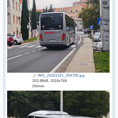
IMG_20251021_094705.jpg
253.88kB, 1024x768
(hitova: