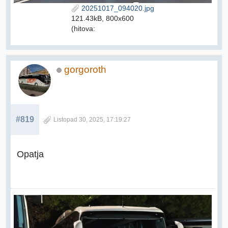
20251017_094020.jpg
121.43kB, 800x600
(hitova:
gorgoroth
#819
Listopad 30, 2025, 17:19:27
Opatja