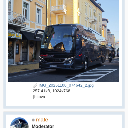
IMG_20251108_074642_2.jpg
257.41kB, 1024x768
(hitova:
mate
Moderator