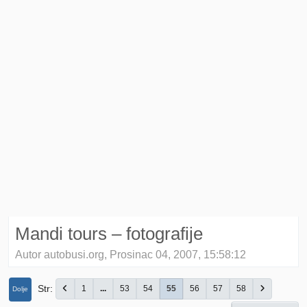
Mandi tours – fotografije
Autor autobusi.org, Prosinac 04, 2007, 15:58:12
Str
1
...
53
54
55
56
57
58
Dolje