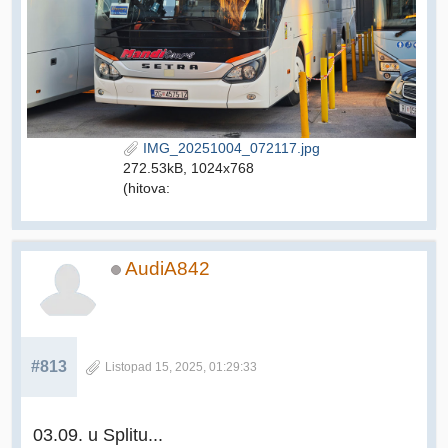
IMG_20251004_072117.jpg
272.53kB, 1024x768
(hitova:
AudiA842
#813
Listopad 15, 2025, 01:29:33
03.09. u Splitu...