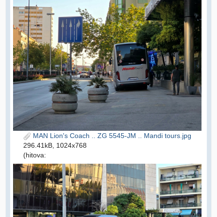
MAN Lion's Coach .. ZG 5545-JM .. Mandi tours.jpg
296.41kB, 1024x768
(hitova: