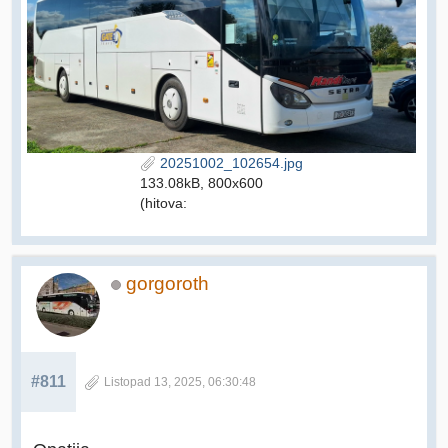
20251002_102654.jpg
133.08kB, 800x600
(hitova:
gorgoroth
#811
Listopad 13, 2025, 06:30:48