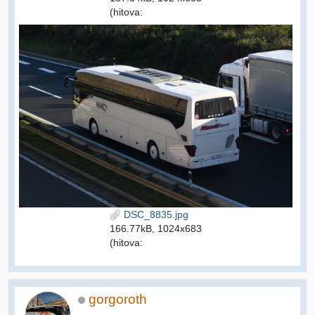
(hitova:
DSC_8835.jpg
166.77kB, 1024x683
(hitova:
gorgoroth