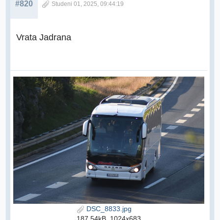
#820
Studeni 01, 2025, 09:44:19
Vrata Jadrana
DSC_8833.jpg
187.54kB, 1024x683