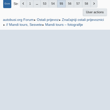
Str
1
...
53
54
55
56
57
58
Gore
User actions
Ostali prijevoz
Značajniji ostali prijevoznici
autobusi.org Forum
►
►
// Mandi tours, Sesvete
Mandi tours – fotografije
►
►