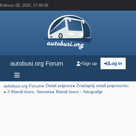
Kolovoz 08, 2026, 17:40:06
autobusi.org Forum
Sign up
Log in
Ostali prijevoz
Značajniji ostali prijevoznici
autobusi.org Forum
►
►
// Mandi tours, Sesvete
Mandi tours – fotografije
►
►