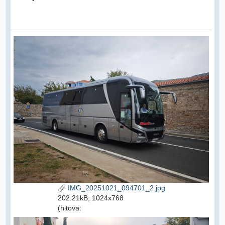
IMG_20251021_094701_2.jpg
202.21kB, 1024x768
(hitova: