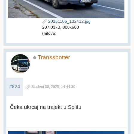
20251106_132412.jpg
207.03kB, 800x600
(hitova:
Transspotter
#824
Studeni 30, 2025, 14:44:30
Čeka ukrcaj na trajekt u Splitu