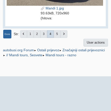
Mandi 1.jpg
93.63kB, 720x960
(hitova:
Str
1
2
3
4
5
Gore
User actions
Ostali prijevoz
Značajniji ostali prijevoznici
autobusi.org Forum
►
►
// Mandi tours, Sesvete
Mandi tours - razno
►
►