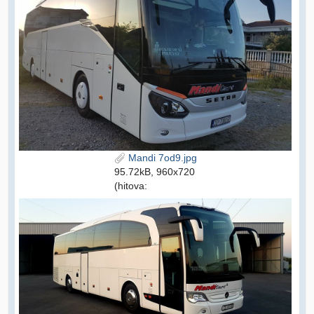
Mandi 7od9.jpg
95.72kB, 960x720
(hitova: