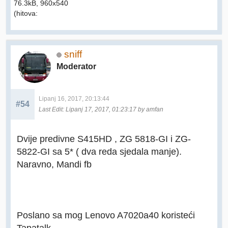
76.3kB, 960x540
(hitova:
sniff
Moderator
Lipanj 16, 2017, 20:13:44
#54
Last Edit
: Lipanj 17, 2017, 01:23:17 by amfan
Dvije predivne S415HD , ZG 5818-GI i ZG-
5822-GI sa 5* ( dva reda sjedala manje).
Naravno, Mandi fb
Poslano sa mog Lenovo A7020a40 koristeći
Tapatalk