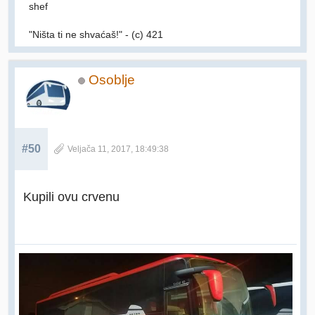
shef
"Ništa ti ne shvaćaš!" - (c) 421
Osoblje
#50
Veljača 11, 2017, 18:49:38
Kupili ovu crvenu