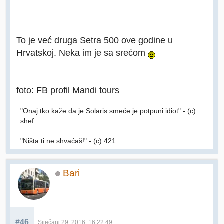
To je već druga Setra 500 ove godine u
Hrvatskoj. Neka im je sa srećom
foto: FB profil Mandi tours
"Onaj tko kaže da je Solaris smeće je potpuni idiot" - (c)
shef
"Ništa ti ne shvaćaš!" - (c) 421
Bari
#46
Siječanj 29, 2016, 16:22:49