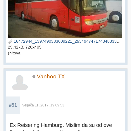
16472944_1397490383609221_2534947471743483338_n.jpg
29.42kB, 720x405
(hitova:
VanhoolTX
#51
Veljača 11, 2017, 19:09:53
Ex Reisering Hamburg. Mislim da su od ove