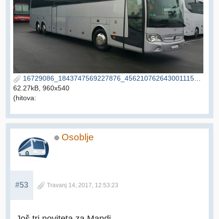
16729086_1843747569227876_4562107626430011152_n.jpg
62.27kB, 960x540
(hitova:
Osoblje
#53
Travanj 14, 2017, 12:53:23
Još tri noviteta za Mandi