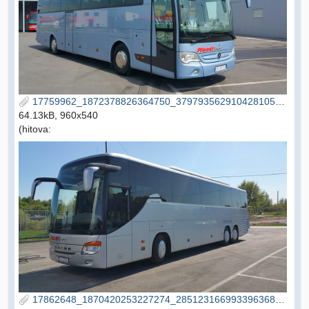
17759962_1872378826364750_3797935629104281050_n.jpg
64.13kB, 960x540
(hitova:
17862648_1870420253227274_2851231669933963684_n.jpg