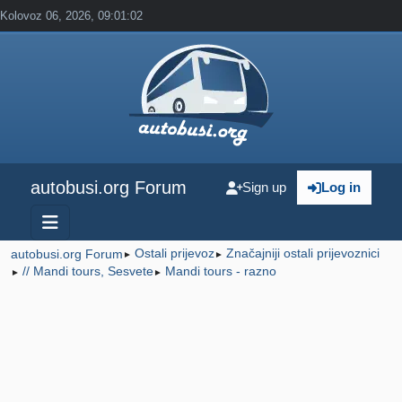
Kolovoz 06, 2026, 09:01:02
autobusi.org Forum
Sign up
Log in
Ostali prijevoz
Značajniji ostali prijevoznici
autobusi.org Forum
►
►
// Mandi tours, Sesvete
Mandi tours - razno
►
►