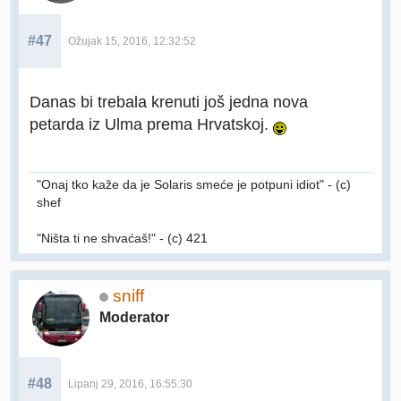
#47
Ožujak 15, 2016, 12:32:52
Danas bi trebala krenuti još jedna nova
petarda iz Ulma prema Hrvatskoj.
"Onaj tko kaže da je Solaris smeće je potpuni idiot" - (c)
shef
"Ništa ti ne shvaćaš!" - (c) 421
sniff
Moderator
#48
Lipanj 29, 2016, 16:55:30