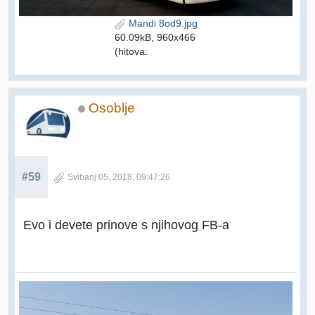
Mandi 8od9.jpg
60.09kB, 960x466
(hitova:
Osoblje
#59
Svibanj 05, 2018, 09:47:26
Evo i devete prinove s njihovog FB-a