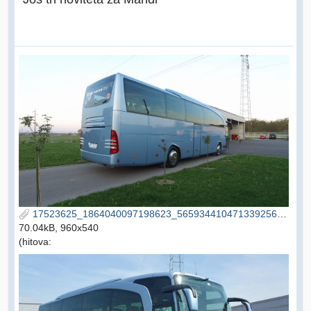
17523625_1864040097198623_5659344104713392568_n.jpg
70.04kB, 960x540
(hitova: