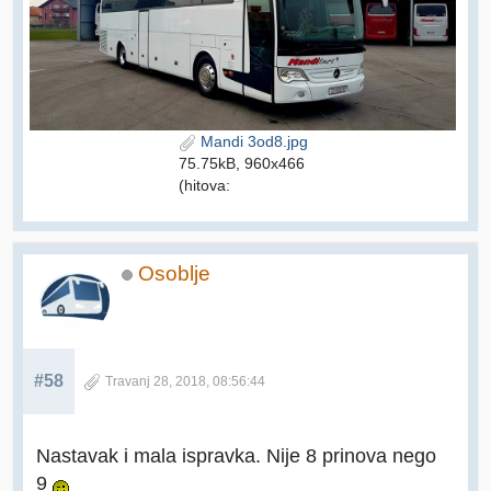
Mandi 3od8.jpg
75.75kB, 960x466
(hitova:
Osoblje
#58
Travanj 28, 2018, 08:56:44
Nastavak i mala ispravka. Nije 8 prinova nego
9