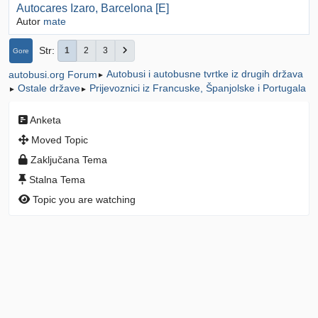
Autocares Izaro, Barcelona [E]
Autor
mate
Str
1
2
3
Gore
Autobusi i autobusne tvrtke iz drugih država
autobusi.org Forum
►
Ostale države
Prijevoznici iz Francuske, Španjolske i Portugala
►
►
Anketa
Moved Topic
Zaključana Tema
Stalna Tema
Topic you are watching