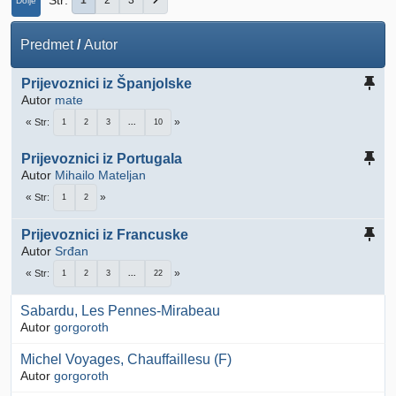
Str
1
2
3
Dolje
Predmet
/
Autor
Prijevoznici iz Španjolske
Autor
mate
Str
1
2
3
...
10
Prijevoznici iz Portugala
Autor
Mihailo Mateljan
Str
1
2
Prijevoznici iz Francuske
Autor
Srđan
Str
1
2
3
...
22
Sabardu, Les Pennes-Mirabeau
Autor
gorgoroth
Michel Voyages, Chauffaillesu (F)
Autor
gorgoroth