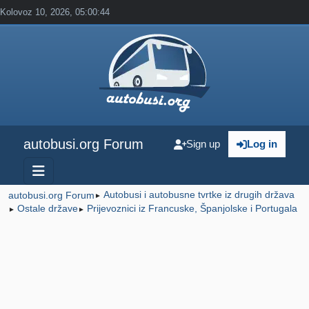
Kolovoz 10, 2026, 05:00:44
autobusi.org Forum
Sign up
Log in
Autobusi i autobusne tvrtke iz drugih država
autobusi.org Forum
►
Ostale države
Prijevoznici iz Francuske, Španjolske i Portugala
►
►