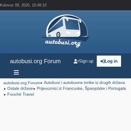
Kolovoz 08, 2026, 10:48:10
autobusi.org Forum
Sign up
Log in
Autobusi i autobusne tvrtke iz drugih država
autobusi.org Forum
►
Ostale države
Prijevoznici iz Francuske, Španjolske i Portugala
►
►
Fouché Travel
►