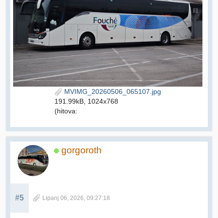
MVIMG_20260506_065107.jpg
191.99kB, 1024x768
(hitova:
gorgoroth
#5
Lipanj 06, 2026, 09:27:18