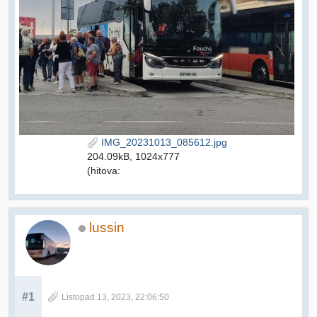
IMG_20231013_085612.jpg
204.09kB, 1024x777
(hitova:
lussin
#1
Listopad 13, 2023, 22:06:50