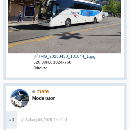
IMG_20250430_101844_1.jpg
320.39kB, 1024x768
(hitova:
mate
Moderator
#3
Svibanj 04, 2025, 14:42:41