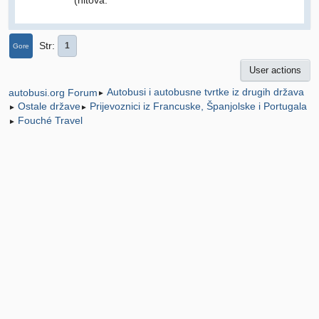
(hitova:
Str
1
Gore
User actions
Autobusi i autobusne tvrtke iz drugih država
autobusi.org Forum
►
Ostale države
Prijevoznici iz Francuske, Španjolske i Portugala
►
►
Fouché Travel
►