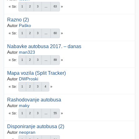
Str
1
2
3
...
63
Razno (2)
Autor
Paško
Str
1
2
3
...
60
Nabavke autobusa 2017. – danas
Autor
man323
Str
1
2
3
...
89
Mapa vozila (Split Tracker)
Autor
DWProski
Str
1
2
3
4
Rashodovanje autobusa
Autor
maky
Str
1
2
3
...
55
Disponiranje autobusa (2)
Autor
neopran