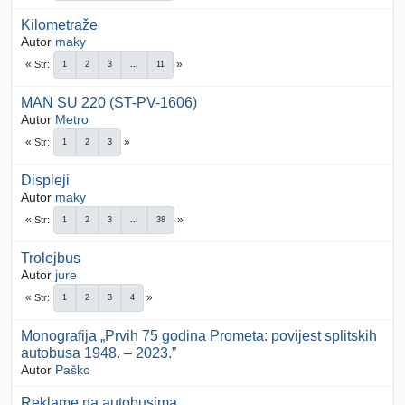
Kilometraže
Autor
maky
Str
1
2
3
...
11
MAN SU 220 (ST-PV-1606)
Autor
Metro
Str
1
2
3
Displeji
Autor
maky
Str
1
2
3
...
38
Trolejbus
Autor
jure
Str
1
2
3
4
Monografija „Prvih 75 godina Prometa: povijest splitskih
autobusa 1948. – 2023.”
Autor
Paško
Reklame na autobusima