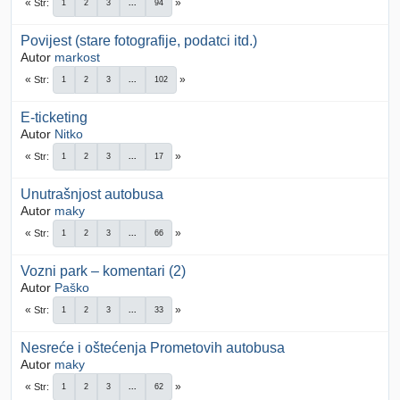
Str
1
2
3
...
94
Povijest (stare fotografije, podatci itd.)
Autor
markost
Str
1
2
3
...
102
E-ticketing
Autor
Nitko
Str
1
2
3
...
17
Unutrašnjost autobusa
Autor
maky
Str
1
2
3
...
66
Vozni park – komentari (2)
Autor
Paško
Str
1
2
3
...
33
Nesreće i oštećenja Prometovih autobusa
Autor
maky
Str
1
2
3
...
62