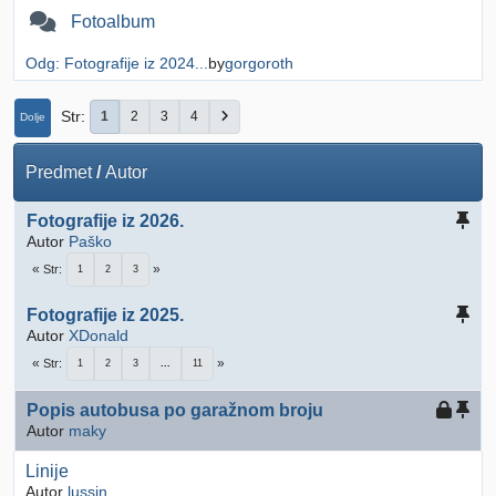
Fotoalbum
Odg: Fotografije iz 2024...
by
gorgoroth
Str
1
2
3
4
Dolje
Predmet
/
Autor
Fotografije iz 2026.
Autor
Paško
Str
1
2
3
Fotografije iz 2025.
Autor
XDonald
Str
1
2
3
...
11
Popis autobusa po garažnom broju
Autor
maky
Linije
Autor
lussin