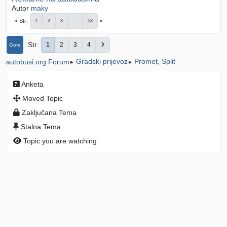
Autor
maky
Str
1
2
3
...
53
Str
1
2
3
4
Gore
Gradski prijevoz
Promet, Split
autobusi.org Forum
►
►
Anketa
Moved Topic
Zaključana Tema
Stalna Tema
Topic you are watching