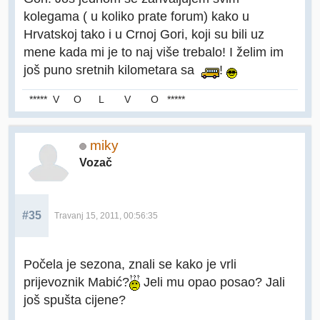
kolegama ( u koliko prate forum) kako u
Hrvatskoj tako i u Crnoj Gori, koji su bili uz
mene kada mi je to naj više trebalo! I želim im
još puno sretnih kilometara sa
!
***** V O L V O *****
miky
Vozač
#35
Travanj 15, 2011, 00:56:35
Počela je sezona, znali se kako je vrli
prijevoznik Mabić?
Jeli mu opao posao? Jali
još spušta cijene?