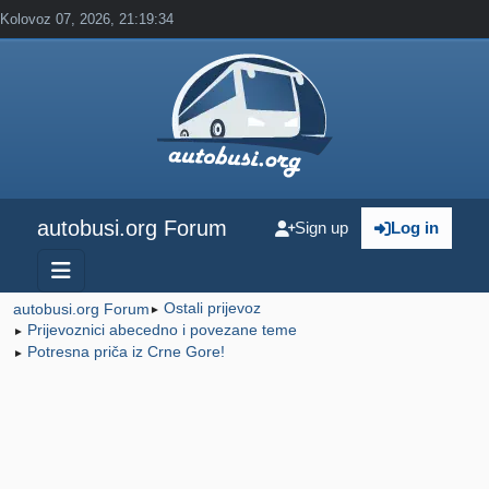
Kolovoz 07, 2026, 21:19:34
autobusi.org Forum
Sign up
Log in
Ostali prijevoz
autobusi.org Forum
►
Prijevoznici abecedno i povezane teme
►
Potresna priča iz Crne Gore!
►