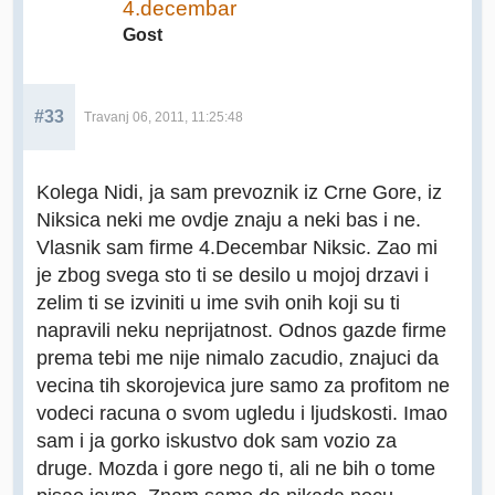
4.decembar
Gost
#33
Travanj 06, 2011, 11:25:48
Kolega Nidi, ja sam prevoznik iz Crne Gore, iz
Niksica neki me ovdje znaju a neki bas i ne.
Vlasnik sam firme 4.Decembar Niksic. Zao mi
je zbog svega sto ti se desilo u mojoj drzavi i
zelim ti se izviniti u ime svih onih koji su ti
napravili neku neprijatnost. Odnos gazde firme
prema tebi me nije nimalo zacudio, znajuci da
vecina tih skorojevica jure samo za profitom ne
vodeci racuna o svom ugledu i ljudskosti. Imao
sam i ja gorko iskustvo dok sam vozio za
druge. Mozda i gore nego ti, ali ne bih o tome