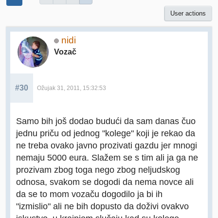
User actions
nidi
Vozač
#30
Ožujak 31, 2011, 15:32:53
Samo bih još dodao budući da sam danas čuo
jednu priču od jednog "kolege" koji je rekao da
ne treba ovako javno prozivati gazdu jer mnogi
nemaju 5000 eura. Slažem se s tim ali ja ga ne
prozivam zbog toga nego zbog neljudskog
odnosa, svakom se dogodi da nema novce ali
da se to mom vozaču dogodilo ja bi ih
"izmislio" ali ne bih dopusto da doživi ovakvo