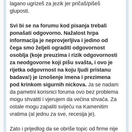
lagano ugrizeš za jezik jer pričaš/pišeš
gluposti.
Svi bi se na forumu kod pisanja trebali
ponašati odgovorno. Nažalost hrpa
informacija je neprovjerljiva i jedino od
čega smo željeli ograditi odgovornost
osoblja (koje preuzima i rizik odgovornosti
za neodgovorne koji pišu svašta, i ovo je
rijetka odgovrnost na koju ljudi pristanu
badava!) je iznošenje imena i prezimena
pod krinkom sigurnih nickova.
Ja se nadam
da pametni korisnici foruma ovo bez problema
mogu shvatiti i vjerujem da većina shvaća. Za
ostale mogu zapaliti svijeću na Kamenitim
vratima (al jednu za sve, recesija je).
Zato i prijedlog da se obriše topic od firme nije