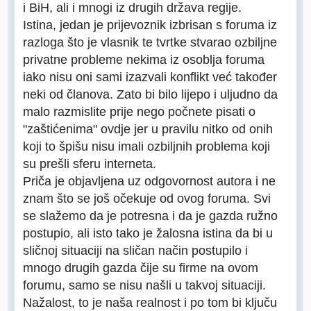
i BiH, ali i mnogi iz drugih država regije.
Istina, jedan je prijevoznik izbrisan s foruma iz
razloga što je vlasnik te tvrtke stvarao ozbiljne
privatne probleme nekima iz osoblja foruma
iako nisu oni sami izazvali konflikt već također
neki od članova. Zato bi bilo lijepo i uljudno da
malo razmislite prije nego počnete pisati o
"zaštićenima" ovdje jer u pravilu nitko od onih
koji to špišu nisu imali ozbiljnih problema koji
su prešli sferu interneta.
Priča je objavljena uz odgovornost autora i ne
znam što se još očekuje od ovog foruma. Svi
se slažemo da je potresna i da je gazda ružno
postupio, ali isto tako je žalosna istina da bi u
sličnoj situaciji na sličan način postupilo i
mnogo drugih gazda čije su firme na ovom
forumu, samo se nisu našli u takvoj situaciji.
Nažalost, to je naša realnost i po tom bi ključu