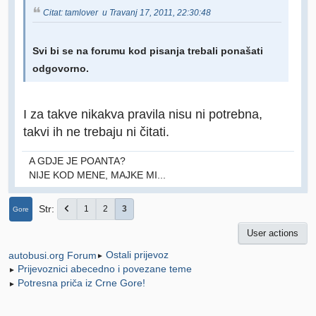
Citat: tamlover u Travanj 17, 2011, 22:30:48
Svi bi se na forumu kod pisanja trebali ponašati
odgovorno.
I za takve nikakva pravila nisu ni potrebna,
takvi ih ne trebaju ni čitati.
A GDJE JE POANTA?
NIJE KOD MENE, MAJKE MI...
Str
1
2
3
Gore
User actions
Ostali prijevoz
autobusi.org Forum
►
Prijevoznici abecedno i povezane teme
►
Potresna priča iz Crne Gore!
►