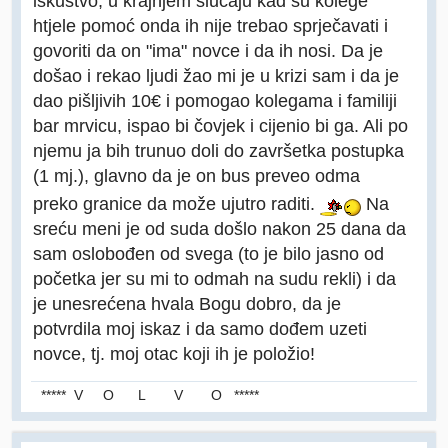
iskustvo, u krajnjem slučaju kad su kolege
htjele pomoć onda ih nije trebao sprječavati i
govoriti da on "ima" novce i da ih nosi. Da je
došao i rekao ljudi žao mi je u krizi sam i da je
dao pišljivih 10€ i pomogao kolegama i familiji
bar mrvicu, ispao bi čovjek i cijenio bi ga. Ali po
njemu ja bih trunuo doli do završetka postupka
(1 mj.), glavno da je on bus preveo odma
preko granice da može ujutro raditi.
Na
sreću meni je od suda došlo nakon 25 dana da
sam oslobođen od svega (to je bilo jasno od
početka jer su mi to odmah na sudu rekli) i da
je unesrećena hvala Bogu dobro, da je
potvrdila moj iskaz i da samo dođem uzeti
novce, tj. moj otac koji ih je položio!
***** V O L V O *****