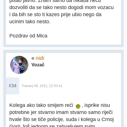
pisao javno. Znam samo da nikada necu
dozvoliti da se tako nesto dogodi mom vozacu
i da bih se sto ti kazes prije ubio nego da
ucinim tako nesto.
Pozdrav od Mica
nidi
Vozač
#34
Travanj 06, 2011, 22:50:41
Kolega ako tako smijem reći
, isprike nisu
potrebne jer stvarno imam stvarno samo riječi
hvale što se tiče policije, suda i kolega u Crnoj
Gori! Još jednom se zahvaljujem svim