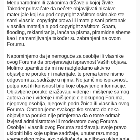
Međunarodnim ili zakonima države u kojoj živite.
Također prihvaćate da nećete objavljivati nikakve
materijale koji su pod copyright zaštitom osim ako ste
sami vlasnici copyright prava ili imate pisani pristanak
vlasnika materijala pod copyright zaštitom. Spam,
flooding, reklamiranja, lančana pisma, piramidne sheme
kao i namamljivanja također su zabranjeni na ovom
Forumu.
Napominjemo da je nemoguće za osoblje ili vlasnike
ovog Foruma da provjeravaju ispravnost Vaših objava.
Molimo upamtite da mi ne nadgledamo aktivno
objavljene poruke ni materijale, te prema tome nismo
odgovorni za sadržaje u njima. Ne jamčimo ispravnost,
potpunost ili korisnost bilo koje objavljene informacije.
Objavljene poruke izražavaju viđenje i mišljenje samog
autora a ne i viđenje i mišljenje cjelokupnog Foruma,
njegovog osoblja, njegovih podružnica ili vlasnika ovog
Foruma. Ohrabrujemo svakoga tko smatra da neka
objavljena poruka nije primjerena da o tome odmah
izvjesti administratore ili moderatore ovog Foruma.
Osoblje i vlasnik ovog Foruma zadržavaju svoje pravo
ukloniti bilo koje upitne sadržaje, unutar razumnog
vremenskog roka, ako zaključe da je njihovo uklanjanje