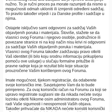
nužno. To je ručni proces pa morate razumjeti da nismo u
mogućnosti odmah ukloniti ili izmjeniti određeni sadržaj.
To pravilo također vrijedi i za članske profile i sadržaje u
njima.
Ostajete isključivo sami odgovorni za sadržaj Vaših
objavljenih poruka i materijala. Štoviše, slažete se da
vlasnici ovog Foruma i njegovo osoblje, podružnice ili
povezane stranice ni na koji način nisu krivi ni odgovorni
za sadržaje Vaših objavljenih poruka i materijala.
Vlasnici ovog Foruma također zadržavaju pravo otkriti
Vaš identitet (ili bilo koju srodnu informaciju prikupljenu
pomoću ove usluge) u slučaju formalne pritužbe ili
pravne radnje koja je rezultat bilo koje situacije
prouzročene Vašim korištenjem ovog Foruma.
Imate mogućnost, tijekom registracije, da odaberete
svoje korisničko ime. Savjetujemo Vam da to bude
primjereno. Za ovaj korisnički račun na Forumu za koji se
upravo registrirate suglasni ste da nikada nećete svoju
lozinku otkriti Nikome osim administratoru ovog Foruma,
radi Vaše sigurnosti i neospornosti Vaših objava.
Također prihvaćate da NIKADA nećete koristiti korisnički