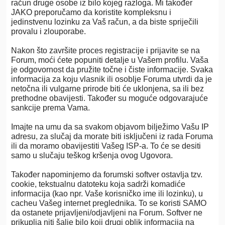
račun druge osobe iz bilo kojeg razloga. Mi također
JAKO preporučamo da koristite kompleksnu i
jedinstvenu lozinku za Vaš račun, a da biste spriječili
provalu i zlouporabe.
Nakon što završite proces registracije i prijavite se na
Forum, moći ćete popuniti detalje u Vašem profilu. Vaša
je odgovornost da pružite točne i čiste informacije. Svaka
informacija za koju vlasnik ili osoblje Foruma utvrdi da je
netočna ili vulgarne prirode biti će uklonjena, sa ili bez
prethodne obavijesti. Također su moguće odgovarajuće
sankcije prema Vama.
Imajte na umu da sa svakom objavom bilježimo Vašu IP
adresu, za slučaj da morate biti isključeni iz rada Foruma
ili da moramo obavijestiti Vašeg ISP-a. To će se desiti
samo u slučaju teškog kršenja ovog Ugovora.
Također napominjemo da forumski softver ostavlja tzv.
cookie, tekstualnu datoteku koja sadrži komadiće
informacija (kao npr. Vaše korisničko ime ili lozinku), u
cacheu Vašeg internet preglednika. To se koristi SAMO
da ostanete prijavljeni/odjavljeni na Forum. Softver ne
prikuplja niti šalje bilo koji drugi oblik informacija na