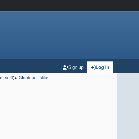
Sign up
Log in
e
,
sniff
)
Globtour - slike
►