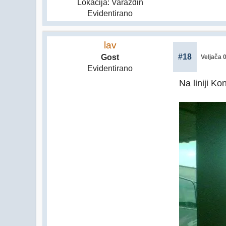
Lokacija: Varaždin
Evidentirano
lav
#18
Gost
Veljača 
Evidentirano
Na liniji Ko