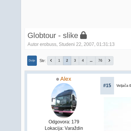
Globtour - slike
Autor erobuss, Studeni 22, 2007, 01:31:13
Str
1
2
3
4
...
76
Dolje
Alex
#15
Veljača 
Odgovora: 179
Lokacija: Varaždin