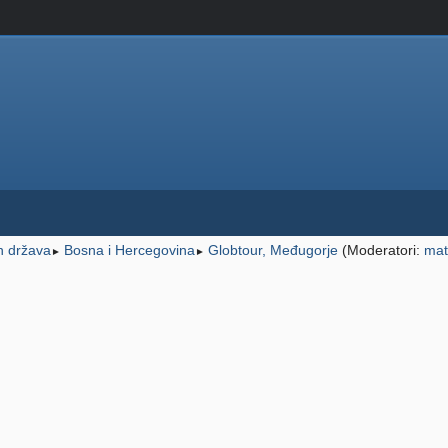
ih država
Bosna i Hercegovina
Globtour, Međugorje
(Moderatori:
mat
►
►