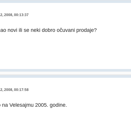
02, 2008, 00:13:37
gao novi ili se neki dobro očuvani prodaje?
02, 2008, 00:17:58
lo na Velesajmu 2005. godine.