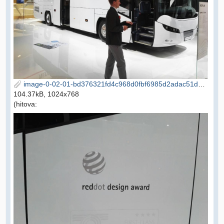
image-0-02-01-bd376321fd4c968d0fbf6985d2adac51d10fad2297d1e5721b895802b9b11185-V.jpg
104.37kB, 1024x768
(hitova: