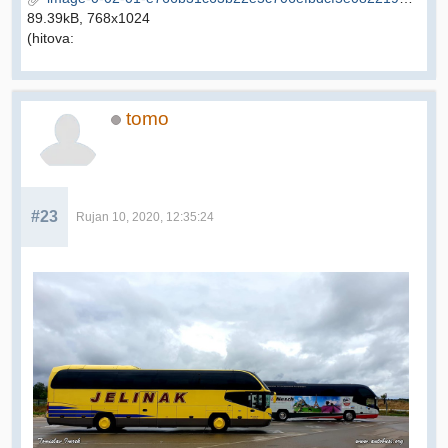
89.39kB, 768x1024
(hitova:
tomo
#23
Rujan 10, 2020, 12:35:24