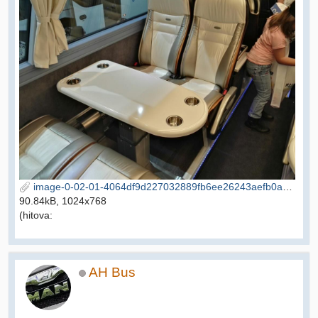
image-0-02-01-4064df9d227032889fb6ee26243aefb0a293ff22956f61f876beca41f8b18c65-V.jpg
90.84kB, 1024x768
(hitova:
AH Bus