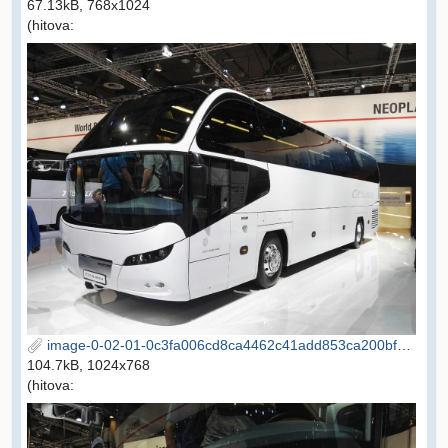
67.13kB, 768x1024
(hitova:
image-0-02-01-0c3fa006cd8ca4462c41add853ca200bf5d3870e6884386d755bd20ccd190d42-V.jpg
104.7kB, 1024x768
(hitova: