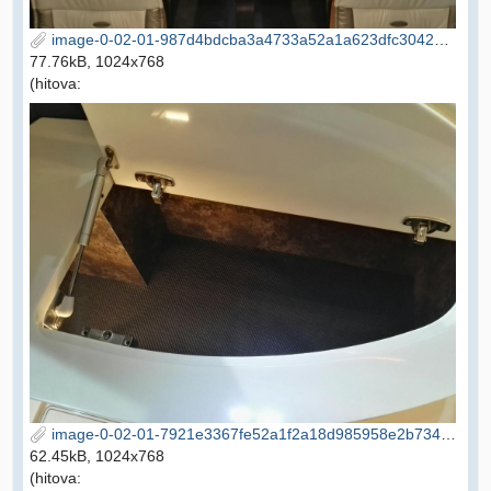
image-0-02-01-987d4bdcba3a4733a52a1a623dfc3042d0da2a2786c2e81f1a8766e4a954290c-V.jpg
77.76kB, 1024x768
(hitova:
image-0-02-01-7921e3367fe52a1f2a18d985958e2b734ef0b00083ad2a1b74c09f176eba16fd-V.jpg
62.45kB, 1024x768
(hitova: