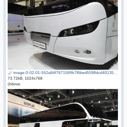
image-0-02-01-552a84f7671589b7f6bed5598dcd401357c3150fbd68fc44b530db598ecc028e-V.jpg
73.72kB, 1024x768
(hitova: