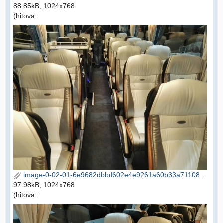
88.85kB, 1024x768
(hitova:
image-0-02-01-6e9682dbbd602e4e9261a60b33a71108d01c07c9e5ed4fa03bf57c660d1d4cfb-V.jpg
97.98kB, 1024x768
(hitova: