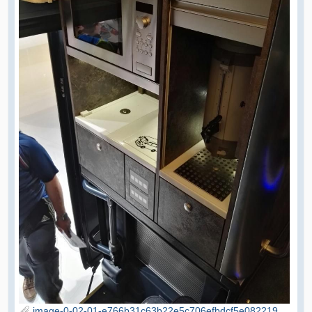
image-0-02-01-e766b31c63b22e5c706efbdcf5e082219cea91811ddd5a6586ee3b56a20321eb-V.jpg