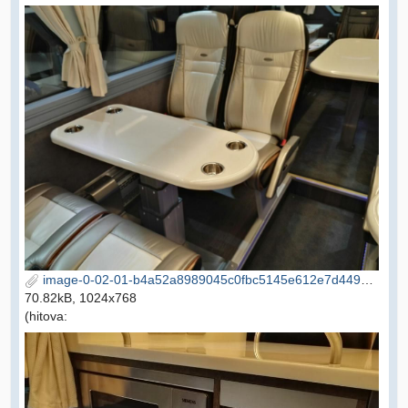
image-0-02-01-b4a52a8989045c0fbc5145e612e7d4498b8052eaad3e0b372a6744b073eba360-V.jpg
70.82kB, 1024x768
(hitova: