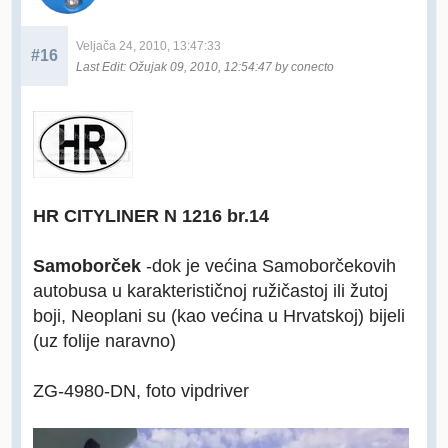
Veljača 24, 2010, 13:47:33
#16
Last Edit
: Ožujak 09, 2010, 12:54:47 by conecto
HR CITYLINER N 1216 br.14
Samoborček
-dok je većina Samoborčekovih
autobusa u karakterističnoj ružičastoj ili žutoj
boji, Neoplani su (kao većina u Hrvatskoj) bijeli
(uz folije naravno)
ZG-4980-DN, foto vipdriver