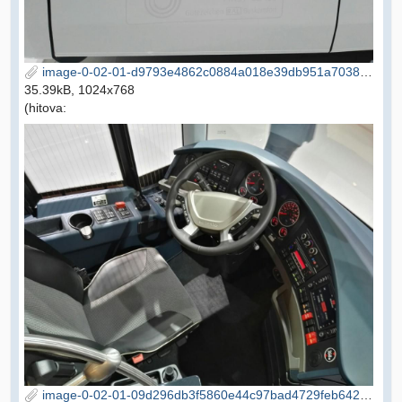
image-0-02-01-d9793e4862c0884a018e39db951a7038e0139ffec73e63ef489bb02b10e725e7-V.jpg
35.39kB, 1024x768
(hitova:
image-0-02-01-09d296db3f5860e44c97bad4729feb64203acb1fa37131cd15a29187e3577c49-V.jpg