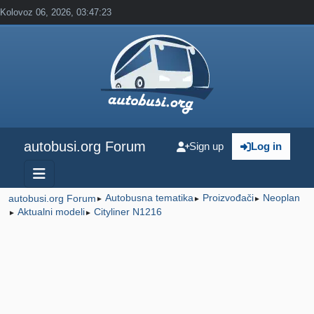
Kolovoz 06, 2026, 03:47:23
autobusi.org Forum
Sign up
Log in
Autobusna tematika
Proizvođači
Neoplan
autobusi.org Forum
►
►
►
Aktualni modeli
Cityliner N1216
►
►