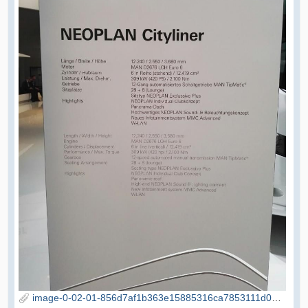
image-0-02-01-856d7af1b363e15885316ca7853111d098a2d07579fdbfdbdb796a00d18889e0-V.jpg