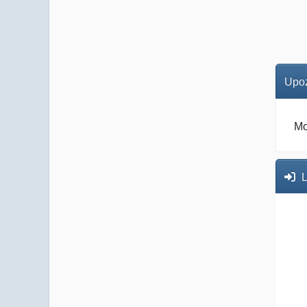
Upoz
Mo
L