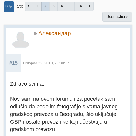
Str
1
2
3
4
...
14
Dolje
User actions
Александар
#15
Listopad 22, 2010, 21:30:17
Zdravo svima,
Nov sam na ovom forumu i za početak sam
odlučio da podelim fotografije s vama javnog
gradskog prevoza u Beogradu, što uključuje
GSP i ostale prevoznike koji učestvuju u
gradskom prevozu.