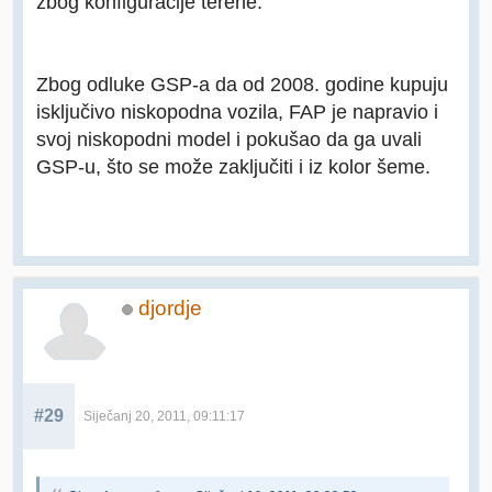
zbog konfiguracije terene.
Zbog odluke GSP-a da od 2008. godine kupuju
isključivo niskopodna vozila, FAP je napravio i
svoj niskopodni model i pokušao da ga uvali
GSP-u, što se može zaključiti i iz kolor šeme.
djordje
#29
Siječanj 20, 2011, 09:11:17