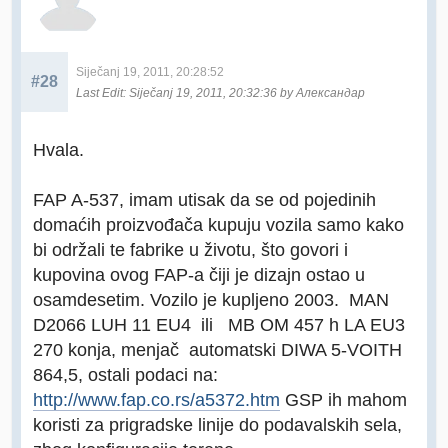
Siječanj 19, 2011, 20:28:52
#28
Last Edit
: Siječanj 19, 2011, 20:32:36 by Александар
Hvala.
FAP A-537, imam utisak da se od pojedinih
domaćih proizvođača kupuju vozila samo kako
bi održali te fabrike u životu, što govori i
kupovina ovog FAP-a čiji je dizajn ostao u
osamdesetim. Vozilo je kupljeno 2003. MAN
D2066 LUH 11 EU4 ili MB OM 457 h LA EU3
270 konja, menjač automatski DIWA 5-VOITH
864,5, ostali podaci na:
http://www.fap.co.rs/a5372.htm
GSP ih mahom
koristi za prigradske linije do podavalskih sela,