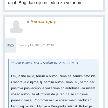
da ih Bog dao nije ni jednu za volanom
Александар
#25
Siječanj 13, 2011, 01:42:10
Citat: thunder_nbg u Siječanj 07, 2011, 17:44:11
OK, jasno mi je, forum o autobusima pa samim time ide
i rasprava o njima, tj. samim autobusima. Ali, samo par
postova posveceno je vozacima tih autobusa. Ja nisam
vozac autobusa ali mislim da je red da se i o njima
ponesto kaze. Pogotovu ako je vozac malo neobican,
kao ovaj na slici. Ovo je u Beogradu retkost. Koliko ja