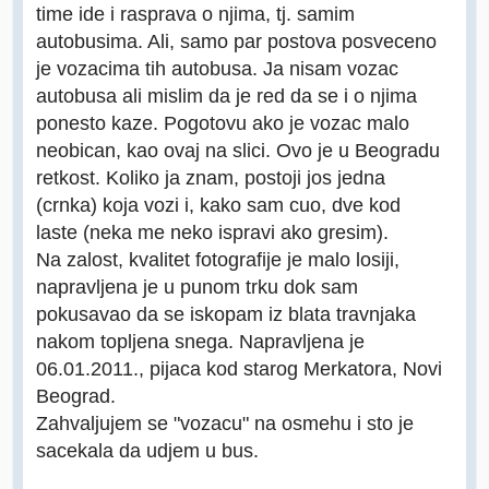
time ide i rasprava o njima, tj. samim
autobusima. Ali, samo par postova posveceno
je vozacima tih autobusa. Ja nisam vozac
autobusa ali mislim da je red da se i o njima
ponesto kaze. Pogotovu ako je vozac malo
neobican, kao ovaj na slici. Ovo je u Beogradu
retkost. Koliko ja znam, postoji jos jedna
(crnka) koja vozi i, kako sam cuo, dve kod
laste (neka me neko ispravi ako gresim).
Na zalost, kvalitet fotografije je malo losiji,
napravljena je u punom trku dok sam
pokusavao da se iskopam iz blata travnjaka
nakom topljena snega. Napravljena je
06.01.2011., pijaca kod starog Merkatora, Novi
Beograd.
Zahvaljujem se "vozacu" na osmehu i sto je
sacekala da udjem u bus.