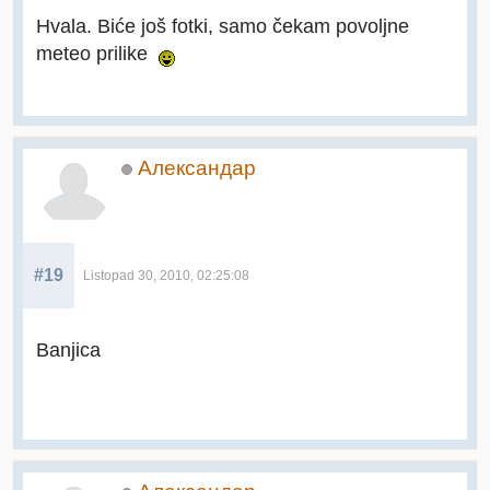
Hvala. Biće još fotki, samo čekam povoljne
meteo prilike
Александар
#19
Listopad 30, 2010, 02:25:08
Banjica