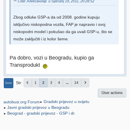
Citat: Александар u Siječanj 19, 2011, 20:28:52
Zbog odluke GSP-a da od 2008. godine kupuju
isključivo niskopodna vozila, FAP je napravio i svoj
niskopodni model i pokušao da ga uvali GSP-u, što se
može zaključiti i iz kolor šeme.
Pa dobro, vozi u Beogradu, kupio ga
Transprodukt
Str
1
2
3
4
...
14
Gore
User actions
Gradski prijevoz u svijetu
autobusi.org Forum
►
Javni gradski prijevoz u Beogradu
►
Beograd - gradski prijevoz - GSP i dr.
►