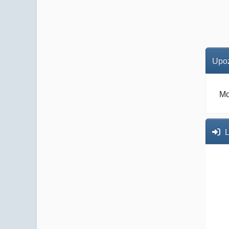
Upoz
Mo
L