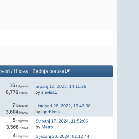
vori
/
Hitova
Zadnja poruka
16
Srpanj 12, 2023, 14:11:26
Odgovori
6,776
by
slavisa1
Hitova
7
Listopad 26, 2022, 15:43:38
Odgovori
3,604
by
IgorKlasik
Hitova
5
Svibanj 17, 2024, 11:52:06
Odgovori
3,566
by
Metro
Hitova
4
Siječanj 28, 2024, 01:12:44
Odgovori