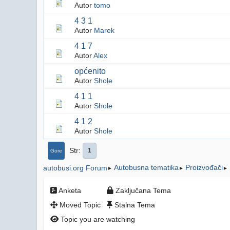
Autor
tomo
4 3 1
Autor
Marek
4 1 7
Autor
Alex
općenito
Autor
Shole
4 1 1
Autor
Shole
4 1 2
Autor
Shole
Str
1
Gore
Autobusna tematika
Proizvođači
autobusi.org Forum
►
►
►
Anketa
Zaključana Tema
Moved Topic
Stalna Tema
Topic you are watching