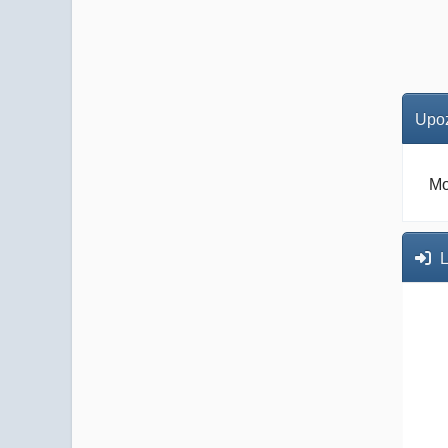
Upoz
Mo
L