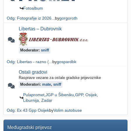
Fotoalbum
Odg: Fotografije iz 2026...
by
gorgoroth
Libertas – Dubrovnik
Moderator:
sniff
Odg: Libertas - razno (...
by
gospardbk
Ostali gradovi
Rasprave vezane za ostale gradske prijevoznike
Moderatori:
mate
,
sniff
Pulapromet
JGP u Šibeniku
GPP, Osijek
Liburnija, Zadar
Odg: Ex 43 Gpp Osijek
by
Volim autobuse
Međugradski prijevoz