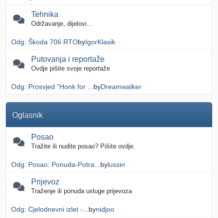
Tehnika
Održavanje, dijelovi...
Odg: Škoda 706 RTO
by
IgorKlasik
Putovanja i reportaže
Ovdje pišite svoje reportaže
Odg: Prosvjed "Honk for ...
by
Dreamwalker
Oglasnik
Posao
Tražite ili nudite posao? Pišite ovdje.
Odg: Posao: Ponuda-Potra...
by
lussin
Prijevoz
Traženje ili ponuda usluge prijevoza
Odg: Cjelodnevni izlet -...
by
nidjoo