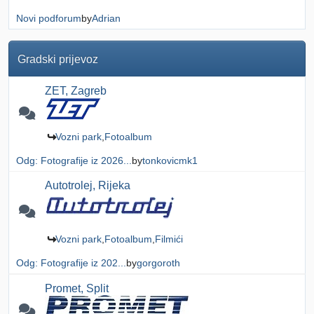
Novi podforum
by
Adrian
Gradski prijevoz
ZET, Zagreb
Vozni park
Fotoalbum
Odg: Fotografije iz 2026...
by
tonkovicmk1
Autotrolej, Rijeka
Vozni park
Fotoalbum
Filmići
Odg: Fotografije iz 202...
by
gorgoroth
Promet, Split