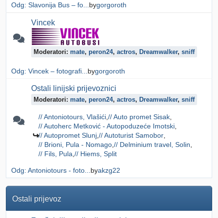
Odg: Slavonija Bus – fo...
by
gorgoroth
Vincek
Moderatori:
mate
,
peron24
,
actros
,
Dreamwalker
,
sniff
Odg: Vincek – fotografi...
by
gorgoroth
Ostali linijski prijevoznici
Moderatori:
mate
,
peron24
,
actros
,
Dreamwalker
,
sniff
// Antoniotours, Vlašići
// Auto promet Sisak
// Autoherc Metković - Autopoduzeće Imotski
// Autopromet Slunj
// Autoturist Samobor
// Brioni, Pula - Nomago
// Delminium travel, Solin
// Fils, Pula
// Hiems, Split
Odg: Antoniotours - foto...
by
akzg22
Ostali prijevoz