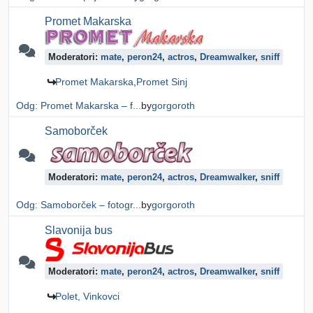
Promet Makarska
Moderatori:
mate
,
peron24
,
actros
,
Dreamwalker
,
sniff
Promet Makarska
Promet Sinj
Odg: Promet Makarska – f...
by
gorgoroth
Samoborček
Moderatori:
mate
,
peron24
,
actros
,
Dreamwalker
,
sniff
Odg: Samoborček – fotogr...
by
gorgoroth
Slavonija bus
Moderatori:
mate
,
peron24
,
actros
,
Dreamwalker
,
sniff
Polet, Vinkovci