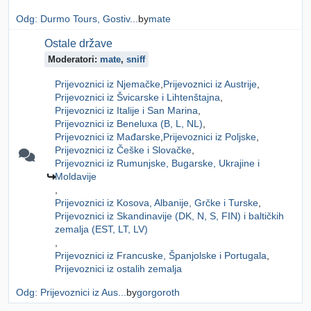
Odg: Durmo Tours, Gostiv...
by
mate
Ostale države
Moderatori:
mate
,
sniff
Prijevoznici iz Njemačke
Prijevoznici iz Austrije
Prijevoznici iz Švicarske i Lihtenštajna
Prijevoznici iz Italije i San Marina
Prijevoznici iz Beneluxa (B, L, NL)
Prijevoznici iz Mađarske
Prijevoznici iz Poljske
Prijevoznici iz Češke i Slovačke
Prijevoznici iz Rumunjske, Bugarske, Ukrajine i
Moldavije
Prijevoznici iz Kosova, Albanije, Grčke i Turske
Prijevoznici iz Skandinavije (DK, N, S, FIN) i baltičkih
zemalja (EST, LT, LV)
Prijevoznici iz Francuske, Španjolske i Portugala
Prijevoznici iz ostalih zemalja
Odg: Prijevoznici iz Aus...
by
gorgoroth