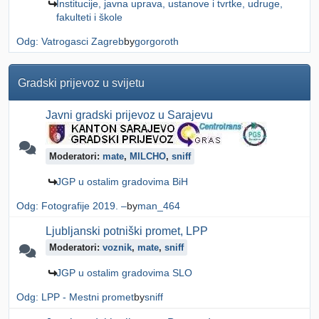
Institucije, javna uprava, ustanove i tvrtke, udruge,
fakulteti i škole
Odg: Vatrogasci Zagreb
by
gorgoroth
Gradski prijevoz u svijetu
Javni gradski prijevoz u Sarajevu
Moderatori:
mate
,
MILCHO
,
sniff
JGP u ostalim gradovima BiH
Odg: Fotografije 2019. –
by
man_464
Ljubljanski potniški promet, LPP
Moderatori:
voznik
,
mate
,
sniff
JGP u ostalim gradovima SLO
Odg: LPP - Mestni promet
by
sniff