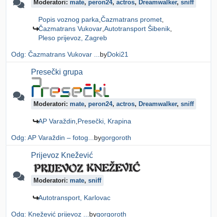
Moderatori:
mate
,
peron24
,
actros
,
Dreamwalker
,
sniff
Popis voznog parka
Čazmatrans promet
Čazmatrans Vukovar
Autotransport Šibenik
Pleso prijevoz, Zagreb
Odg: Čazmatrans Vukovar ...
by
Doki21
Presečki grupa
Moderatori:
mate
,
peron24
,
actros
,
Dreamwalker
,
sniff
AP Varaždin
Presečki, Krapina
Odg: AP Varaždin – fotog...
by
gorgoroth
Prijevoz Knežević
Moderatori:
mate
,
sniff
Autotransport, Karlovac
Odg: Knežević prijevoz ...
by
gorgoroth