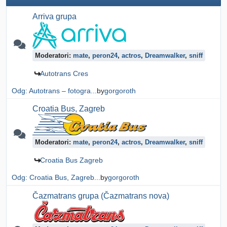
Arriva grupa
Moderatori:
mate
,
peron24
,
actros
,
Dreamwalker
,
sniff
Autotrans Cres
Odg: Autotrans – fotogra...
by
gorgoroth
Croatia Bus, Zagreb
Moderatori:
mate
,
peron24
,
actros
,
Dreamwalker
,
sniff
Croatia Bus Zagreb
Odg: Croatia Bus, Zagreb...
by
gorgoroth
Čazmatrans grupa (Čazmatrans nova)