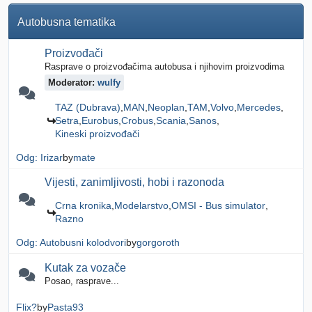
Autobusna tematika
Proizvođači
Rasprave o proizvođačima autobusa i njihovim proizvodima
Moderator:
wulfy
TAZ (Dubrava)
MAN
Neoplan
TAM
Volvo
Mercedes
Setra
Eurobus
Crobus
Scania
Sanos
Kineski proizvođači
Odg: Irizar
by
mate
Vijesti, zanimljivosti, hobi i razonoda
Crna kronika
Modelarstvo
OMSI - Bus simulator
Razno
Odg: Autobusni kolodvori
by
gorgoroth
Kutak za vozače
Posao, rasprave...
Flix?
by
Pasta93