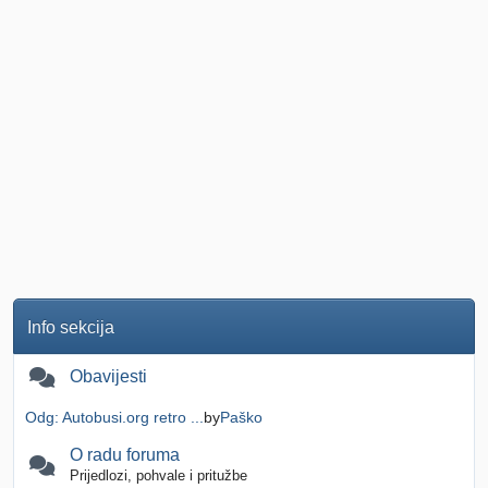
Info sekcija
Obavijesti
Odg: Autobusi.org retro ...
by
Paško
O radu foruma
Prijedlozi, pohvale i pritužbe