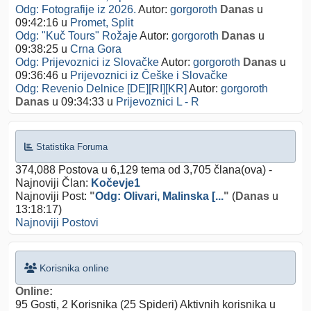
Odg: Fotografije iz 2026.
Autor:
gorgoroth
Danas
u
09:42:16
u
Promet, Split
Odg: "Kuč Tours" Rožaje
Autor:
gorgoroth
Danas
u
09:38:25
u
Crna Gora
Odg: Prijevoznici iz Slovačke
Autor:
gorgoroth
Danas
u
09:36:46
u
Prijevoznici iz Češke i Slovačke
Odg: Revenio Delnice [DE][RI][KR]
Autor:
gorgoroth
Danas
u 09:34:33
u
Prijevoznici L - R
Statistika Foruma
374,088 Postova u 6,129 tema od 3,705 člana(ova) -
Najnoviji Član:
Kočevje1
Najnoviji Post:
"
Odg: Olivari, Malinska [...
"
(
Danas
u
13:18:17)
Najnoviji Postovi
Korisnika online
Online:
95 Gosti, 2 Korisnika (25 Spideri) Aktivnih korisnika u