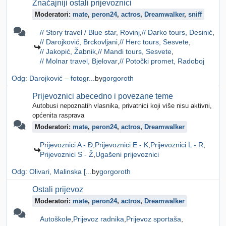
Značajniji ostali prijevoznici
Moderatori:
mate
,
peron24
,
actros
,
Dreamwalker
,
sniff
// Story travel / Blue star, Rovinj
// Darko tours, Desinić
// Darojković, Brckovljani
// Herc tours, Sesvete
// Jakopić, Žabnik
// Mandi tours, Sesvete
// Molnar travel, Bjelovar
// Potočki promet, Radoboj
Odg: Darojković – fotogr...
by
gorgoroth
Prijevoznici abecedno i povezane teme
Autobusi nepoznatih vlasnika, privatnici koji više nisu aktivni,
općenita rasprava
Moderatori:
mate
,
peron24
,
actros
,
Dreamwalker
Prijevoznici A - Đ
Prijevoznici E - K
Prijevoznici L - R
Prijevoznici S - Ž
Ugašeni prijevoznici
Odg: Olivari, Malinska [...
by
gorgoroth
Ostali prijevoz
Moderatori:
mate
,
peron24
,
actros
,
Dreamwalker
Autoškole
Prijevoz radnika
Prijevoz sportaša