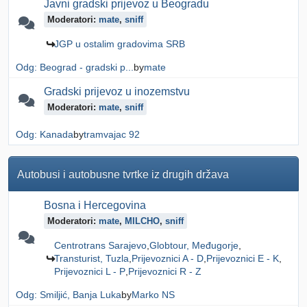
Javni gradski prijevoz u Beogradu
Moderatori:
mate
,
sniff
JGP u ostalim gradovima SRB
Odg: Beograd - gradski p...
by
mate
Gradski prijevoz u inozemstvu
Moderatori:
mate
,
sniff
Odg: Kanada
by
tramvajac 92
Autobusi i autobusne tvrtke iz drugih država
Bosna i Hercegovina
Moderatori:
mate
,
MILCHO
,
sniff
Centrotrans Sarajevo
Globtour, Međugorje
Transturist, Tuzla
Prijevoznici A - D
Prijevoznici E - K
Prijevoznici L - P
Prijevoznici R - Z
Odg: Smiljić, Banja Luka
by
Marko NS