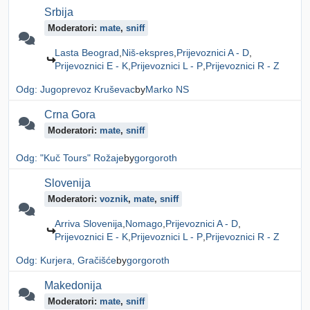
Srbija
Moderatori:
mate
,
sniff
Lasta Beograd
Niš-ekspres
Prijevoznici A - D
Prijevoznici E - K
Prijevoznici L - P
Prijevoznici R - Z
Odg: Jugoprevoz Kruševac
by
Marko NS
Crna Gora
Moderatori:
mate
,
sniff
Odg: "Kuč Tours" Rožaje
by
gorgoroth
Slovenija
Moderatori:
voznik
,
mate
,
sniff
Arriva Slovenija
Nomago
Prijevoznici A - D
Prijevoznici E - K
Prijevoznici L - P
Prijevoznici R - Z
Odg: Kurjera, Gračišće
by
gorgoroth
Makedonija
Moderatori:
mate
,
sniff