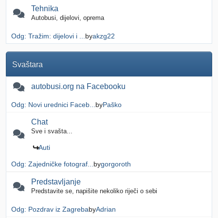
Tehnika
Autobusi, dijelovi, oprema
Odg: Tražim: dijelovi i ...
by
akzg22
Svaštara
autobusi.org na Facebooku
Odg: Novi urednici Faceb...
by
Paško
Chat
Sve i svašta...
Auti
Odg: Zajedničke fotograf...
by
gorgoroth
Predstavljanje
Predstavite se, napišite nekoliko riječi o sebi
Odg: Pozdrav iz Zagreba
by
Adrian