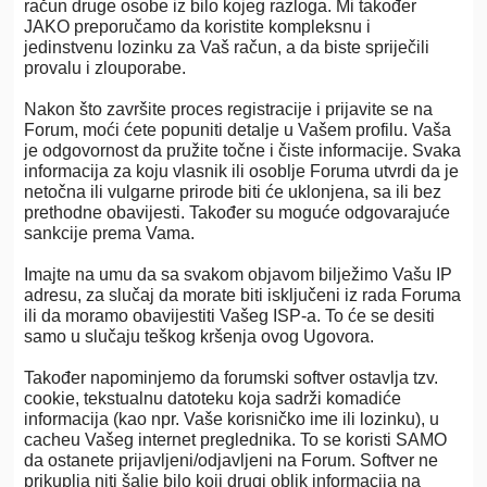
račun druge osobe iz bilo kojeg razloga. Mi također
JAKO preporučamo da koristite kompleksnu i
jedinstvenu lozinku za Vaš račun, a da biste spriječili
provalu i zlouporabe.
Nakon što završite proces registracije i prijavite se na
Forum, moći ćete popuniti detalje u Vašem profilu. Vaša
je odgovornost da pružite točne i čiste informacije. Svaka
informacija za koju vlasnik ili osoblje Foruma utvrdi da je
netočna ili vulgarne prirode biti će uklonjena, sa ili bez
prethodne obavijesti. Također su moguće odgovarajuće
sankcije prema Vama.
Imajte na umu da sa svakom objavom bilježimo Vašu IP
adresu, za slučaj da morate biti isključeni iz rada Foruma
ili da moramo obavijestiti Vašeg ISP-a. To će se desiti
samo u slučaju teškog kršenja ovog Ugovora.
Također napominjemo da forumski softver ostavlja tzv.
cookie, tekstualnu datoteku koja sadrži komadiće
informacija (kao npr. Vaše korisničko ime ili lozinku), u
cacheu Vašeg internet preglednika. To se koristi SAMO
da ostanete prijavljeni/odjavljeni na Forum. Softver ne
prikuplja niti šalje bilo koji drugi oblik informacija na