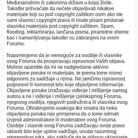
Međunarodnim ili zakonima države u kojoj živite.
Također prihvaćate da nećete objavljivati nikakve
materijale koji su pod copyright zaštitom osim ako ste
sami vlasnici copyright prava ili imate pisani pristanak
vlasnika materijala pod copyright zaštitom. Spam,
flooding, reklamiranja, lančana pisma, piramidne sheme
kao i namamljivanja također su zabranjeni na ovom
Forumu.
Napominjemo da je nemoguće za osoblje ili vlasnike
ovog Foruma da provjeravaju ispravnost Vaših objava.
Molimo upamtite da mi ne nadgledamo aktivno
objavljene poruke ni materijale, te prema tome nismo
odgovorni za sadržaje u njima. Ne jamčimo ispravnost,
potpunost ili korisnost bilo koje objavljene informacije.
Objavljene poruke izražavaju viđenje i mišljenje samog
autora a ne i viđenje i mišljenje cjelokupnog Foruma,
njegovog osoblja, njegovih podružnica ili vlasnika ovog
Foruma. Ohrabrujemo svakoga tko smatra da neka
objavljena poruka nije primjerena da o tome odmah
izvjesti administratore ili moderatore ovog Foruma.
Osoblje i vlasnik ovog Foruma zadržavaju svoje pravo
ukloniti bilo koje upitne sadržaje, unutar razumnog
vremenskog roka, ako zaključe da je njihovo uklanjanje