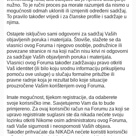
nužno. To je ručni proces pa morate razumjeti da nismo u
mogućnosti odmah ukloniti ili izmjeniti određeni sadržaj.
To pravilo također vrijedi i za članske profile i sadržaje u
njima.
Ostajete isključivo sami odgovorni za sadržaj Vaših
objavljenih poruka i materijala. Štoviše, slažete se da
vlasnici ovog Foruma i njegovo osoblje, podružnice ili
povezane stranice ni na koji način nisu krivi ni odgovorni
za sadržaje Vaših objavljenih poruka i materijala.
Vlasnici ovog Foruma također zadržavaju pravo otkriti
Vaš identitet (ili bilo koju srodnu informaciju prikupljenu
pomoću ove usluge) u slučaju formalne pritužbe ili
pravne radnje koja je rezultat bilo koje situacije
prouzročene Vašim korištenjem ovog Foruma.
Imate mogućnost, tijekom registracije, da odaberete
svoje korisničko ime. Savjetujemo Vam da to bude
primjereno. Za ovaj korisnički račun na Forumu za koji se
upravo registrirate suglasni ste da nikada nećete svoju
lozinku otkriti Nikome osim administratoru ovog Foruma,
radi Vaše sigurnosti i neospornosti Vaših objava.
Također prihvaćate da NIKADA nećete koristiti korisnički