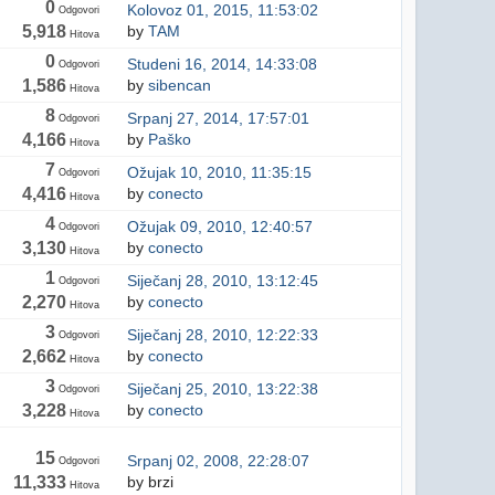
0
Kolovoz 01, 2015, 11:53:02
Odgovori
5,918
by
TAM
Hitova
0
Studeni 16, 2014, 14:33:08
Odgovori
1,586
by
sibencan
Hitova
8
Srpanj 27, 2014, 17:57:01
Odgovori
4,166
by
Paško
Hitova
7
Ožujak 10, 2010, 11:35:15
Odgovori
4,416
by
conecto
Hitova
4
Ožujak 09, 2010, 12:40:57
Odgovori
3,130
by
conecto
Hitova
1
Siječanj 28, 2010, 13:12:45
Odgovori
2,270
by
conecto
Hitova
3
Siječanj 28, 2010, 12:22:33
Odgovori
2,662
by
conecto
Hitova
3
Siječanj 25, 2010, 13:22:38
Odgovori
3,228
by
conecto
Hitova
15
Srpanj 02, 2008, 22:28:07
Odgovori
11,333
by brzi
Hitova