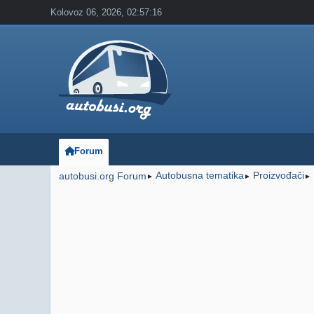
Kolovoz 06, 2026, 02:57:16
Forum
Autobusna tematika
Proizvođači
autobusi.org Forum
►
►
►