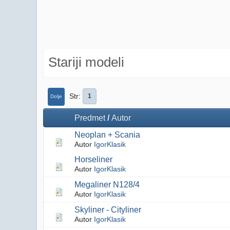
Stariji modeli
Str
1
Dolje
Predmet
/
Autor
Neoplan + Scania
Autor
IgorKlasik
Horseliner
Autor
IgorKlasik
Megaliner N128/4
Autor
IgorKlasik
Skyliner - Cityliner
Autor
IgorKlasik