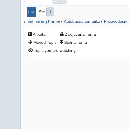
Str
1
Gore
Autobusna tematika
Proizvođači
autobusi.org Forum
►
►
►
Anketa
Zaključana Tema
Moved Topic
Stalna Tema
Topic you are watching