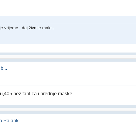
 vrijeme.. daj živnite malo..
b...
aru,405 bez tablica i prednje maske
 Palank...