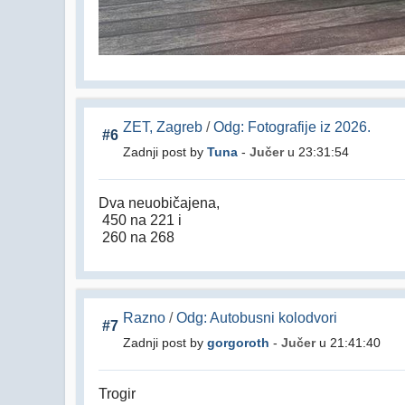
ZET, Zagreb
/
Odg: Fotografije iz 2026.
#6
Zadnji post by
Tuna
-
Jučer
u 23:31:54
Dva neuobičajena,
450 na 221 i
260 na 268
Razno
/
Odg: Autobusni kolodvori
#7
Zadnji post by
gorgoroth
-
Jučer
u 21:41:40
Trogir