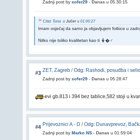
Zadnji post by
sofer29
-
Danas
u 05:30:15
Citat: Tuna u
Jučer
u 01:00:27
Imam osječaj da samo ja objavljujem fotkice u zadnje
Nitko nije toliko kvalitetan kao ti 🤷�♂️
ZET, Zagreb
/
Odg: Rashodi, posudba i selid
#3
Zadnji post by
sofer29
-
Danas
u 05:28:47
-evi gb.813 i 394 bez tablice,582 stoji u kv
Prijevoznici A - D
/
Odg: Dunavprevoz, Bačka
#4
Zadnji post by
Marko NS
-
Danas
u 01:59:04