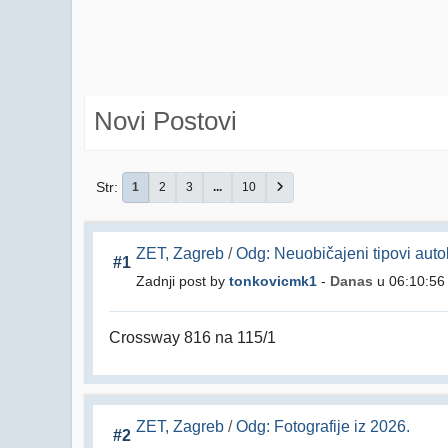
Novi Postovi
Str
1
2
3
...
10
ZET, Zagreb
/
Odg: Neuobičajeni tipovi autob
#1
Zadnji post by
tonkovicmk1
-
Danas
u 06:10:56
Crossway 816 na 115/1
ZET, Zagreb
/
Odg: Fotografije iz 2026.
#2