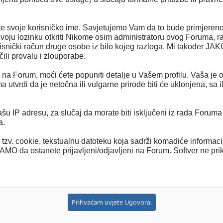
te svoje korisničko ime. Savjetujemo Vam da to bude primjereno
svoju lozinku otkriti Nikome osim administratoru ovog Foruma, r
isnički račun druge osobe iz bilo kojeg razloga. Mi također JA
čili provalu i zlouporabe.
se na Forum, moći ćete popuniti detalje u Vašem profilu. Vaša je o
a utvrdi da je netočna ili vulgarne prirode biti će uklonjena, sa
 IP adresu, za slučaj da morate biti isključeni iz rada Foruma 
a.
zv. cookie, tekstualnu datoteku koja sadrži komadiće informacija
MO da ostanete prijavljeni/odjavljeni na Forum. Softver ne prikupl