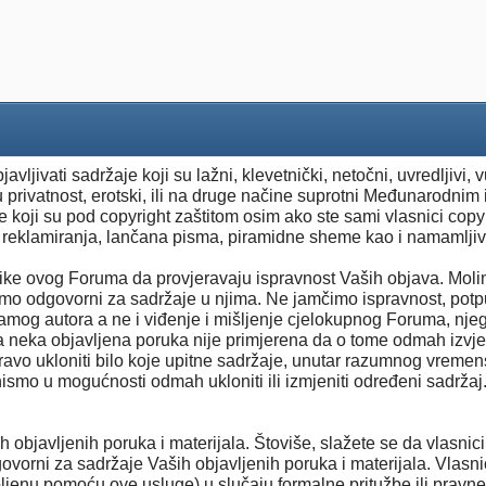
ljivati sadržaje koji su lažni, klevetnički, netočni, uvredljivi, 
u privatnost, erotski, ili na druge načine suprotni Međunarodnim 
e koji su pod copyright zaštitom osim ako ste sami vlasnici copyr
g, reklamiranja, lančana pisma, piramidne sheme kao i namamlj
ike ovog Foruma da provjeravaju ispravnost Vaših objava. Mol
mo odgovorni za sadržaje u njima. Ne jamčimo ispravnost, potpuno
samog autora a ne i viđenje i mišljenje cjelokupnog Foruma, njeg
eka objavljena poruka nije primjerena da o tome odmah izvjes
avo ukloniti bilo koje upitne sadržaje, unutar razumnog vremen
smo u mogućnosti odmah ukloniti ili izmjeniti određeni sadržaj. To
h objavljenih poruka i materijala. Štoviše, slažete se da vlasnic
dgovorni za sadržaje Vaših objavljenih poruka i materijala. Vlasn
upljenu pomoću ove usluge) u slučaju formalne pritužbe ili pravne r