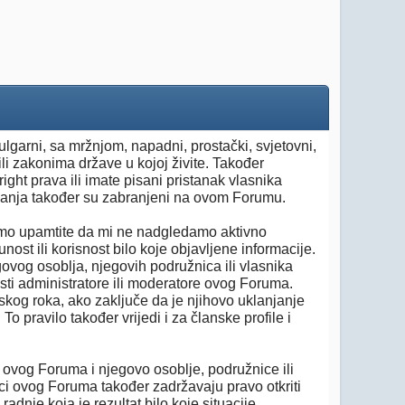
vulgarni, sa mržnjom, napadni, prostački, svjetovni,
ili zakonima države u kojoj živite. Također
ight prava ili imate pisani pristanak vlasnika
ivanja također su zabranjeni na ovom Forumu.
imo upamtite da mi ne nadgledamo aktivno
st ili korisnost bilo koje objavljene informacije.
ovog osoblja, njegovih podružnica ili vlasnika
ti administratore ili moderatore ovog Foruma.
skog roka, ako zaključe da je njihovo uklanjanje
 pravilo također vrijedi i za članske profile i
i ovog Foruma i njegovo osoblje, podružnice ili
ici ovog Foruma također zadržavaju pravo otkriti
adnje koja je rezultat bilo koje situacije