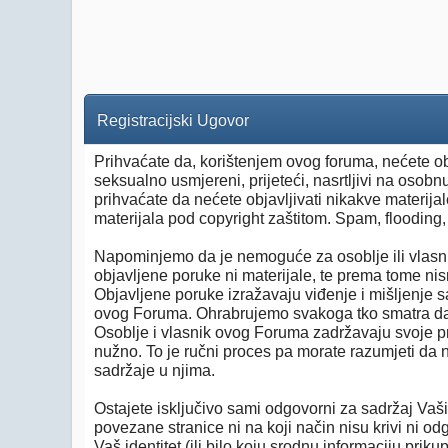
Registracijski Ugovor
Prihvaćate da, korištenjem ovog foruma, nećete objav
seksualno usmjereni, prijeteći, nasrtljivi na osobn
prihvaćate da nećete objavljivati nikakve materijal
materijala pod copyright zaštitom. Spam, floodin
Napominjemo da je nemoguće za osoblje ili vlasn
objavljene poruke ni materijale, te prema tome nis
Objavljene poruke izražavaju viđenje i mišljenje 
ovog Foruma. Ohrabrujemo svakoga tko smatra da n
Osoblje i vlasnik ovog Foruma zadržavaju svoje pr
nužno. To je ručni proces pa morate razumjeti da ni
sadržaje u njima.
Ostajete isključivo sami odgovorni za sadržaj Vaši
povezane stranice ni na koji način nisu krivi ni o
Vaš identitet (ili bilo koju srodnu informaciju prik