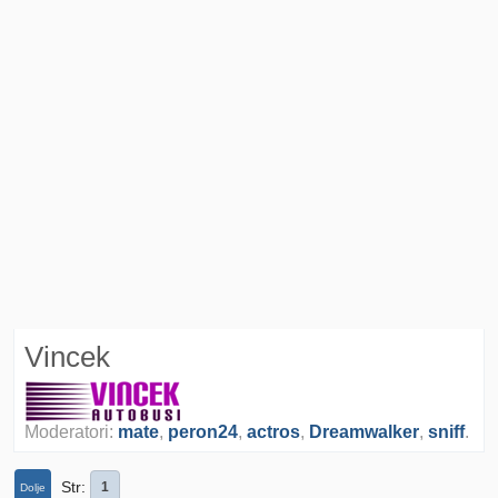
Vincek
Moderatori:
mate
,
peron24
,
actros
,
Dreamwalker
,
sniff
.
Str
1
Dolje