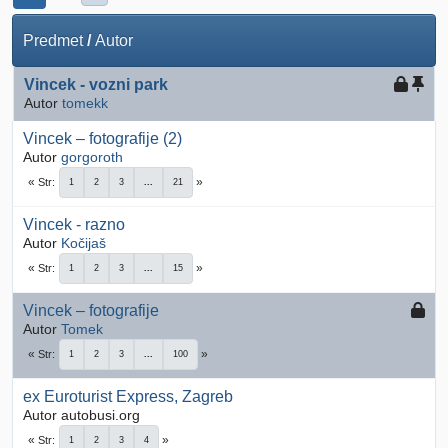
Predmet
/
Autor
Vincek - vozni park
Autor
tomekk
Vincek – fotografije (2)
Autor
gorgoroth
Str
1
2
3
...
21
Vincek - razno
Autor
Kočijaš
Str
1
2
3
...
15
Vincek – fotografije
Autor
Tomek
Str
1
2
3
...
100
ex Euroturist Express, Zagreb
Autor autobusi.org
Str
1
2
3
4