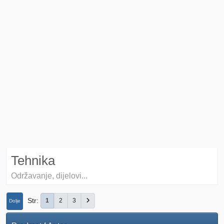
Tehnika
Održavanje, dijelovi...
Str
1
2
3
Dolje