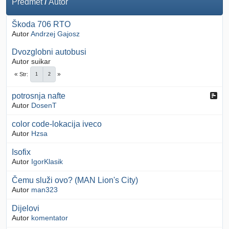
Predmet
/
Autor
Škoda 706 RTO
Autor
Andrzej Gajosz
Dvozglobni autobusi
Autor suikar
Str
1
2
potrosnja nafte
Autor
DosenT
color code-lokacija iveco
Autor
Hzsa
Isofix
Autor
IgorKlasik
Čemu služi ovo? (MAN Lion's City)
Autor
man323
Dijelovi
Autor
komentator