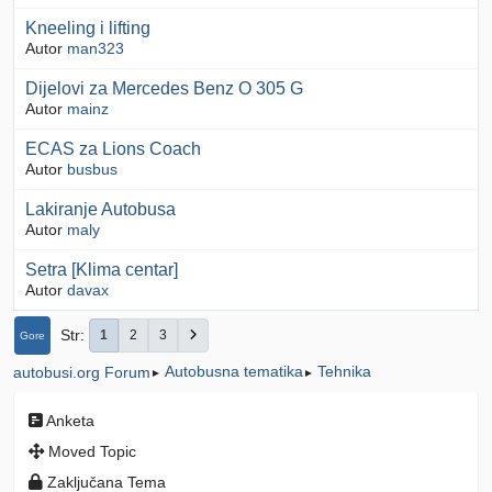
Kneeling i lifting
Autor
man323
Dijelovi za Mercedes Benz O 305 G
Autor
mainz
ECAS za Lions Coach
Autor
busbus
Lakiranje Autobusa
Autor
maly
Setra [Klima centar]
Autor
davax
Str
1
2
3
Gore
Autobusna tematika
Tehnika
autobusi.org Forum
►
►
Anketa
Moved Topic
Zaključana Tema