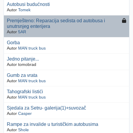
Autobusi budućnosti
Autor
Tomek
Premješteno: Reparacija sedista od autobusa i
unutrsnjeg enterijera
Autor
5AR
Gorba
Autor
MAN truck bus
Jedno pitanje...
Autor tomobrad
Gumb za vrata
Autor
MAN truck bus
Tahografski listići
Autor
MAN truck bus
Sjedala za Setru- galerija(1)+suvozač
Autor
Casper
Rampe za invalide u turističkim autobusima
Autor
Shole