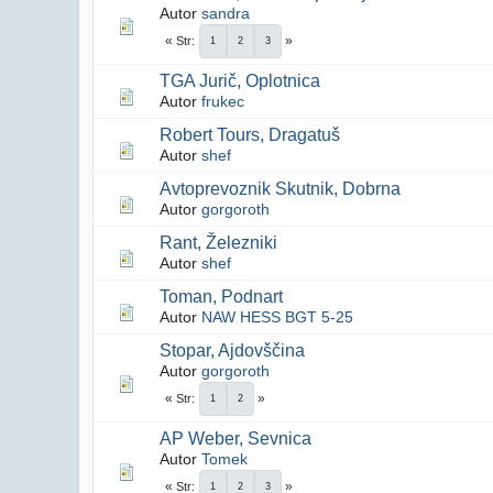
Autor
sandra
Str
1
2
3
TGA Jurič, Oplotnica
Autor
frukec
Robert Tours, Dragatuš
Autor
shef
Avtoprevoznik Skutnik, Dobrna
Autor
gorgoroth
Rant, Železniki
Autor
shef
Toman, Podnart
Autor
NAW HESS BGT 5-25
Stopar, Ajdovščina
Autor
gorgoroth
Str
1
2
AP Weber, Sevnica
Autor
Tomek
Str
1
2
3