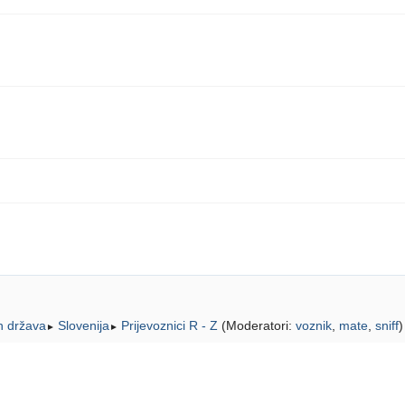
ih država
Slovenija
Prijevoznici R - Z
(Moderatori:
voznik
,
mate
,
sniff
)
►
►