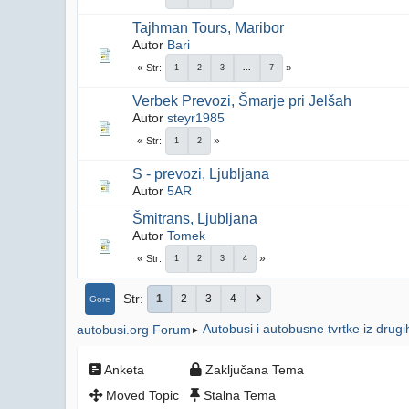
Tajhman Tours, Maribor
Autor
Bari
Str
1
2
3
...
7
Verbek Prevozi, Šmarje pri Jelšah
Autor
steyr1985
Str
1
2
S - prevozi, Ljubljana
Autor
5AR
Šmitrans, Ljubljana
Autor
Tomek
Str
1
2
3
4
Str
1
2
3
4
Gore
Autobusi i autobusne tvrtke iz drug
autobusi.org Forum
►
Anketa
Zaključana Tema
Moved Topic
Stalna Tema