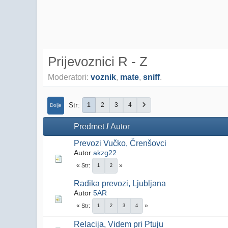
Prijevoznici R - Z
Moderatori:
voznik
,
mate
,
sniff
.
Str
1
2
3
4
Dolje
Predmet
/
Autor
Prevozi Vučko, Črenšovci
Autor
akzg22
Str
1
2
Radika prevozi, Ljubljana
Autor
5AR
Str
1
2
3
4
Relacija, Videm pri Ptuju