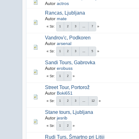
Autor
actros
Rancas, Ljubljana
Autor
mate
Str
1
2
3
...
7
Vandrov'c, Podkoren
Autor
arsenal
Str
1
2
3
...
5
Sandi Tours, Gabrovka
Autor
erobuss
Str
1
2
Street Tour, Portorož
Autor
Boki651
Str
1
2
3
...
12
Stane tours, Ljubljana
Autor
jesrib
Str
1
2
Rudi Turs, Šmartno pri Litiji