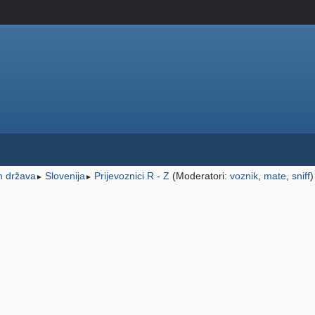
ih država
Slovenija
Prijevoznici R - Z
(Moderatori:
voznik
,
mate
,
sniff
)
►
►