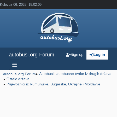
Kolovoz 06, 2026, 18:02:09
autobusi.org Forum
Sign up
Log in
Autobusi i autobusne tvrtke iz drugih država
autobusi.org Forum
►
Ostale države
►
Prijevoznici iz Rumunjske, Bugarske, Ukrajine i Moldavije
►