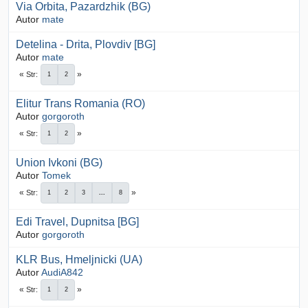
Via Orbita, Pazardzhik (BG)
Autor
mate
Detelina - Drita, Plovdiv [BG]
Autor
mate
Str
1
2
Elitur Trans Romania (RO)
Autor
gorgoroth
Str
1
2
Union Ivkoni (BG)
Autor
Tomek
Str
1
2
3
...
8
Edi Travel, Dupnitsa [BG]
Autor
gorgoroth
KLR Bus, Hmeljnicki (UA)
Autor
AudiA842
Str
1
2