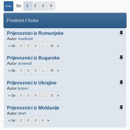
Str
1
2
3
Dolje
Predmet
/
Autor
Prijevoznici iz Rumunjske
Autor
markost
Str
1
2
3
...
16
Prijevoznici iz Bugarske
Autor
arsenal
Str
1
2
3
...
33
Prijevoznici iz Ukrajine
Autor
brioni
Str
1
2
3
...
17
Prijevoznici iz Moldavije
Autor
shef
Str
1
2
3
4