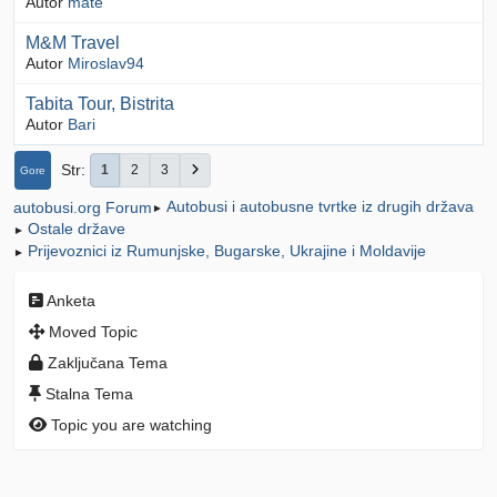
Autor
mate
M&M Travel
Autor
Miroslav94
Tabita Tour, Bistrita
Autor
Bari
Str
1
2
3
Gore
Autobusi i autobusne tvrtke iz drugih država
autobusi.org Forum
►
Ostale države
►
Prijevoznici iz Rumunjske, Bugarske, Ukrajine i Moldavije
►
Anketa
Moved Topic
Zaključana Tema
Stalna Tema
Topic you are watching