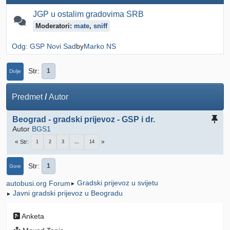
JGP u ostalim gradovima SRB
Moderatori:
mate
,
sniff
Odg: GSP Novi Sad
by
Marko NS
Str
1
Dolje
Predmet
/
Autor
Beograd - gradski prijevoz - GSP i dr.
Autor
BGS1
Str
1
2
3
...
14
Str
1
Gore
Gradski prijevoz u svijetu
autobusi.org Forum
►
Javni gradski prijevoz u Beogradu
►
Anketa