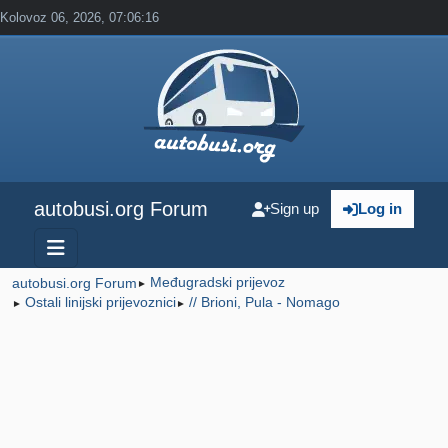
Kolovoz 06, 2026, 07:06:16
autobusi.org Forum
Sign up
Log in
Međugradski prijevoz
autobusi.org Forum
►
Ostali linijski prijevoznici
// Brioni, Pula - Nomago
►
►