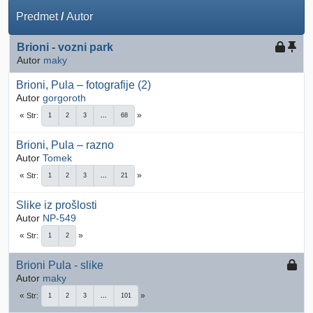
Predmet
/
Autor
Brioni - vozni park
Autor
maky
Brioni, Pula – fotografije (2)
Autor
gorgoroth
Str
1
2
3
...
68
Brioni, Pula – razno
Autor
Tomek
Str
1
2
3
...
21
Slike iz prošlosti
Autor
NP-549
Str
1
2
Brioni Pula - slike
Autor
maky
Str
1
2
3
...
101