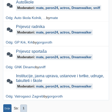
Autoškole
Moderatori:
mate
,
peron24
,
actros
,
Dreamwalker
,
sniff
Odg: Auto škola Kolnik, ...
by
mate
Prijevoz radnika
Moderatori:
mate
,
peron24
,
actros
,
Dreamwalker
Odg: GP Krk, Krk
by
gorgoroth
Prijevoz sportaša
Moderatori:
mate
,
peron24
,
actros
,
Dreamwalker
Odg: GNK Dinamo
by
sniff
Institucije, javna uprava, ustanove i tvrtke, udruge,
fakulteti i škole
Moderatori:
mate
,
peron24
,
actros
,
Dreamwalker
Odg: Vatrogasci Zagreb
by
gorgoroth
Str
1
Dolje