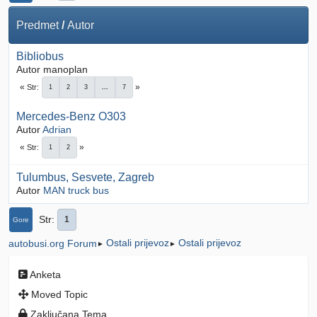
Predmet
/
Autor
Bibliobus
Autor manoplan
Str
1
2
3
...
7
Mercedes-Benz O303
Autor
Adrian
Str
1
2
Tulumbus, Sesvete, Zagreb
Autor
MAN truck bus
Str
1
Gore
Ostali prijevoz
Ostali prijevoz
autobusi.org Forum
►
►
Anketa
Moved Topic
Zaključana Tema