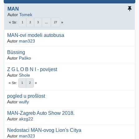
MAN
Autor
Tomek
Str
1
2
3
...
27
MAN-ovi modeli autobusa
Autor
man323
Büssing
Autor
Paško
Z G L O B N I - povijest
Autor
Shole
Str
1
2
pogled u prošlost
Autor
wulfy
MAN-Zagreb Auto Show 2018.
Autor
akzg22
Nedostaci MAN-ovog Lion's Citya
Autor
man323