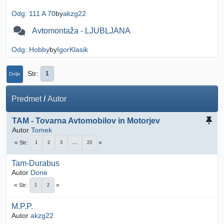
Odg: 111 A 70
by
akzg22
Avtomontaža - LJUBLJANA
Odg: Hobby
by
IgorKlasik
Str
1
Dolje
Predmet
/
Autor
TAM - Tovarna Avtomobilov in Motorjev
Autor
Tomek
Str
1
2
3
...
23
Tam-Durabus
Autor
Done
Str
1
2
M.P.P.
Autor
akzg22