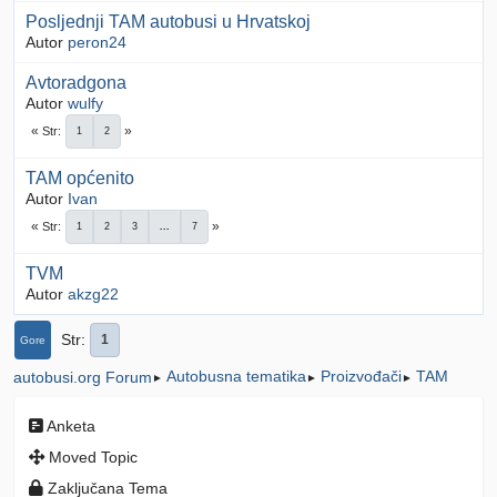
Posljednji TAM autobusi u Hrvatskoj
Autor
peron24
Avtoradgona
Autor
wulfy
Str
1
2
TAM općenito
Autor
Ivan
Str
1
2
3
...
7
TVM
Autor
akzg22
Str
1
Gore
Autobusna tematika
Proizvođači
TAM
autobusi.org Forum
►
►
►
Anketa
Moved Topic
Zaključana Tema