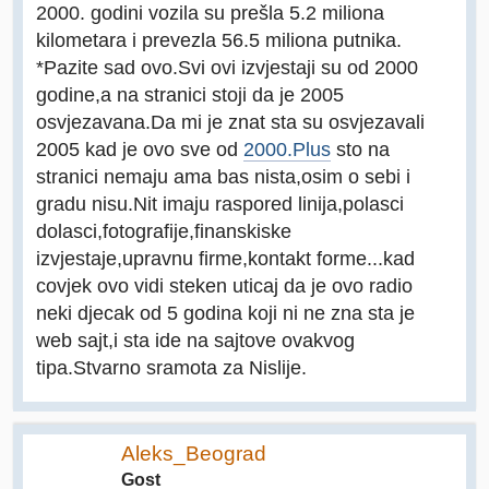
2000. godini vozila su prešla 5.2 miliona
kilometara i prevezla 56.5 miliona putnika.
*Pazite sad ovo.Svi ovi izvjestaji su od 2000
godine,a na stranici stoji da je 2005
osvjezavana.Da mi je znat sta su osvjezavali
2005 kad je ovo sve od
2000.Plus
sto na
stranici nemaju ama bas nista,osim o sebi i
gradu nisu.Nit imaju raspored linija,polasci
dolasci,fotografije,finanskiske
izvjestaje,upravnu firme,kontakt forme...kad
covjek ovo vidi steken uticaj da je ovo radio
neki djecak od 5 godina koji ni ne zna sta je
web sajt,i sta ide na sajtove ovakvog
tipa.Stvarno sramota za Nislije.
Aleks_Beograd
Gost