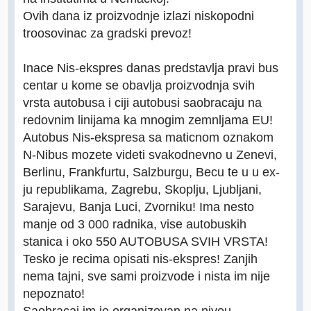
Ovih dana iz proizvodnje izlazi niskopodni
troosovinac za gradski prevoz!
Inace Nis-ekspres danas predstavlja pravi bus
centar u kome se obavlja proizvodnja svih
vrsta autobusa i ciji autobusi saobracaju na
redovnim linijama ka mnogim zemnljama EU!
Autobus Nis-ekspresa sa maticnom oznakom
N-Nibus mozete videti svakodnevno u Zenevi,
Berlinu, Frankfurtu, Salzburgu, Becu te u u ex-
ju republikama, Zagrebu, Skoplju, Ljubljani,
Sarajevu, Banja Luci, Zvorniku! Ima nesto
manje od 3 000 radnika, vise autobuskih
stanica i oko 550 AUTOBUSA SVIH VRSTA!
Tesko je recima opisati nis-ekspres! Zanjih
nema tajni, sve sami proizvode i nista im nije
nepoznato!
Saobracaj im je organizovan na nivou