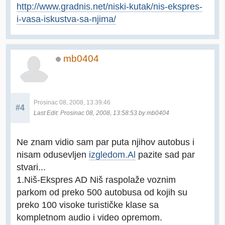
http://www.gradnis.net/niski-kutak/nis-ekspres-
i-vasa-iskustva-sa-njima/
mb0404
Prosinac 08, 2008, 13:39:46
#4
Last Edit
: Prosinac 08, 2008, 13:58:53 by mb0404
Ne znam vidio sam par puta njihov autobus i
nisam odusevljen
izgledom.Al
pazite sad par
stvari...
1.Niš-Ekspres AD Niš raspolaže voznim
parkom od preko 500 autobusa od kojih su
preko 100 visoke turističke klase sa
kompletnom audio i video opremom.