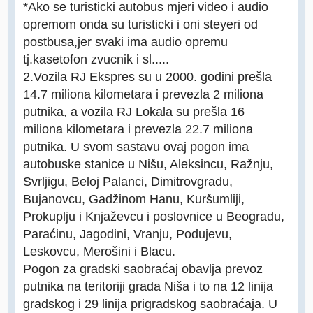
*Ako se turisticki autobus mjeri video i audio
opremom onda su turisticki i oni steyeri od
postbusa,jer svaki ima audio opremu
tj.kasetofon zvucnik i sl.....
2.Vozila RJ Ekspres su u 2000. godini prešla
14.7 miliona kilometara i prevezla 2 miliona
putnika, a vozila RJ Lokala su prešla 16
miliona kilometara i prevezla 22.7 miliona
putnika. U svom sastavu ovaj pogon ima
autobuske stanice u Nišu, Aleksincu, Ražnju,
Svrljigu, Beloj Palanci, Dimitrovgradu,
Bujanovcu, Gadžinom Hanu, Kuršumliji,
Prokuplju i Knjaževcu i poslovnice u Beogradu,
Paraćinu, Jagodini, Vranju, Podujevu,
Leskovcu, Merošini i Blacu.
Pogon za gradski saobraćaj obavlja prevoz
putnika na teritoriji grada Niša i to na 12 linija
gradskog i 29 linija prigradskog saobraćaja. U