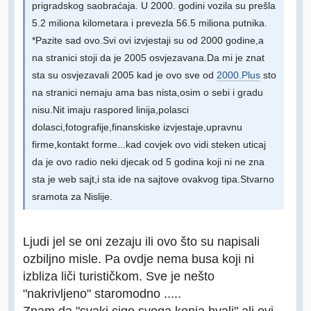
prigradskog saobraćaja. U 2000. godini vozila su prešla
5.2 miliona kilometara i prevezla 56.5 miliona putnika.
*Pazite sad ovo.Svi ovi izvjestaji su od 2000 godine,a
na stranici stoji da je 2005 osvjezavana.Da mi je znat
sta su osvjezavali 2005 kad je ovo sve od
2000.Plus
sto
na stranici nemaju ama bas nista,osim o sebi i gradu
nisu.Nit imaju raspored linija,polasci
dolasci,fotografije,finanskiske izvjestaje,upravnu
firme,kontakt forme...kad covjek ovo vidi steken uticaj
da je ovo radio neki djecak od 5 godina koji ni ne zna
sta je web sajt,i sta ide na sajtove ovakvog tipa.Stvarno
sramota za Nislije.
Ljudi jel se oni zezaju ili ovo što su napisali
ozbiljno misle. Pa ovdje nema busa koji ni
izbliza liči turističkom. Sve je nešto
"nakrivljeno" staromodno .....
Znam da "svaki cigo svoga konja hvali" ali ovi