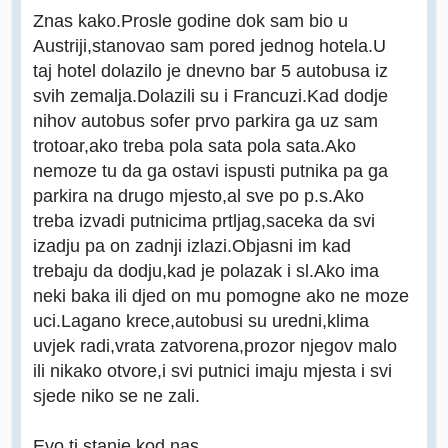
Znas kako.Prosle godine dok sam bio u
Austriji,stanovao sam pored jednog hotela.U
taj hotel dolazilo je dnevno bar 5 autobusa iz
svih zemalja.Dolazili su i Francuzi.Kad dodje
nihov autobus sofer prvo parkira ga uz sam
trotoar,ako treba pola sata pola sata.Ako
nemoze tu da ga ostavi ispusti putnika pa ga
parkira na drugo mjesto,al sve po p.s.Ako
treba izvadi putnicima prtljag,saceka da svi
izadju pa on zadnji izlazi.Objasni im kad
trebaju da dodju,kad je polazak i sl.Ako ima
neki baka ili djed on mu pomogne ako ne moze
uci.Lagano krece,autobusi su uredni,klima
uvjek radi,vrata zatvorena,prozor njegov malo
ili nikako otvore,i svi putnici imaju mjesta i svi
sjede niko se ne zali.
Evo ti stanje kod nas.