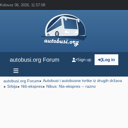
Kolovoz 06, 2026, 11:57:09
autobusi.org Forum
Sign up
Log in
Autobusi i autobusne tvrtke iz drugih država
autobusi.org Forum
►
Srbija
Niš-ekspres
Nibus: Nis-ekspres -- razno
►
►
►