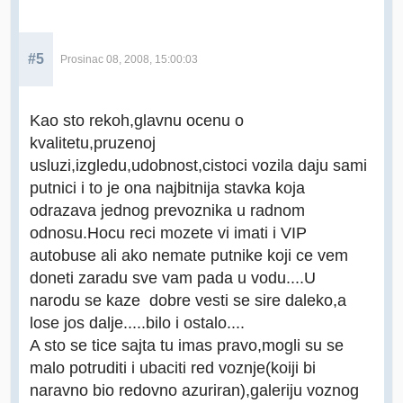
#5
Prosinac 08, 2008, 15:00:03
Kao sto rekoh,glavnu ocenu o
kvalitetu,pruzenoj
usluzi,izgledu,udobnost,cistoci vozila daju sami
putnici i to je ona najbitnija stavka koja
odrazava jednog prevoznika u radnom
odnosu.Hocu reci mozete vi imati i VIP
autobuse ali ako nemate putnike koji ce vem
doneti zaradu sve vam pada u vodu....U
narodu se kaze dobre vesti se sire daleko,a
lose jos dalje.....bilo i ostalo....
A sto se tice sajta tu imas pravo,mogli su se
malo potruditi i ubaciti red voznje(koiji bi
naravno bio redovno azuriran),galeriju voznog