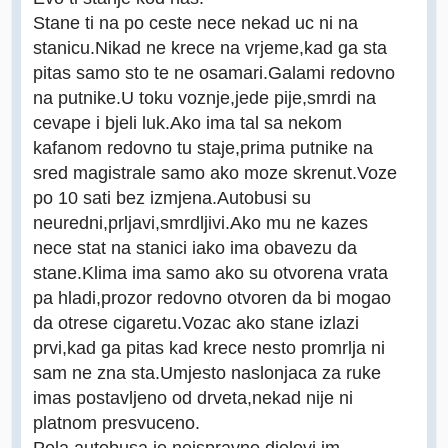
Stane ti na po ceste nece nekad uc ni na
stanicu.Nikad ne krece na vrjeme,kad ga sta
pitas samo sto te ne osamari.Galami redovno
na putnike.U toku voznje,jede pije,smrdi na
cevape i bjeli luk.Ako ima tal sa nekom
kafanom redovno tu staje,prima putnike na
sred magistrale samo ako moze skrenut.Voze
po 10 sati bez izmjena.Autobusi su
neuredni,prljavi,smrdljivi.Ako mu ne kazes
nece stat na stanici iako ima obavezu da
stane.Klima ima samo ako su otvorena vrata
pa hladi,prozor redovno otvoren da bi mogao
da otrese cigaretu.Vozac ako stane izlazi
prvi,kad ga pitas kad krece nesto promrlja ni
sam ne zna sta.Umjesto naslonjaca za ruke
imas postavljeno od drveta,nekad nije ni
platnom presvuceno.
Pola autobusa je neispravno djelovi im