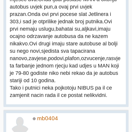
autobus uvjek pun,a ovaj prvi uvjek
prazan.Onda ovi prvi pocese slat Jetlinera i
303,i sad je otprilike jednak broj putnika.Ovi
prvi nemaju uslugu,bahatai su,aljkavi,imaju
ocajno odrzavanje autobusa da ne kazem
nikakvo.Ovi drugi imaju stare autobuse al bolji
su nego novi,sjedista sva tapacirana
nanovo,zavjese,podovi,plafon,ozvucenje,rasvje
ta farbanje jednom rjecju kad udjes u MAN koji
je 79-80 godiste niko nebi rekao da je autobus
stariji od 10 godina.
Tako i putnici neka pojkotoju NIBUS pa il ce
zamjenit nacin rada il ce postat nelikvidni.
mb0404