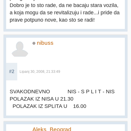
Dobro je to sto rade, da ne bacaju stara vozila,
a koja mogu da se revitalizuju i rade...i pride da
prave potpuno nove, kao sto se radi!
nibuss
#2
Lipanj 30, 2008, 21:33:49
SVAKODNEVNO NIS - S P L I T - NIS
POLAZAK IZ NISA U 21.30
POLAZAK IZ SPLITA U 16.00
Aleks_Beograd