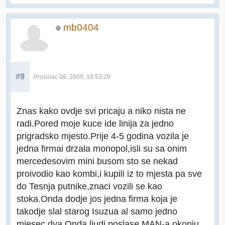
mb0404
#9
Prosinac 08, 2008, 19:53:29
Znas kako ovdje svi pricaju a niko nista ne
radi.Pored moje kuce ide linija za jedno
prigradsko mjesto.Prije 4-5 godina vozila je
jedna firmai drzala monopol,isli su sa onim
mercedesovim mini busom sto se nekad
proivodio kao kombi,i kupili iz to mjesta pa sve
do Tesnja putnike,znaci vozili se kao
stoka.Onda dodje jos jedna firma koja je
takodje slal starog Isuzua al samo jedno
mjesec dva.Onda ljudi poslase MAN-a okonju