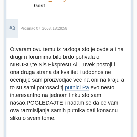
Gost
#3
Prosinac 07, 2008, 18:28:58
Otvaram ovu temu iz razloga sto je ovde a i na
drugim forumima bilo brdo pohvala o
NIBUSU,te Nis Ekspresu.Ali...uvek postoji i
ona druga strana da kvalitet i udobnos ne
ocenjuje sam proizvodjac vec na oni na kraju a
to su sami potrosaci tj
putnici.Pa
evo nesto
interesantno na jednom linku sto sam
nasao,POGLEDAJTE i nadam se da ce vam
ova razmisljanja samih putnika dati konacnu
sliku o svem tome.