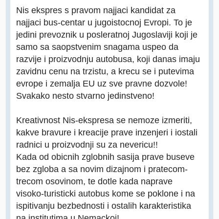
Nis ekspres s pravom najjaci kandidat za
najjaci bus-centar u jugoistocnoj Evropi. To je
jedini prevoznik u posleratnoj Jugoslaviji koji je
samo sa saopstvenim snagama uspeo da
razvije i proizvodnju autobusa, koji danas imaju
zavidnu cenu na trzistu, a krecu se i putevima
evrope i zemalja EU uz sve pravne dozvole!
Svakako nesto stvarno jedinstveno!
Kreativnost Nis-ekspresa se nemoze izmeriti,
kakve bravure i kreacije prave inzenjeri i iostali
radnici u proizvodnji su za nevericu!!
Kada od obicnih zglobnih sasija prave buseve
bez zgloba a sa novim dizajnom i pratecom-
trecom osovinom, te dotle kada naprave
visoko-turisticki autobus kome se poklone i na
ispitivanju bezbednosti i ostalih karakteristika
na institutima u Nemackoj!