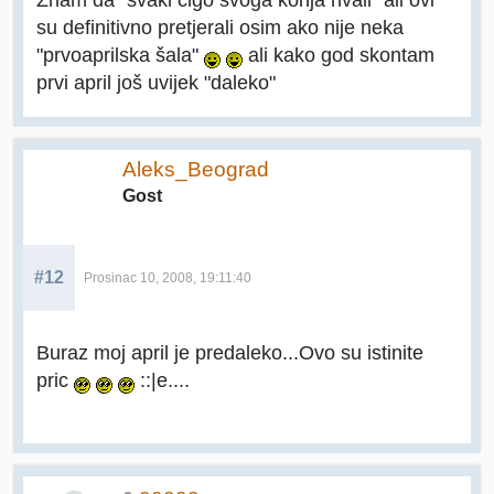
su definitivno pretjerali osim ako nije neka
"prvoaprilska šala"
ali kako god skontam
prvi april još uvijek "daleko"
Aleks_Beograd
Gost
#12
Prosinac 10, 2008, 19:11:40
Buraz moj april je predaleko...Ovo su istinite
pric
::|e....