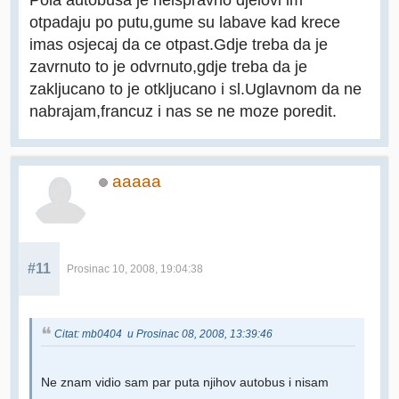
otpadaju po putu,gume su labave kad krece
imas osjecaj da ce otpast.Gdje treba da je
zavrnuto to je odvrnuto,gdje treba da je
zakljucano to je otkljucano i sl.Uglavnom da ne
nabrajam,francuz i nas se ne moze poredit.
aaaaa
#11
Prosinac 10, 2008, 19:04:38
Citat: mb0404 u Prosinac 08, 2008, 13:39:46
Ne znam vidio sam par puta njihov autobus i nisam