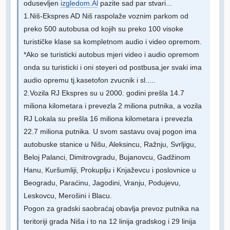
odusevljen
izgledom.Al
pazite sad par stvari...
1.Niš-Ekspres AD Niš raspolaže voznim parkom od
preko 500 autobusa od kojih su preko 100 visoke
turističke klase sa kompletnom audio i video opremom.
*Ako se turisticki autobus mjeri video i audio opremom
onda su turisticki i oni steyeri od postbusa,jer svaki ima
audio opremu tj.kasetofon zvucnik i sl.....
2.Vozila RJ Ekspres su u 2000. godini prešla 14.7
miliona kilometara i prevezla 2 miliona putnika, a vozila
RJ Lokala su prešla 16 miliona kilometara i prevezla
22.7 miliona putnika. U svom sastavu ovaj pogon ima
autobuske stanice u Nišu, Aleksincu, Ražnju, Svrljigu,
Beloj Palanci, Dimitrovgradu, Bujanovcu, Gadžinom
Hanu, Kuršumliji, Prokuplju i Knjaževcu i poslovnice u
Beogradu, Paraćinu, Jagodini, Vranju, Podujevu,
Leskovcu, Merošini i Blacu.
Pogon za gradski saobraćaj obavlja prevoz putnika na
teritoriji grada Niša i to na 12 linija gradskog i 29 linija