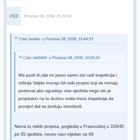
#10
Prosinac 08, 2008, 20:20:04
Citat: busfan u Prosinac 08, 2008, 19:44:53
Citat: mb0404 u Prosinac 08, 2008, 18:09:24
Ma pusti ih,nije mi jasno samo sta radi inspekcija i
milicija.Valjda moraju bit neki propisi koji se moraju
postovat,ako ugraduju vise sjedista nego sto je
propisano na tu duzinu onda mora inspekcija da
provjeri dal se postuju standardi.
Nema tu nekih propisa, pogledaj u Francuskoj u 315HD
po 55 sjedista, neces naci nijedan sa 49