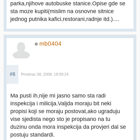
parka,njihove autobuske stanice.Opise gde se
sta moze kupiti(mislim na osnovne sitnice
jednog putnika kafici,restorani,radnje itd.)....
mb0404
#6
Prosinac 08, 2008, 18:09:24
Ma pusti ih,nije mi jasno samo sta radi
inspekcija i milicija.Valjda moraju bit neki
propisi koji se moraju postovat,ako ugraduju
vise sjedista nego sto je propisano na tu
duzinu onda mora inspekcija da provjeri dal se
postuju standardi.