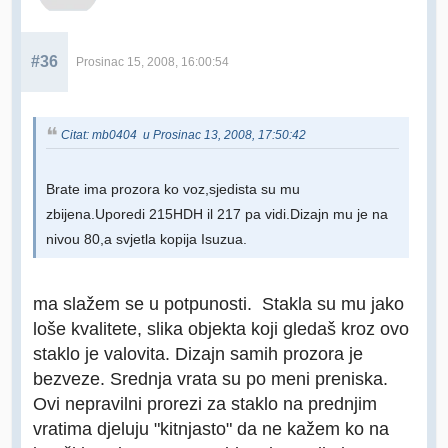
#36
Prosinac 15, 2008, 16:00:54
Citat: mb0404 u Prosinac 13, 2008, 17:50:42
Brate ima prozora ko voz,sjedista su mu
zbijena.Uporedi 215HDH il 217 pa vidi.Dizajn mu je na
nivou 80,a svjetla kopija Isuzua.
ma slažem se u potpunosti. Stakla su mu jako
loše kvalitete, slika objekta koji gledaš kroz ovo
staklo je valovita. Dizajn samih prozora je
bezveze. Srednja vrata su po meni preniska.
Ovi nepravilni prorezi za staklo na prednjim
vratima djeluju "kitnjasto" da ne kažem ko na