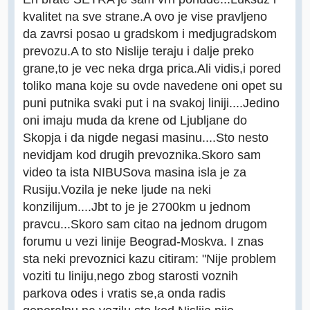
kvalitet na sve strane.A ovo je vise pravljeno
da zavrsi posao u gradskom i medjugradskom
prevozu.A to sto Nislije teraju i dalje preko
grane,to je vec neka drga prica.Ali vidis,i pored
toliko mana koje su ovde navedene oni opet su
puni putnika svaki put i na svakoj liniji....Jedino
oni imaju muda da krene od Ljubljane do
Skopja i da nigde negasi masinu....Sto nesto
nevidjam kod drugih prevoznika.Skoro sam
video ta ista NIBUSova masina isla je za
Rusiju.Vozila je neke ljude na neki
konzilijum....Jbt to je je 2700km u jednom
pravcu...Skoro sam citao na jednom drugom
forumu u vezi linije Beograd-Moskva. I znas
sta neki prevoznici kazu citiram: "Nije problem
voziti tu liniju,nego zbog starosti voznih
parkova odes i vratis se,a onda radis