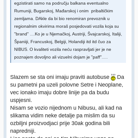
egzistirati samo na području balkana eventualno
Rumuniji, Bugarskoj, Mađarskoj i onim pribaltičkim
zemljama. DAkle da bi bio renomiran prevoznik u
regionalnim okvirima moraš posjedovati vozila koja su
"brand" ....Ko je u Njemačkoj, Austriji, Švajcarskoj, Italiji,
Španiiji, Francuskoj, Belgiji, Holandiji itd itd čuo za
NIBUS. O kvaliteti vozila neću raspravljati jer je ne
poznajem dovoljno ali vizuelni dojam je "paff".....
Slazem se sta oni imaju praviti autobuse
Da
su pametni pa uzeli polovne Setre i Neoplane,
vec ionako imaju dobre linije pa da budu
uspjesni.
Nisam se vozio nijednom u Nibusu, ali kad na
slikama vidim neke detalje pa mislim da su
ozbiljni proizvodjaci prije 30ak godina bili
napredniji.