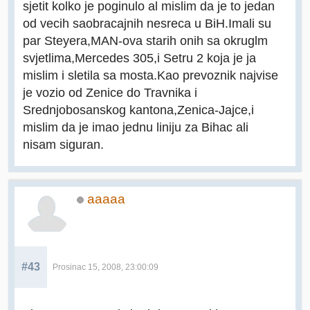
sjetit kolko je poginulo al mislim da je to jedan
od vecih saobracajnih nesreca u BiH.Imali su
par Steyera,MAN-ova starih onih sa okruglm
svjetlima,Mercedes 305,i Setru 2 koja je ja
mislim i sletila sa mosta.Kao prevoznik najvise
je vozio od Zenice do Travnika i
Srednjobosanskog kantona,Zenica-Jajce,i
mislim da je imao jednu liniju za Bihac ali
nisam siguran.
aaaaa
#43
Prosinac 15, 2008, 23:00:09