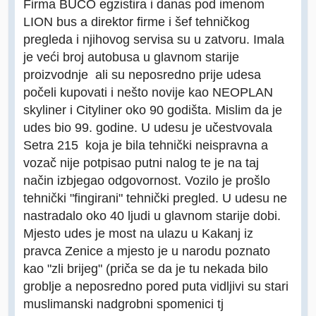
Firma BUCO egzistira i danas pod imenom
LION bus a direktor firme i šef tehničkog
pregleda i njihovog servisa su u zatvoru. Imala
je veći broj autobusa u glavnom starije
proizvodnje ali su neposredno prije udesa
počeli kupovati i nešto novije kao NEOPLAN
skyliner i Cityliner oko 90 godišta. Mislim da je
udes bio 99. godine. U udesu je učestvovala
Setra 215 koja je bila tehnički neispravna a
vozač nije potpisao putni nalog te je na taj
način izbjegao odgovornost. Vozilo je prošlo
tehnički "fingirani" tehnički pregled. U udesu ne
nastradalo oko 40 ljudi u glavnom starije dobi.
Mjesto udes je most na ulazu u Kakanj iz
pravca Zenice a mjesto je u narodu poznato
kao "zli brijeg" (priča se da je tu nekada bilo
groblje a neposredno pored puta vidljivi su stari
muslimanski nadgrobni spomenici tj