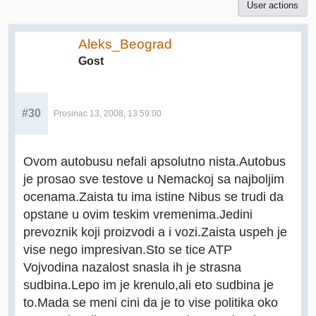
User actions
Aleks_Beograd
Gost
#30
Prosinac 13, 2008, 13:59:00
Ovom autobusu nefali apsolutno nista.Autobus
je prosao sve testove u Nemackoj sa najboljim
ocenama.Zaista tu ima istine Nibus se trudi da
opstane u ovim teskim vremenima.Jedini
prevoznik koji proizvodi a i vozi.Zaista uspeh je
vise nego impresivan.Sto se tice ATP
Vojvodina nazalost snasla ih je strasna
sudbina.Lepo im je krenulo,ali eto sudbina je
to.Mada se meni cini da je to vise politika oko