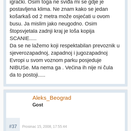
igrački. Osim toga ne sviđa mi se gdje je
postavljena klima. Ne znam kako se jedan
košarkaš od 2 metra može osjećati u ovom
busu. Ja mislim jako neugodno. Osim
štopsvjetala zadnji kraj je loša kopija
SCANIE.....
Da se ne lažemo koji respektabilan prevoznik u
sjeverozapadnoj, zapadnoj i jugozapadnoj
Evropi u svom voznom parku posjeduje
NIBUSe. Ma nema ga . Većina ih nije ni čula
da to postoji.....
Aleks_Beograd
Gost
#37
Prosinac 15, 2008, 17:55:44