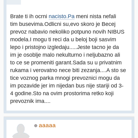
Brate ti ih ocrni
nacisto.Pa
meni nista nefali
tim busevima.Odlicni su,evo skoro je Becej
prevoz nabavio nekoliko potpuno novih NIBUS
modela.I mogu ti reci da u beloj boji sasvim
lepo i pristojno izgledaju.....Jeste tacno je da
im je osoblje malo nekulturno i neljubazno ali
to ce se promeniti garant.Sada su u privatnim
rukama i verovatno nece biti zezanja....A sto se
tice voznog parka mnogi prevoznici mogu da
im pozavide jer im nijedan bus nije stariji od 3-
4 godine.Sto na ovim prostorima retko koji
prevoznik ima....
aaaaa