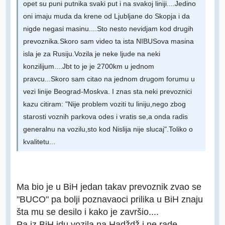
opet su puni putnika svaki put i na svakoj liniji....Jedino
oni imaju muda da krene od Ljubljane do Skopja i da
nigde negasi masinu....Sto nesto nevidjam kod drugih
prevoznika.Skoro sam video ta ista NIBUSova masina
isla je za Rusiju.Vozila je neke ljude na neki
konzilijum....Jbt to je je 2700km u jednom
pravcu...Skoro sam citao na jednom drugom forumu u
vezi linije Beograd-Moskva. I znas sta neki prevoznici
kazu citiram: "Nije problem voziti tu liniju,nego zbog
starosti voznih parkova odes i vratis se,a onda radis
generalnu na vozilu,sto kod Nislija nije slucaj".Toliko o
kvalitetu...
Ma bio je u BiH jedan takav prevoznik zvao se
"BUCO" pa bolji poznavaoci prilika u BiH znaju
šta mu se desilo i kako je završio....
Pa iz BiH idu vozila na Hadždž i ne rade