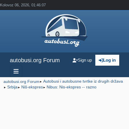
Kolovoz 06, 2026, 01:46:07
autobusi.org Forum
Sign up
Log in
Autobusi i autobusne tvrtke iz drugih država
autobusi.org Forum
►
Srbija
Niš-ekspres
Nibus: Nis-ekspres -- razno
►
►
►