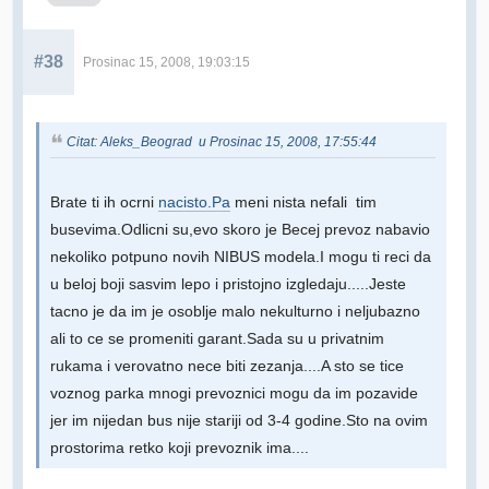
#38
Prosinac 15, 2008, 19:03:15
Citat: Aleks_Beograd u Prosinac 15, 2008, 17:55:44
Brate ti ih ocrni
nacisto.Pa
meni nista nefali tim
busevima.Odlicni su,evo skoro je Becej prevoz nabavio
nekoliko potpuno novih NIBUS modela.I mogu ti reci da
u beloj boji sasvim lepo i pristojno izgledaju.....Jeste
tacno je da im je osoblje malo nekulturno i neljubazno
ali to ce se promeniti garant.Sada su u privatnim
rukama i verovatno nece biti zezanja....A sto se tice
voznog parka mnogi prevoznici mogu da im pozavide
jer im nijedan bus nije stariji od 3-4 godine.Sto na ovim
prostorima retko koji prevoznik ima....