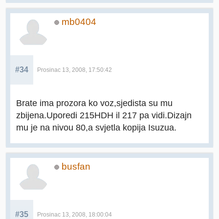
mb0404
#34
Prosinac 13, 2008, 17:50:42
Brate ima prozora ko voz,sjedista su mu
zbijena.Uporedi 215HDH il 217 pa vidi.Dizajn
mu je na nivou 80,a svjetla kopija Isuzua.
busfan
#35
Prosinac 13, 2008, 18:00:04