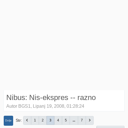
Nibus: Nis-ekspres -- razno
Autor BGS1, Lipanj 19, 2008, 01:28:24
Str
1
2
3
4
5
...
7
Dolje