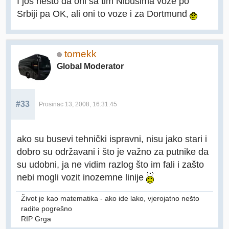
I jos nesto da oni sa tim Nibusima voze po
Srbiji pa OK, ali oni to voze i za Dortmund
tomekk
Global Moderator
#33
Prosinac 13, 2008, 16:31:45
ako su busevi tehnički ispravni, nisu jako stari i
dobro su održavani i što je važno za putnike da
su udobni, ja ne vidim razlog što im fali i zašto
nebi mogli vozit inozemne linije
Život je kao matematika - ako ide lako, vjerojatno nešto
radite pogrešno
RIP Grga