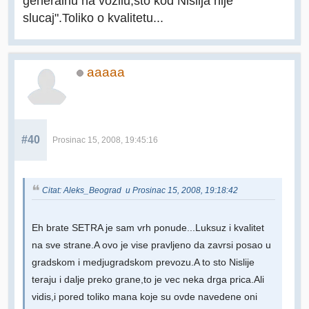
generalnu na vozilu,sto kod Nislija nije
slucaj".Toliko o kvalitetu...
aaaaa
#40
Prosinac 15, 2008, 19:45:16
Citat: Aleks_Beograd u Prosinac 15, 2008, 19:18:42
Eh brate SETRA je sam vrh ponude...Luksuz i kvalitet
na sve strane.A ovo je vise pravljeno da zavrsi posao u
gradskom i medjugradskom prevozu.A to sto Nislije
teraju i dalje preko grane,to je vec neka drga prica.Ali
vidis,i pored toliko mana koje su ovde navedene oni