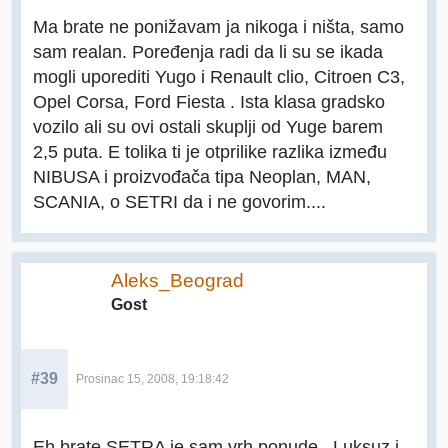
Ma brate ne ponižavam ja nikoga i ništa, samo
sam realan. Poređenja radi da li su se ikada
mogli uporediti Yugo i Renault clio, Citroen C3,
Opel Corsa, Ford Fiesta . Ista klasa gradsko
vozilo ali su ovi ostali skuplji od Yuge barem
2,5 puta. E tolika ti je otprilike razlika između
NIBUSA i proizvođača tipa Neoplan, MAN,
SCANIA, o SETRI da i ne govorim....
Aleks_Beograd
Gost
#39
Prosinac 15, 2008, 19:18:42
Eh brate SETRA je sam vrh ponude...Luksuz i