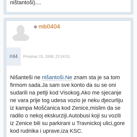
ništantoši)....
mb0404
#44
Prosinac 15, 2008, 23:24:51
Nišanteši ne
nišantoši.Ne
znam sta je sa tom
firmom sada.Ja sam sve konto da su se oni
sudarili na petlji kod Visokog.Ako me sjecanje
ne vara prije tog udesa vozio je neku djecurliju
iz kampa Mošćanica kod Zenice,mislim da se
radilo o nekoj ekskurziji.Autobusi koji su vozili
iz Zenice bili su parkirani u Travnickoj ulici,gore
kod rudnika i uprave,iza KSC.