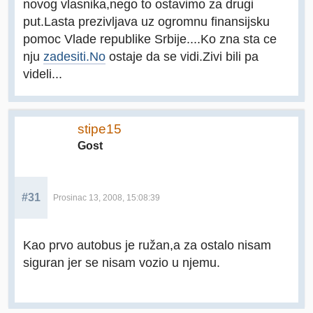
novog vlasnika,nego to ostavimo za drugi
put.Lasta prezivljava uz ogromnu finansijsku
pomoc Vlade republike Srbije....Ko zna sta ce
nju
zadesiti.No
ostaje da se vidi.Zivi bili pa
videli...
stipe15
Gost
#31
Prosinac 13, 2008, 15:08:39
Kao prvo autobus je ružan,a za ostalo nisam
siguran jer se nisam vozio u njemu.