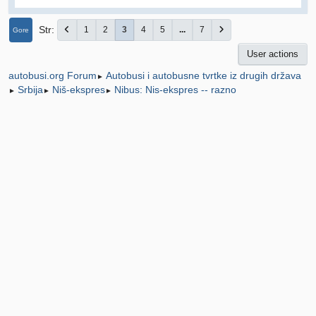
Str
1
2
3
4
5
...
7
Gore
User actions
Autobusi i autobusne tvrtke iz drugih država
autobusi.org Forum
►
Srbija
Niš-ekspres
Nibus: Nis-ekspres -- razno
►
►
►