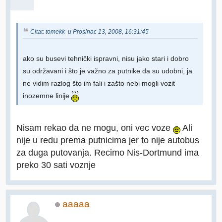
Citat: tomekk u Prosinac 13, 2008, 16:31:45
ako su busevi tehnički ispravni, nisu jako stari i dobro
su održavani i što je važno za putnike da su udobni, ja
ne vidim razlog što im fali i zašto nebi mogli vozit
inozemne linije
Nisam rekao da ne mogu, oni vec voze
Ali
nije u redu prema putnicima jer to nije autobus
za duga putovanja. Recimo Nis-Dortmund ima
preko 30 sati voznje
aaaaa