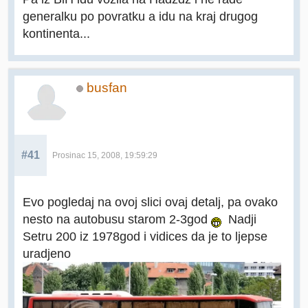
generalku po povratku a idu na kraj drugog
kontinenta...
busfan
#41
Prosinac 15, 2008, 19:59:29
Evo pogledaj na ovoj slici ovaj detalj, pa ovako
nesto na autobusu starom 2-3god
Nadji
Setru 200 iz 1978god i vidices da je to ljepse
uradjeno