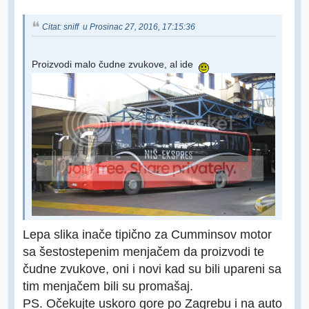
Citat: sniff u Prosinac 27, 2016, 17:15:36
Proizvodi malo čudne zvukove, al ide
Lepa slika inače tipično za Cumminsov motor
sa šestostepenim menjačem da proizvodi te
čudne zvukove, oni i novi kad su bili upareni sa
tim menjačem bili su promašaj.
PS. Očekujte uskoro gore po Zagrebu i na auto