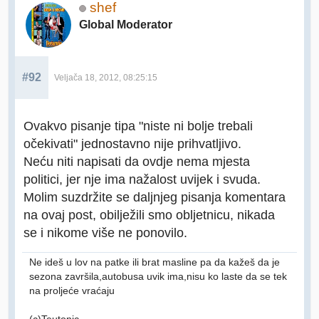
shef
Global Moderator
#92
Veljača 18, 2012, 08:25:15
Ovakvo pisanje tipa "niste ni bolje trebali
očekivati" jednostavno nije prihvatljivo.
Neću niti napisati da ovdje nema mjesta
politici, jer nje ima nažalost uvijek i svuda.
Molim suzdržite se daljnjeg pisanja komentara
na ovaj post, obilježili smo obljetnicu, nikada
se i nikome više ne ponovilo.
Ne ideš u lov na patke ili brat masline pa da kažeš da je
sezona završila,autobusa uvik ima,nisu ko laste da se tek
na proljeće vraćaju
(c)Teutonic