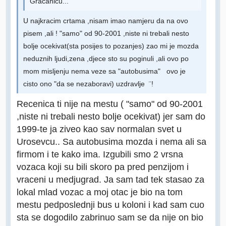
Gračanicu...
U najkracim crtama ,nisam imao namjeru da na ovo
pisem ,ali ! "samo" od 90-2001 ,niste ni trebali nesto
bolje ocekivat(sta posijes to pozanjes) zao mi je mozda
neduznih ljudi,zena ,djece sto su poginuli ,ali ovo po
mom misljenju nema veze sa "autobusima" ovo je
cisto ono "da se nezaboravi) uzdravlje ¨!
Recenica ti nije na mestu ( "samo" od 90-2001
,niste ni trebali nesto bolje ocekivat) jer sam do
1999-te ja ziveo kao sav normalan svet u
Urosevcu.. Sa autobusima mozda i nema ali sa
firmom i te kako ima. Izgubili smo 2 vrsna
vozaca koji su bili skoro pa pred penzijom i
vraceni u medjugrad. Ja sam tad tek stasao za
lokal mlad vozac a moj otac je bio na tom
mestu pedposlednji bus u koloni i kad sam cuo
sta se dogodilo zabrinuo sam se da nije on bio