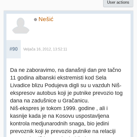
User actions
Nešić
#90
Veljača 16, 2012, 13:52:11
Da ne zaboravimo, na današnji dan pre tačno
11 godina albanski ekstremisti kod Sela
Livadice blizu Podujeva digli su u vazduh Niš-
ekspresov autobus koji je putnike prevozio tog
dana na zadušnice u Gračanicu.
Niš-ekspres je tokom 1999. godine , ali i
kasnije kada je na Kosovu uspostavljena
kontrola medjunarodnih snaga, bio jedini
prevoznik koji je prevozio putnike na relaciji