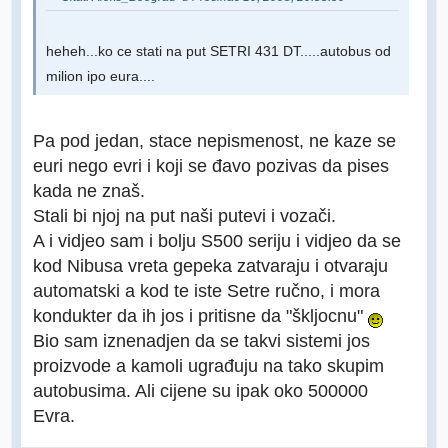
heheh...ko ce stati na put SETRI 431 DT.....autobus od
milion ipo eura....
Pa pod jedan, stace nepismenost, ne kaze se
euri nego evri i koji se đavo pozivas da pises
kada ne znaš.
Stali bi njoj na put naši putevi i vozači.
A i vidjeo sam i bolju S500 seriju i vidjeo da se
kod Nibusa vreta gepeka zatvaraju i otvaraju
automatski a kod te iste Setre ručno, i mora
kondukter da ih jos i pritisne da "škljocnu"
Bio sam iznenadjen da se takvi sistemi jos
proizvode a kamoli ugrađuju na tako skupim
autobusima. Ali cijene su ipak oko 500000
Evra.