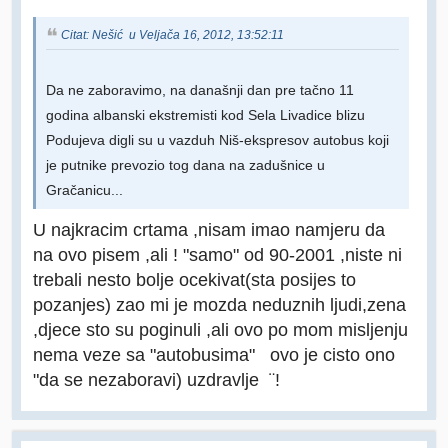
Citat: Nešić u Veljača 16, 2012, 13:52:11
Da ne zaboravimo, na današnji dan pre tačno 11
godina albanski ekstremisti kod Sela Livadice blizu
Podujeva digli su u vazduh Niš-ekspresov autobus koji
je putnike prevozio tog dana na zadušnice u
Gračanicu...
U najkracim crtama ,nisam imao namjeru da
na ovo pisem ,ali ! "samo" od 90-2001 ,niste ni
trebali nesto bolje ocekivat(sta posijes to
pozanjes) zao mi je mozda neduznih ljudi,zena
,djece sto su poginuli ,ali ovo po mom misljenju
nema veze sa "autobusima" ovo je cisto ono
"da se nezaboravi) uzdravlje ¨!