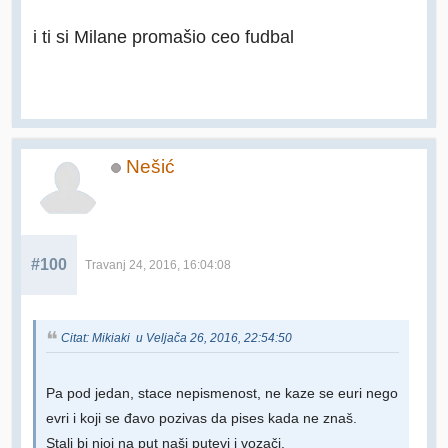
i ti si Milane promašio ceo fudbal
Nešić
#100
Travanj 24, 2016, 16:04:08
Citat: Mikiaki u Veljača 26, 2016, 22:54:50
Pa pod jedan, stace nepismenost, ne kaze se euri nego
evri i koji se đavo pozivas da pises kada ne znaš.
Stali bi njoj na put naši putevi i vozači.