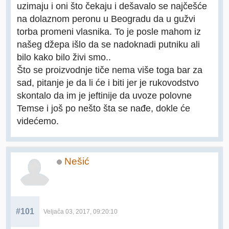
uzimaju i oni što čekaju i dešavalo se najčešće
na dolaznom peronu u Beogradu da u gužvi
torba promeni vlasnika. To je posle mahom iz
našeg džepa išlo da se nadoknadi putniku ali
bilo kako bilo živi smo..
Što se proizvodnje tiče nema više toga bar za
sad, pitanje je da li će i biti jer je rukovodstvo
skontalo da im je jeftinije da uvoze polovne
Temse i još po nešto šta se nađe, dokle će
videćemo.
Nešić
#101
Veljača 03, 2017, 09:20:10