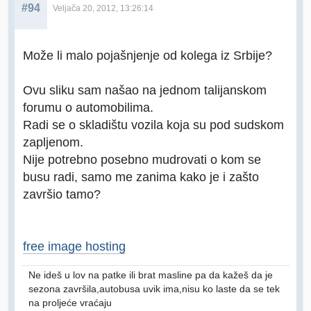
#94
Veljača 20, 2012, 13:26:14
Može li malo pojašnjenje od kolega iz Srbije?
Ovu sliku sam našao na jednom talijanskom
forumu o automobilima.
Radi se o skladištu vozila koja su pod sudskom
zapljenom.
Nije potrebno posebno mudrovati o kom se
busu radi, samo me zanima kako je i zašto
završio tamo?
free image hosting
Ne ideš u lov na patke ili brat masline pa da kažeš da je
sezona završila,autobusa uvik ima,nisu ko laste da se tek
na proljeće vraćaju