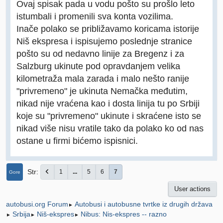
Ovaj spisak pada u vodu pošto su prošlo leto
istumbali i promenili sva konta vozilima.
Inače polako se približavamo koricama istorije
Niš ekspresa i ispisujemo poslednje stranice
pošto su od nedavno linije za Bregenz i za
Salzburg ukinute pod opravdanjem velika
kilometraža mala zarada i malo nešto ranije
"privremeno" je ukinuta Nemačka međutim,
nikad nije vraćena kao i dosta linija tu po Srbiji
koje su "privremeno" ukinute i skraćene isto se
nikad više nisu vratile tako da polako ko od nas
ostane u firmi bićemo ispisnici.
Str
1
...
5
6
7
Gore
User actions
Autobusi i autobusne tvrtke iz drugih država
autobusi.org Forum
►
Srbija
Niš-ekspres
Nibus: Nis-ekspres -- razno
►
►
►