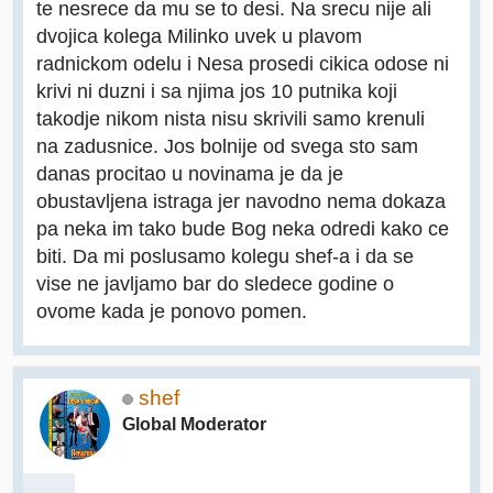
te nesrece da mu se to desi. Na srecu nije ali
dvojica kolega Milinko uvek u plavom
radnickom odelu i Nesa prosedi cikica odose ni
krivi ni duzni i sa njima jos 10 putnika koji
takodje nikom nista nisu skrivili samo krenuli
na zadusnice. Jos bolnije od svega sto sam
danas procitao u novinama je da je
obustavljena istraga jer navodno nema dokaza
pa neka im tako bude Bog neka odredi kako ce
biti. Da mi poslusamo kolegu shef-a i da se
vise ne javljamo bar do sledece godine o
ovome kada je ponovo pomen.
shef
Global Moderator