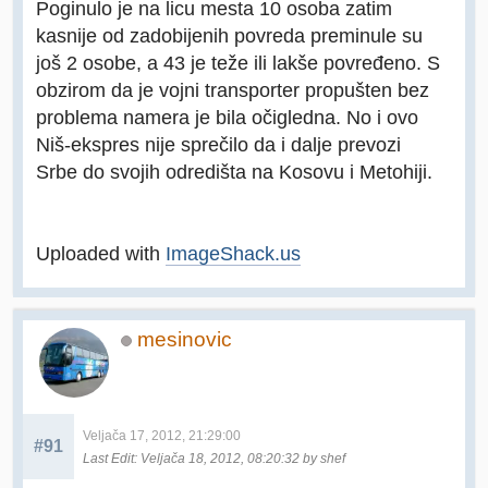
Poginulo je na licu mesta 10 osoba zatim
kasnije od zadobijenih povreda preminule su
još 2 osobe, a 43 je teže ili lakše povređeno. S
obzirom da je vojni transporter propušten bez
problema namera je bila očigledna. No i ovo
Niš-ekspres nije sprečilo da i dalje prevozi
Srbe do svojih odredišta na Kosovu i Metohiji.
Uploaded with
ImageShack.us
mesinovic
Veljača 17, 2012, 21:29:00
#91
Last Edit
: Veljača 18, 2012, 08:20:32 by shef