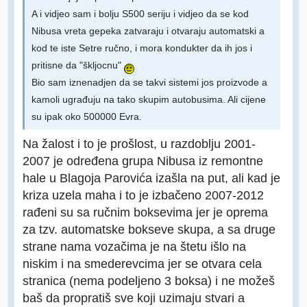
A i vidjeo sam i bolju S500 seriju i vidjeo da se kod
Nibusa vreta gepeka zatvaraju i otvaraju automatski a
kod te iste Setre ručno, i mora kondukter da ih jos i
pritisne da "škljocnu"
Bio sam iznenadjen da se takvi sistemi jos proizvode a
kamoli ugrađuju na tako skupim autobusima. Ali cijene
su ipak oko 500000 Evra.
Na žalost i to je prošlost, u razdoblju 2001-
2007 je određena grupa Nibusa iz remontne
hale u Blagoja Parovića izašla na put, ali kad je
kriza uzela maha i to je izbačeno 2007-2012
rađeni su sa ručnim boksevima jer je oprema
za tzv. automatske bokseve skupa, a sa druge
strane nama vozačima je na štetu išlo na
niskim i na smederevcima jer se otvara cela
stranica (nema podeljeno 3 boksa) i ne možeš
baš da propratiš sve koji uzimaju stvari a