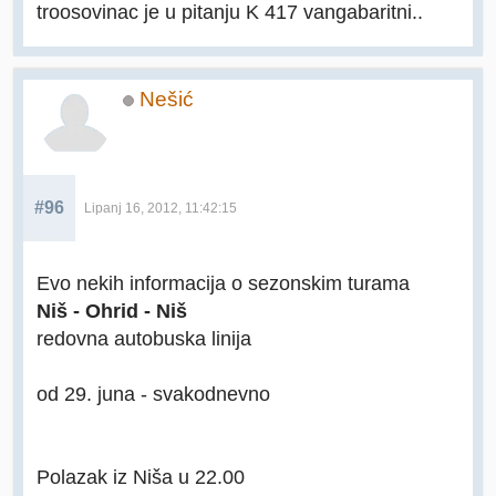
troosovinac je u pitanju K 417 vangabaritni..
Nešić
#96
Lipanj 16, 2012, 11:42:15
Evo nekih informacija o sezonskim turama
Niš - Ohrid - Niš
redovna autobuska linija
od 29. juna - svakodnevno
Polazak iz Niša u 22.00