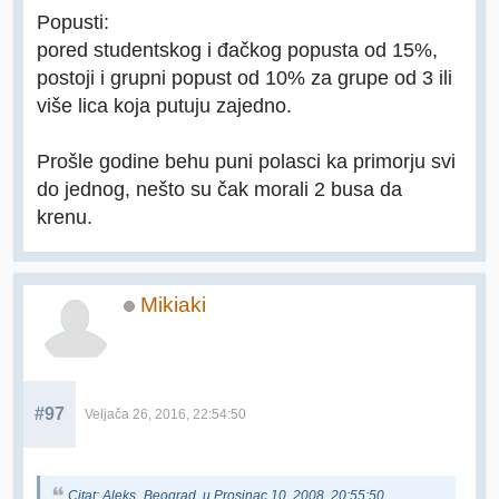
Popusti:
pored studentskog i đačkog popusta od 15%,
postoji i grupni popust od 10% za grupe od 3 ili
više lica koja putuju zajedno.
Prošle godine behu puni polasci ka primorju svi
do jednog, nešto su čak morali 2 busa da
krenu.
Mikiaki
#97
Veljača 26, 2016, 22:54:50
Citat: Aleks_Beograd u Prosinac 10, 2008, 20:55:50