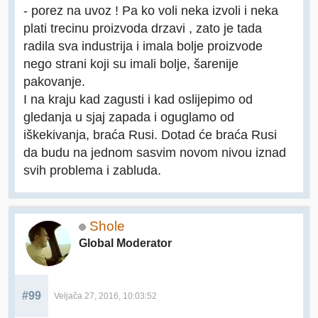
- porez na uvoz ! Pa ko voli neka izvoli i neka
plati trecinu proizvoda drzavi , zato je tada
radila sva industrija i imala bolje proizvode
nego strani koji su imali bolje, šarenije
pakovanje.
I na kraju kad zagusti i kad oslijepimo od
gledanja u sjaj zapada i oguglamo od
iškekivanja, braća Rusi. Dotad će braća Rusi
da budu na jednom sasvim novom nivou iznad
svih problema i zabluda.
Shole
Global Moderator
#99
Veljača 27, 2016, 10:03:52