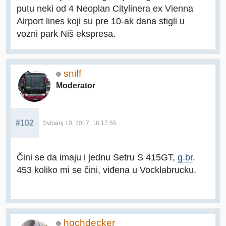
putu neki od 4 Neoplan Citylinera ex Vienna
Airport lines koji su pre 10-ak dana stigli u
vozni park Niš ekspresa.
sniff
Moderator
#102
Svibanj 10, 2017, 16:17:55
Čini se da imaju i jednu Setru S 415GT,
g.br
.
453 koliko mi se čini, viđena u Vocklabrucku.
hochdecker