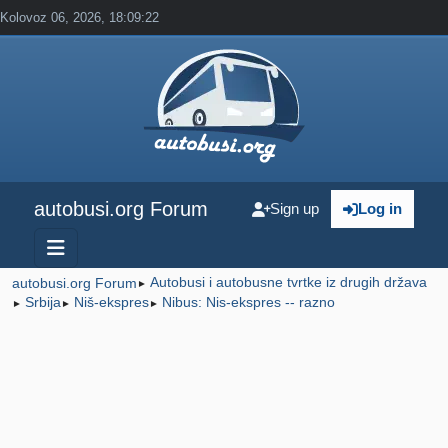
Kolovoz 06, 2026, 18:09:22
autobusi.org Forum
Sign up
Log in
Autobusi i autobusne tvrtke iz drugih država
autobusi.org Forum
►
Srbija
Niš-ekspres
Nibus: Nis-ekspres -- razno
►
►
►