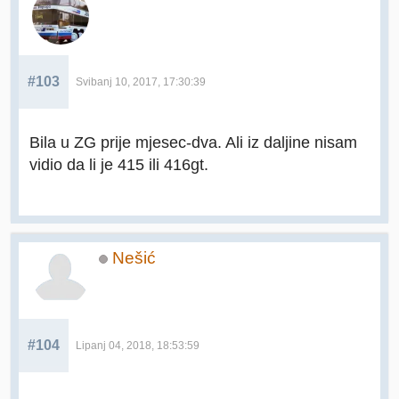
#103
Svibanj 10, 2017, 17:30:39
Bila u ZG prije mjesec-dva. Ali iz daljine nisam
vidio da li je 415 ili 416gt.
Nešić
#104
Lipanj 04, 2018, 18:53:59