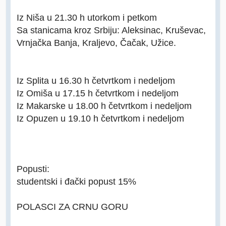
Iz Niša u 21.30 h utorkom i petkom
Sa stanicama kroz Srbiju: Aleksinac, Kruševac,
Vrnjačka Banja, Kraljevo, Čačak, Užice.
Iz Splita u 16.30 h četvrtkom i nedeljom
Iz Omiša u 17.15 h četvrtkom i nedeljom
Iz Makarske u 18.00 h četvrtkom i nedeljom
Iz Opuzen u 19.10 h četvrtkom i nedeljom
Popusti:
studentski i đački popust 15%
POLASCI ZA CRNU GORU