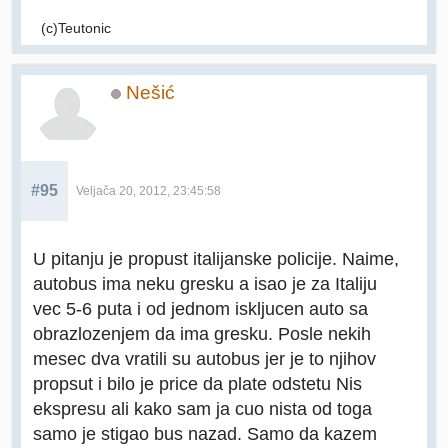
(c)Teutonic
Nešić
#95
Veljača 20, 2012, 23:45:58
U pitanju je propust italijanske policije. Naime,
autobus ima neku gresku a isao je za Italiju
vec 5-6 puta i od jednom iskljucen auto sa
obrazlozenjem da ima gresku. Posle nekih
mesec dva vratili su autobus jer je to njihov
propsut i bilo je price da plate odstetu Nis
ekspresu ali kako sam ja cuo nista od toga
samo je stigao bus nazad. Samo da kazem