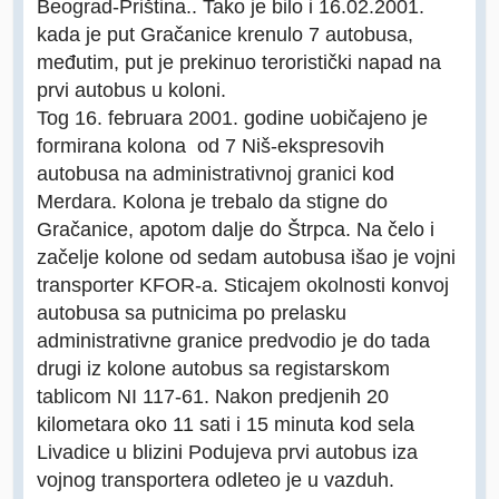
Beograd-Priština.. Tako je bilo i 16.02.2001.
kada je put Gračanice krenulo 7 autobusa,
međutim, put je prekinuo teroristički napad na
prvi autobus u koloni.
Tog 16. februara 2001. godine uobičajeno je
formirana kolona od 7 Niš-ekspresovih
autobusa na administrativnoj granici kod
Merdara. Kolona je trebalo da stigne do
Gračanice, apotom dalje do Štrpca. Na čelo i
začelje kolone od sedam autobusa išao je vojni
transporter KFOR-a. Sticajem okolnosti konvoj
autobusa sa putnicima po prelasku
administrativne granice predvodio je do tada
drugi iz kolone autobus sa registarskom
tablicom NI 117-61. Nakon predjenih 20
kilometara oko 11 sati i 15 minuta kod sela
Livadice u blizini Podujeva prvi autobus iza
vojnog transportera odleteo je u vazduh.