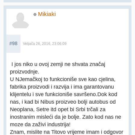
Mikiaki
#98
Veljača 26, 2016, 23:06:09
I jos niko u ovoj zemji ne shvata značaj
proizvodnje.
U NJemačkoj to funkcioniše sve kao cjelina,
fabrika proizvodi i razvija i ima garantovanu
klijentelu i sve funkcioniše savršeno.Dok kod
nas, i kad bi Nibus proizveo bolji autobus od
Neoplana, Setre itd opet bi Srbi trčali za
inostranim misleći da je bolje. Zato kod nas ne
moze da zaživi industrija!
Znam, mislite na Titovo vrijeme imam i odgovor