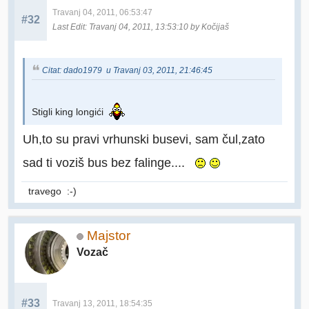
Travanj 04, 2011, 06:53:47
#32
Last Edit
: Travanj 04, 2011, 13:53:10 by Kočijaš
Citat: dado1979 u Travanj 03, 2011, 21:46:45
Stigli king longići
Uh,to su pravi vrhunski busevi, sam čul,zato
sad ti voziš bus bez falinge....
travego :-)
Majstor
Vozač
#33
Travanj 13, 2011, 18:54:35