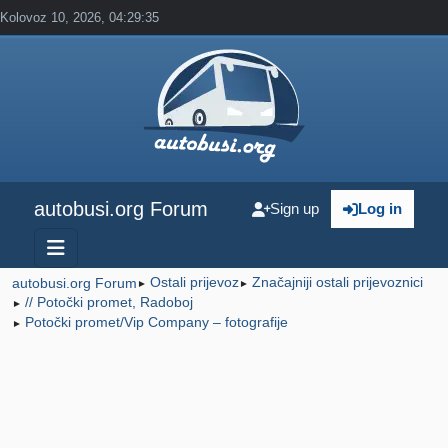
Kolovoz 10, 2026, 04:29:35
autobusi.org Forum
Sign up
Log in
Ostali prijevoz
Značajniji ostali prijevoznici
autobusi.org Forum
►
►
// Potočki promet, Radoboj
►
Potočki promet/Vip Company – fotografije
►