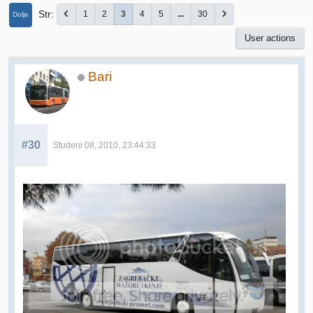
Str
1
2
3
4
5
...
30
Dolje
User actions
Bari
#30
Studeni 08, 2010, 23:44:33