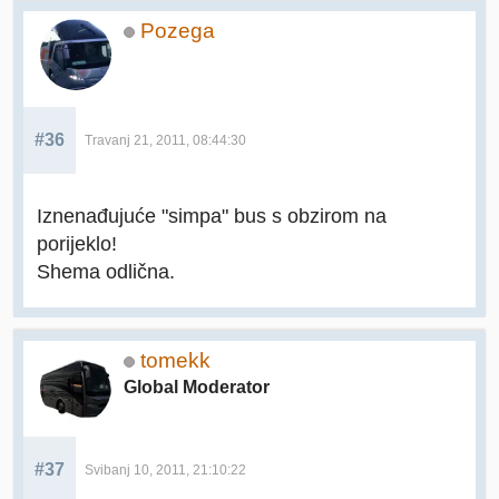
Pozega
#36
Travanj 21, 2011, 08:44:30
Iznenađujuće "simpa" bus s obzirom na
porijeklo!
Shema odlična.
tomekk
Global Moderator
#37
Svibanj 10, 2011, 21:10:22