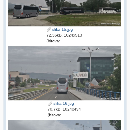
slika 15.jpg
72.36kB, 1024x513
(hitova:
slika 16.jpg
70.7kB, 1024x494
(hitova: