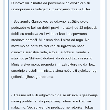
Dubrovniku. Smatra da povremeni prijevoznici nisu
ravnopravni sa kolegama iz razvijenih država EU-a.
- Sve zemlje članice već su odavno zaštitile svoje
poduzetnike koji su dobili pravi moratorij od 12 mjeseci,
dobili su sredstva za likvidnost kao i bespovratna
sredstva pomoći. Mi nismo dobili ništa od toga. Ne
možemo se boriti za rad kad su ugrožena naša
osnovna sredstva rada, a to su autobusi i kombiji -
istaknuo je Slišković dodavši da ih podržava resorno
Ministarstvo mora, prometa i infrastrukture no da bez
suradnje s ostalim ministarstvima neće biti cjelokupnog
rješenja njihovog problema.
- Tražimo od svih odgovornih da se uključe u rješavanje
našeg problema i da prepoznaju situaciju u kojoj se
nalazimo. Već su krenule predizborne retorike i fokus