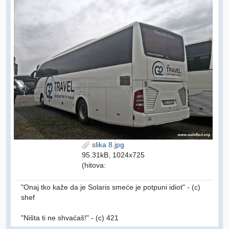
slika 8.jpg
95.31kB, 1024x725
(hitova:
"Onaj tko kaže da je Solaris smeće je potpuni idiot" - (c)
shef
"Ništa ti ne shvaćaš!" - (c) 421