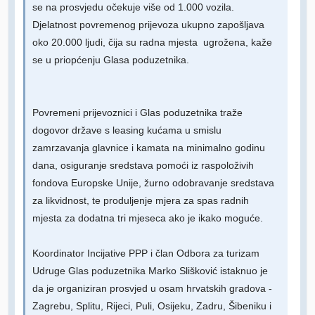
se na prosvjedu očekuje više od 1.000 vozila.
Djelatnost povremenog prijevoza ukupno zapošljava
oko 20.000 ljudi, čija su radna mjesta ugrožena, kaže
se u priopćenju Glasa poduzetnika.
Povremeni prijevoznici i Glas poduzetnika traže
dogovor države s leasing kućama u smislu
zamrzavanja glavnice i kamata na minimalno godinu
dana, osiguranje sredstava pomoći iz raspoloživih
fondova Europske Unije, žurno odobravanje sredstava
za likvidnost, te produljenje mjera za spas radnih
mjesta za dodatna tri mjeseca ako je ikako moguće.
Koordinator Incijative PPP i član Odbora za turizam
Udruge Glas poduzetnika Marko Slišković istaknuo je
da je organiziran prosvjed u osam hrvatskih gradova -
Zagrebu, Splitu, Rijeci, Puli, Osijeku, Zadru, Šibeniku i