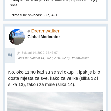
"Onaj tko kaže da je Solaris smeće je potpuni idiot" - (c)
shef
"Ništa ti ne shvaćaš!" - (c) 421
Dreamwalker
Global Moderator
Svibanj 14, 2020, 18:43:07
#4
Last Edit
: Svibanj 14, 2020, 20:01:32 by Dreamwalker
No, oko 11:40 kad su se svi okupili, ipak je bilo
dosta mjesta za sve, kako za velike (slika 12 i
slika 13), tako i za male (slika 14).