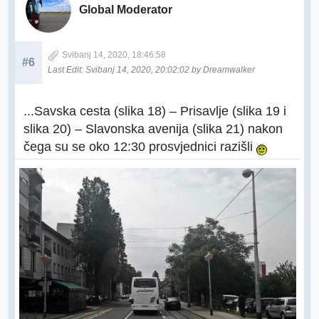
Global Moderator
Svibanj 14, 2020, 18:46:58
#6
Last Edit
: Svibanj 14, 2020, 20:02:02 by Dreamwalker
...Savska cesta (slika 18) – Prisavlje (slika 19 i
slika 20) – Slavonska avenija (slika 21) nakon
čega su se oko 12:30 prosvjednici razišli