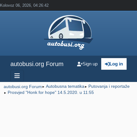
Kolovoz 06, 2026, 04:26:42
autobusi.org Forum
Sign up
Log in
Autobusna tematika
Putovanja i reportaže
autobusi.org Forum
►
►
Prosvjed "Honk for hope" 14.5.2020. u 11:55
►