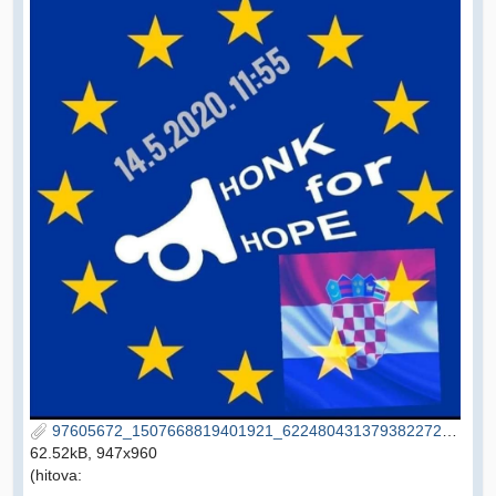
97605672_1507668819401921_6224804313793822720_n.jpg
62.52kB, 947x960
(hitova: