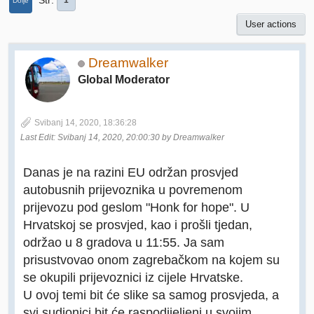
Str
1
Dolje
User actions
Dreamwalker
Global Moderator
Svibanj 14, 2020, 18:36:28
Last Edit
: Svibanj 14, 2020, 20:00:30 by Dreamwalker
Danas je na razini EU održan prosvjed
autobusnih prijevoznika u povremenom
prijevozu pod geslom "Honk for hope". U
Hrvatskoj se prosvjed, kao i prošli tjedan,
održao u 8 gradova u 11:55. Ja sam
prisustvovao onom zagrebačkom na kojem su
se okupili prijevoznici iz cijele Hrvatske.
U ovoj temi bit će slike sa samog prosvjeda, a
svi sudionici bit će raspodijeljeni u svojim