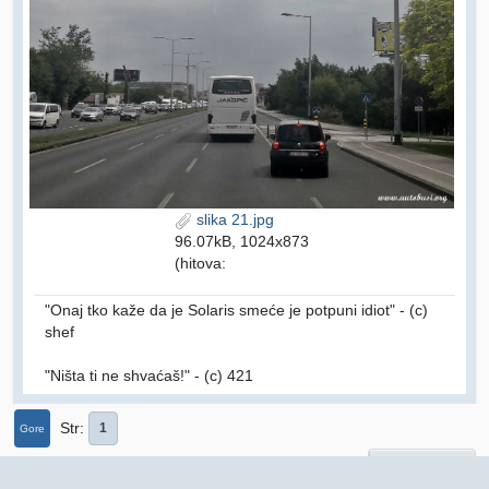
slika 21.jpg
96.07kB, 1024x873
(hitova:
"Onaj tko kaže da je Solaris smeće je potpuni idiot" - (c)
shef
"Ništa ti ne shvaćaš!" - (c) 421
Str
1
Gore
User actions