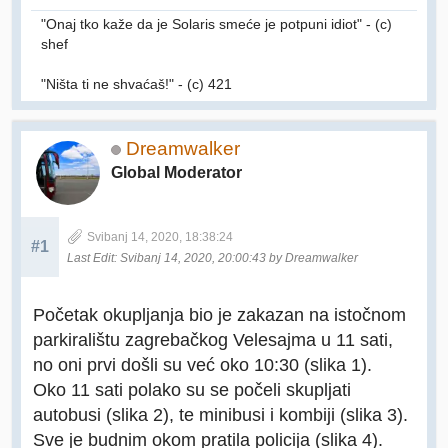
"Onaj tko kaže da je Solaris smeće je potpuni idiot" - (c)
shef
"Ništa ti ne shvaćaš!" - (c) 421
Dreamwalker
Global Moderator
Svibanj 14, 2020, 18:38:24
#1
Last Edit
: Svibanj 14, 2020, 20:00:43 by Dreamwalker
Početak okupljanja bio je zakazan na istočnom
parkiralištu zagrebačkog Velesajma u 11 sati,
no oni prvi došli su već oko 10:30 (slika 1).
Oko 11 sati polako su se počeli skupljati
autobusi (slika 2), te minibusi i kombiji (slika 3).
Sve je budnim okom pratila policija (slika 4).