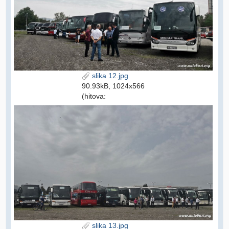
slika 12.jpg
90.93kB, 1024x566
(hitova:
slika 13.jpg