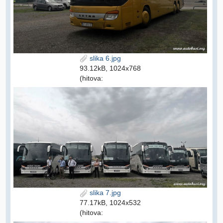
slika 6.jpg
93.12kB, 1024x768
(hitova:
slika 7.jpg
77.17kB, 1024x532
(hitova: