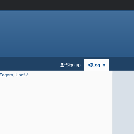
Sign up
Log in
Zagora, Unešić