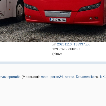
20231110_135937.jpg
129.78kB, 800x600
(hitova:
jevoz sportaša
(Moderatori:
mate
,
peron24
,
actros
,
Dreamwalker
)
NK 
►