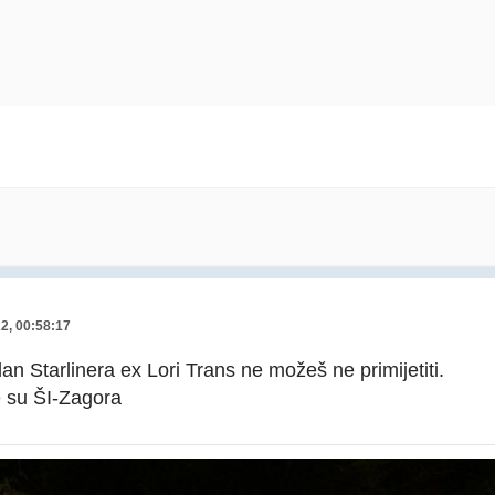
22, 00:58:17
n Starlinera ex Lori Trans ne možeš ne primijetiti.
e su ŠI-Zagora