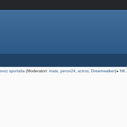
jevoz sportaša
(Moderatori:
mate
,
peron24
,
actros
,
Dreamwalker
)
NK 
►