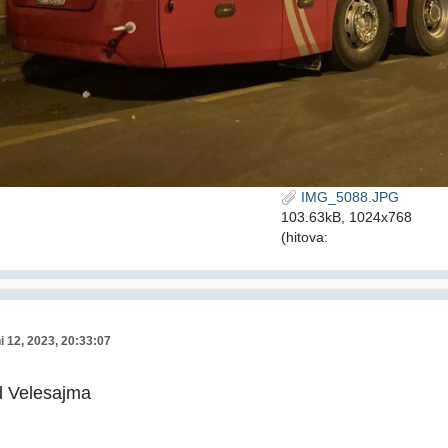
IMG_5088.JPG
103.63kB, 1024x768
(hitova:
i 12, 2023, 20:33:07
d Velesajma