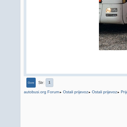
Str
1
Gore
Ostali prijevoz
Ostali prijevoz
Pri
autobusi.org Forum
►
►
►