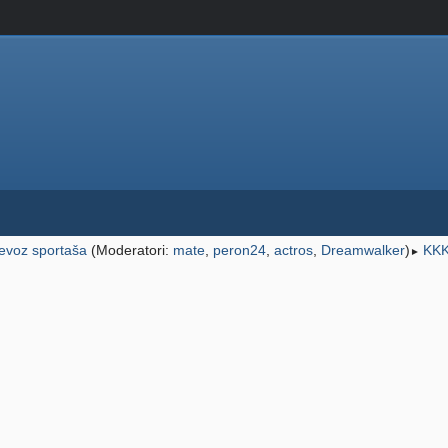
jevoz sportaša
(Moderatori:
mate
,
peron24
,
actros
,
Dreamwalker
)
KKK
►