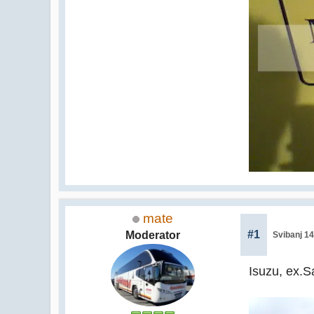
mate
#1
Moderator
Svibanj 14
Isuzu, ex.