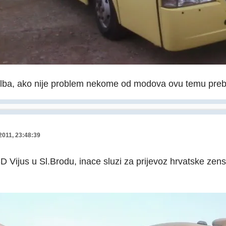
lba, ako nije problem nekome od modova ovu temu preba
 2011, 23:48:39
D Vijus u Sl.Brodu, inace sluzi za prijevoz hrvatske zen