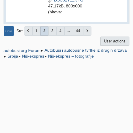
DSC02711.JPG
47.17kB, 800x600
(hitova:
Str
1
2
3
4
...
44
Gore
User actions
Autobusi i autobusne tvrtke iz drugih država
autobusi.org Forum
►
Srbija
Niš-ekspres
Niš-ekspres – fotografije
►
►
►