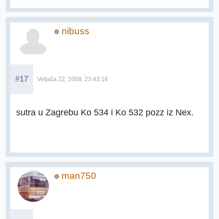
nibuss
#17
Veljača 22, 2008, 23:43:16
sutra u Zagrebu Ko 534 i Ko 532 pozz iz Nex.
man750