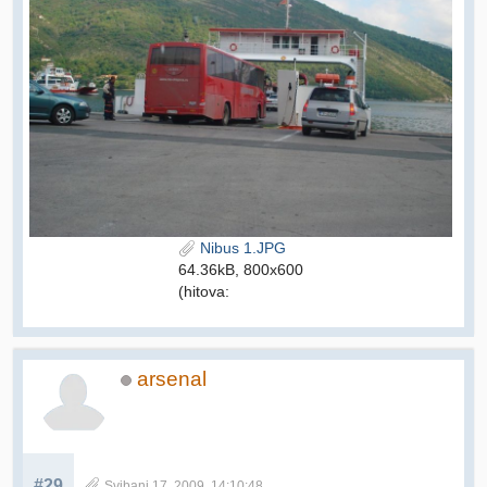
Nibus 1.JPG
64.36kB, 800x600
(hitova:
arsenal
#29
Svibanj 17, 2009, 14:10:48