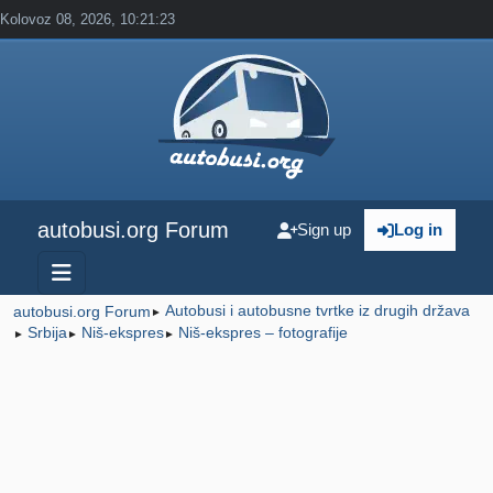
Kolovoz 08, 2026, 10:21:23
autobusi.org Forum
Sign up
Log in
Autobusi i autobusne tvrtke iz drugih država
autobusi.org Forum
►
Srbija
Niš-ekspres
Niš-ekspres – fotografije
►
►
►