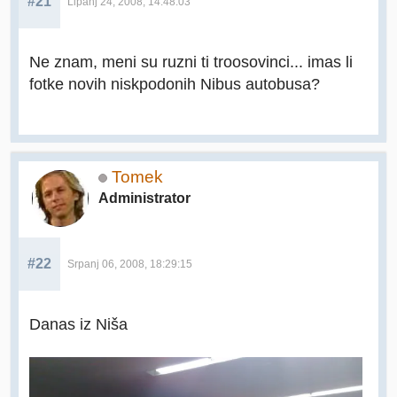
#21
Lipanj 24, 2008, 14:48:03
Ne znam, meni su ruzni ti troosovinci... imas li
fotke novih niskpodonih Nibus autobusa?
Tomek
Administrator
#22
Srpanj 06, 2008, 18:29:15
Danas iz Niša