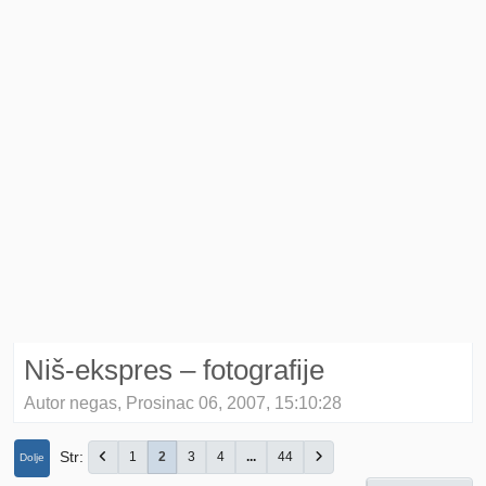
Niš-ekspres – fotografije
Autor negas, Prosinac 06, 2007, 15:10:28
Str
1
2
3
4
...
44
Dolje