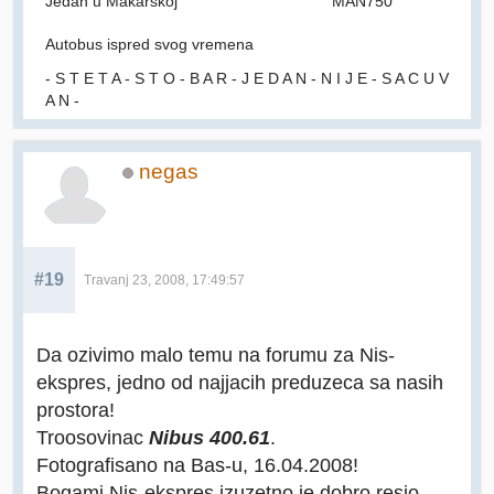
Jedan u Makarskoj
MAN750
Autobus ispred svog vremena
- S T E T A - S T O - B A R - J E D A N - N I J E - S A C U V
A N -
negas
#19
Travanj 23, 2008, 17:49:57
Da ozivimo malo temu na forumu za Nis-
ekspres, jedno od najjacih preduzeca sa nasih
prostora!
Troosovinac
Nibus 400.61
.
Fotografisano na Bas-u, 16.04.2008!
Bogami Nis-ekspres izuzetno je dobro resio