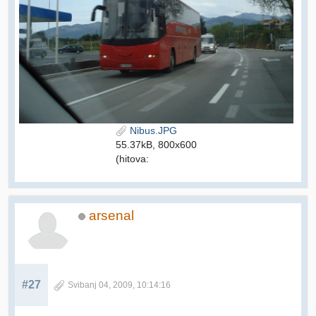
Nibus.JPG
55.37kB, 800x600
(hitova:
arsenal
#27
Svibanj 04, 2009, 10:14:16