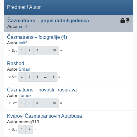
Predmet
/
Autor
Čazmatrans – popis radnih jedinica
Autor
sniff
Čazmatrans – fotografije (4)
Autor
sniff
Str
1
2
3
...
68
Rashod
Autor
Srđan
Str
1
2
3
...
8
Čazmatrans – novosti i rasprava
Autor
Tomek
Str
1
2
3
...
60
Kvarovi Čazmatransovih Autobusa
Autor mansg313
Str
1
2