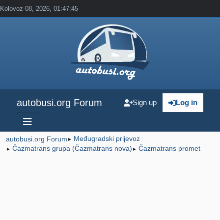
Kolovoz 08, 2026, 01:47:45
autobusi.org Forum
Sign up
Log in
Međugradski prijevoz
autobusi.org Forum
►
Čazmatrans grupa (Čazmatrans nova)
Čazmatrans promet
►
►