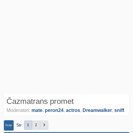
Čazmatrans promet
Moderatori:
mate
,
peron24
,
actros
,
Dreamwalker
,
sniff
.
Str
1
2
Dolje