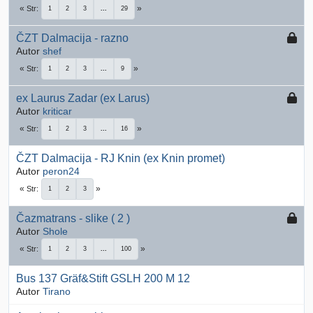
Str
1
2
3
...
29
ČZT Dalmacija - razno
Autor
shef
Str
1
2
3
...
9
ex Laurus Zadar (ex Larus)
Autor
kriticar
Str
1
2
3
...
16
ČZT Dalmacija - RJ Knin (ex Knin promet)
Autor
peron24
Str
1
2
3
Čazmatrans - slike ( 2 )
Autor
Shole
Str
1
2
3
...
100
Bus 137 Gräf&Stift GSLH 200 M 12
Autor
Tirano