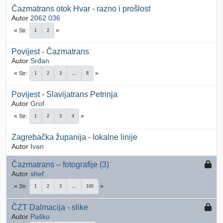
Čazmatrans otok Hvar - razno i prošlost
Autor
2062 036
Str
1
2
Povijest - Čazmatrans
Autor
Srđan
Str
1
2
3
...
8
Povijest - Slavijatrans Petrinja
Autor
Grof
Str
1
2
3
4
Zagrebačka županija - lokalne linije
Autor
Ivan
Čazmatrans – fotografije (3)
Autor
shef
Str
1
2
3
...
100
ČZT Dalmacija - slike
Autor
Paško