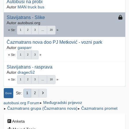
Autobusi na probi
Autor
MAN truck bus
Slavijatrans - Slike
Autor autobusi.org
Str
1
2
3
...
20
Čazmatrans nova doo PJ Metković - vozni park
Autor
gasparr
Str
1
2
3
Slavijatrans - rasprava
Autor
dragec52
Str
1
2
3
...
16
Str
1
2
Gore
Međugradski prijevoz
autobusi.org Forum
►
Čazmatrans grupa (Čazmatrans nova)
Čazmatrans promet
►
►
Anketa