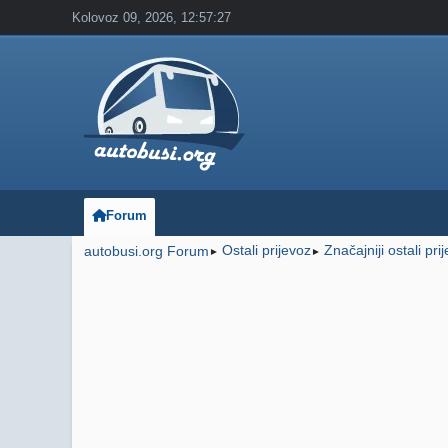
Kolovoz 09, 2026, 12:57:27
Forum
Ostali prijevoz
Značajniji ostali pri
autobusi.org Forum
►
►