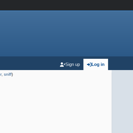
Sign up
Log in
r
,
sniff
)