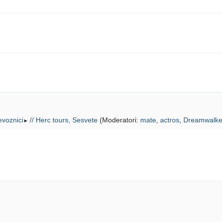
jevoznici
// Herc tours, Sesvete
(Moderatori:
mate
,
actros
,
Dreamwalke
►