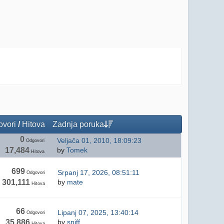
vori
/
Hitova
Zadnja poruka
0
Veljača 01, 2010, 18:09:23
Odgovori
17,484
by
Tomek
Hitova
699
Srpanj 17, 2026, 08:51:11
Odgovori
301,111
by
mate
Hitova
66
Lipanj 07, 2025, 13:40:14
Odgovori
35,886
by
sniff
Hitova