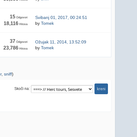
15
Svibanj 01, 2017, 00:24:51
Odgovori
18,116
by
Tomek
Hitova
37
Ožujak 11, 2014, 13:52:09
Odgovori
23,786
by
Tomek
Hitova
r
,
sniff
)
Skoči na