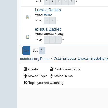
Str
1
2
3
...
5
Ludwig Reisen
Autor
tomo
Str
1
2
ex Ibus, Zagreb
Autor autobusi.org
Str
1
2
3
Str
1
Gore
Ostali prijevoz
Značajniji ostali pri
autobusi.org Forum
►
►
Anketa
Zaključana Tema
Moved Topic
Stalna Tema
Topic you are watching