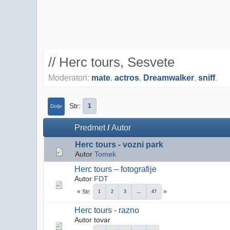
// Herc tours, Sesvete
Moderatori:
mate
,
actros
,
Dreamwalker
,
sniff
.
Str
1
Dolje
Predmet
/
Autor
Herc tours - vozni park
Autor
Tomek
Herc tours – fotografije
Autor
FDT
Str
1
2
3
...
47
Herc tours - razno
Autor tovar