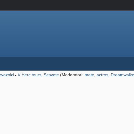
jevoznici
// Herc tours, Sesvete
(Moderatori:
mate
,
actros
,
Dreamwalke
►