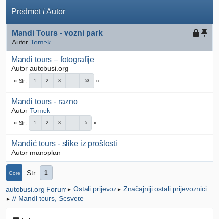
Predmet
/
Autor
Mandi Tours - vozni park
Autor
Tomek
Mandi tours – fotografije
Autor autobusi.org
Str
1
2
3
...
58
Mandi tours - razno
Autor
Tomek
Str
1
2
3
...
5
Mandić tours - slike iz prošlosti
Autor manoplan
Str
1
Gore
Ostali prijevoz
Značajniji ostali prijevoznici
autobusi.org Forum
►
►
// Mandi tours, Sesvete
►