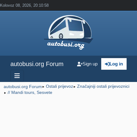
Kolovoz 08, 2026, 20:10:58
autobusi.org Forum
Sign up
Log in
Ostali prijevoz
Značajniji ostali prijevoznici
autobusi.org Forum
►
►
// Mandi tours, Sesvete
►