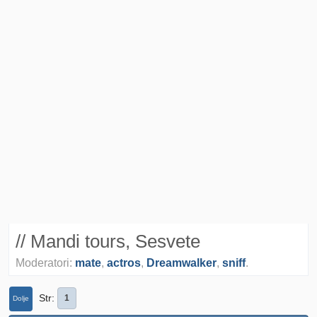
// Mandi tours, Sesvete
Moderatori:
mate
,
actros
,
Dreamwalker
,
sniff
.
Str
1
Dolje