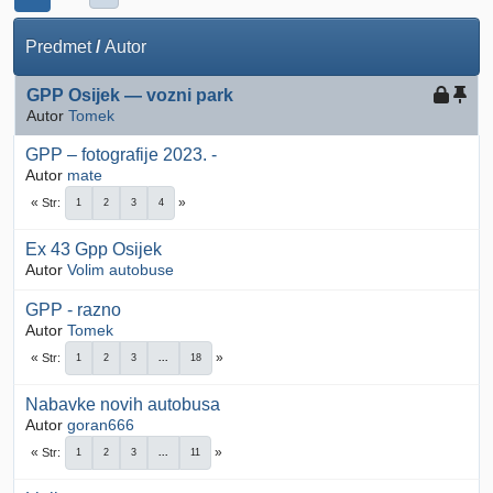
Predmet
/
Autor
GPP Osijek ― vozni park
Autor
Tomek
GPP – fotografije 2023. -
Autor
mate
Str
1
2
3
4
Ex 43 Gpp Osijek
Autor
Volim autobuse
GPP - razno
Autor
Tomek
Str
1
2
3
...
18
Nabavke novih autobusa
Autor
goran666
Str
1
2
3
...
11