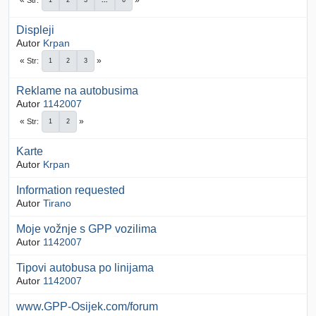
Str
1
2
3
...
6
Displeji
Autor
Krpan
Str
1
2
3
Reklame na autobusima
Autor
1142007
Str
1
2
Karte
Autor
Krpan
Information requested
Autor
Tirano
Moje vožnje s GPP vozilima
Autor
1142007
Tipovi autobusa po linijama
Autor
1142007
www.GPP-Osijek.com/forum