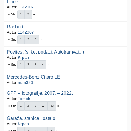
Linije
Autor
1142007
Str
1
2
Rashod
Autor
1142007
Str
1
2
3
Povijest (slike, podaci, Autotramvaj...)
Autor
Krpan
Str
1
2
3
4
Mercedes-Benz Citaro LE
Autor
man323
GPP – fotografije, 2007. – 2022.
Autor
Tomek
Str
1
2
3
...
23
Garaža, stanice i ostalo
Autor
Krpan