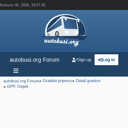
Kolovoz 06, 2026, 19:57:45
autobusi.org Forum
Sign up
Log in
Gradski prijevoz
Ostali gradovi
autobusi.org Forum
►
►
GPP, Osijek
►