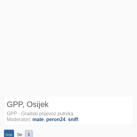
GPP, Osijek
GPP - Gradski prijevoz putnika
Moderatori:
mate
,
peron24
,
sniff
.
Str
1
Dolje