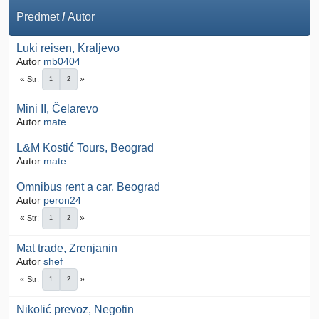
Predmet
/
Autor
Luki reisen, Kraljevo
Autor
mb0404
Str
1
2
Mini II, Čelarevo
Autor
mate
L&M Kostić Tours, Beograd
Autor
mate
Omnibus rent a car, Beograd
Autor
peron24
Str
1
2
Mat trade, Zrenjanin
Autor
shef
Str
1
2
Nikolić prevoz, Negotin