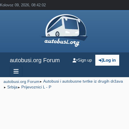
Kolovoz 09, 2026, 08:42:02
autobusi.org Forum
Sign up
Log in
Autobusi i autobusne tvrtke iz drugih država
autobusi.org Forum
►
Srbija
Prijevoznici L - P
►
►