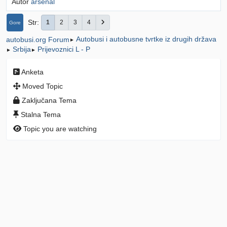
Autor
arsenal
Str
1
2
3
4
Gore
Autobusi i autobusne tvrtke iz drugih država
autobusi.org Forum
►
Srbija
Prijevoznici L - P
►
►
Anketa
Moved Topic
Zaključana Tema
Stalna Tema
Topic you are watching