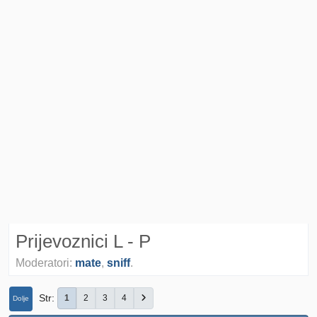
Prijevoznici L - P
Moderatori:
mate
,
sniff
.
Str
1
2
3
4
Dolje