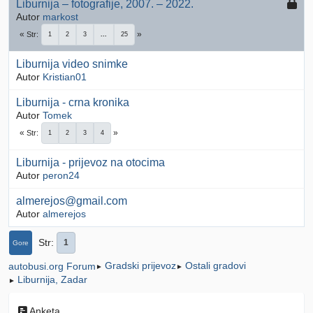
Liburnija – fotografije, 2007. – 2022.
Autor
markost
Str
1
2
3
...
25
Liburnija video snimke
Autor
Kristian01
Liburnija - crna kronika
Autor
Tomek
Str
1
2
3
4
Liburnija - prijevoz na otocima
Autor
peron24
almerejos@gmail.com
Autor
almerejos
Str
1
Gore
Gradski prijevoz
Ostali gradovi
autobusi.org Forum
►
►
Liburnija, Zadar
►
Anketa