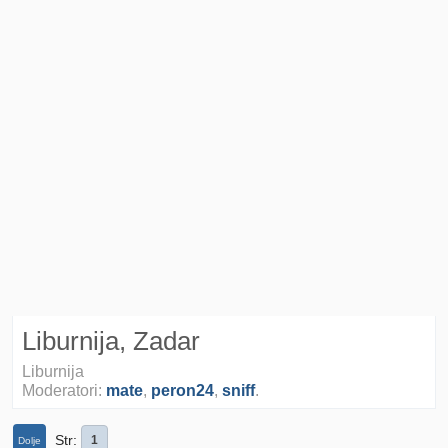
Liburnija, Zadar
Liburnija
Moderatori:
mate
,
peron24
,
sniff
.
Str
1
Dolje