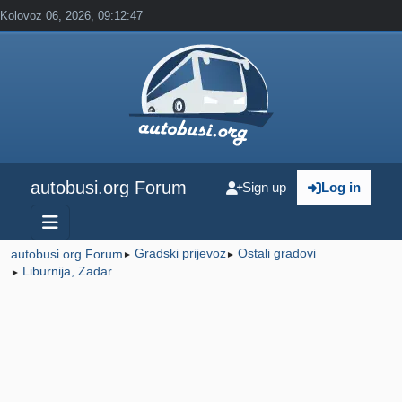
Kolovoz 06, 2026, 09:12:47
autobusi.org Forum
Sign up
Log in
Gradski prijevoz
Ostali gradovi
autobusi.org Forum
►
►
Liburnija, Zadar
►