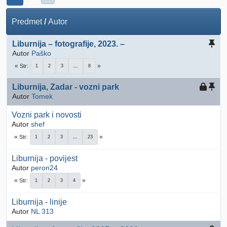
Predmet
/
Autor
Liburnija – fotografije, 2023. –
Autor
Paško
Str
1
2
3
...
8
Liburnija, Zadar - vozni park
Autor
Tomek
Vozni park i novosti
Autor
shef
Str
1
2
3
...
23
Liburnija - povijest
Autor
peron24
Str
1
2
3
4
Liburnija - linije
Autor
NL 313