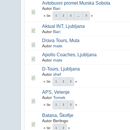
Avtobusni promet Murska Sobota
Autor
Bari
Str
1
2
3
...
5
Aktual INT, Ljubljana
Autor
Bari
Drava Tours, Muta
Autor
mate
Apollo Coaches, Ljubljana
Autor
mate
D-Tours, Ljubljana
Autor
shef
Str
1
2
3
APS, Velenje
Autor
Tomek
Str
1
2
3
Batana, Škofije
Autor Berlingo
Str
1
2