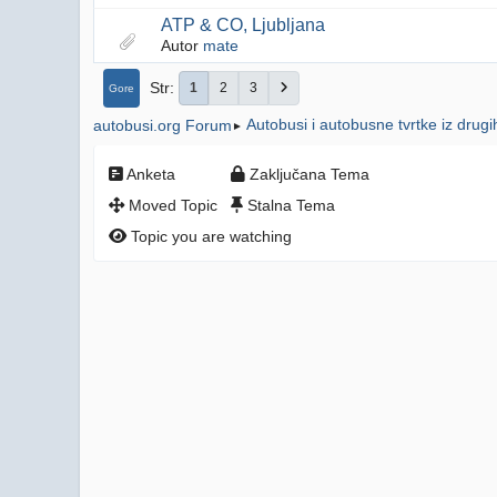
ATP & CO, Ljubljana
Autor
mate
Str
1
2
3
Gore
Autobusi i autobusne tvrtke iz drug
autobusi.org Forum
►
Anketa
Zaključana Tema
Moved Topic
Stalna Tema
Topic you are watching