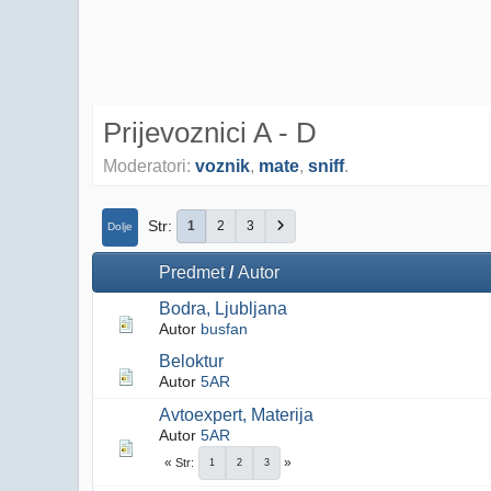
Prijevoznici A - D
Moderatori:
voznik
,
mate
,
sniff
.
Str
1
2
3
Dolje
Predmet
/
Autor
Bodra, Ljubljana
Autor
busfan
Beloktur
Autor
5AR
Avtoexpert, Materija
Autor
5AR
Str
1
2
3