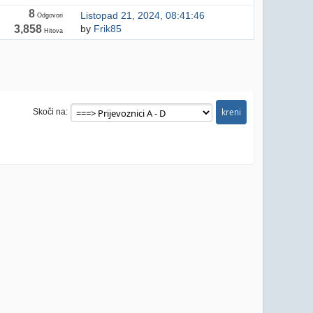
8
Listopad 21, 2024, 08:41:46
Odgovori
3,858
by
Frik85
Hitova
Skoči na