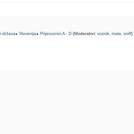
ih država
Slovenija
Prijevoznici A - D
(Moderatori:
voznik
,
mate
,
sniff
)
►
►