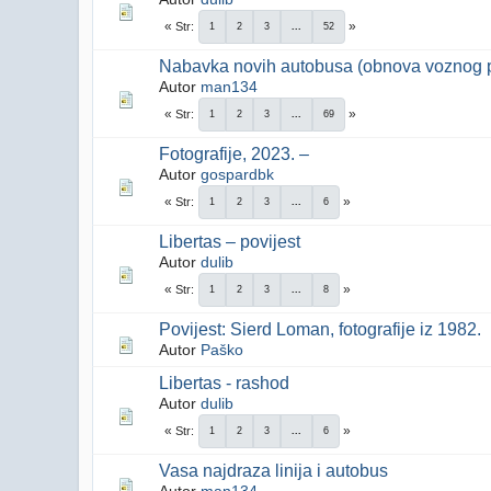
Str
1
2
3
...
52
Nabavka novih autobusa (obnova voznog 
Autor
man134
Str
1
2
3
...
69
Fotografije, 2023. –
Autor
gospardbk
Str
1
2
3
...
6
Libertas – povijest
Autor
dulib
Str
1
2
3
...
8
Povijest: Sierd Loman, fotografije iz 1982.
Autor
Paško
Libertas - rashod
Autor
dulib
Str
1
2
3
...
6
Vasa najdraza linija i autobus