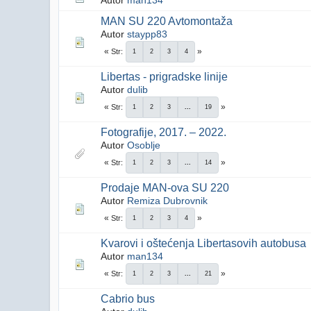
Autor
man134
MAN SU 220 Avtomontaža
Autor
staypp83
Str
1
2
3
4
Libertas - prigradske linije
Autor
dulib
Str
1
2
3
...
19
Fotografije, 2017. – 2022.
Autor
Osoblje
Str
1
2
3
...
14
Prodaje MAN-ova SU 220
Autor
Remiza Dubrovnik
Str
1
2
3
4
Kvarovi i oštećenja Libertasovih autobusa
Autor
man134
Str
1
2
3
...
21
Cabrio bus