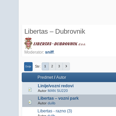
Libertas – Dubrovnik
Moderator:
sniff
.
Str
1
2
3
Dolje
Predmet
/
Autor
Linije/vozni redovi
Autor
MAN SU220
Libertas – vozni park
Autor
dulib
Libertas - razno (3)
Autor
dulib