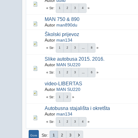
Autor
dulib
Str
1
2
3
4
MAN 750 & 890
Autor
man890du
Školski prijevoz
Autor
man134
Str
1
2
3
...
8
Slike autobusa 2015. 2016.
Autor
MAN SU220
Str
1
2
3
...
6
video-LIBERTAS
Autor
MAN SU220
Str
1
2
Autobusna stajališta i okretšta
Autor
man134
Str
1
2
3
4
Str
1
2
3
Gore