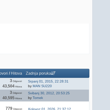
vori
/
Hitova
Zadnja poruka
3
Srpanj 01, 2015, 22:28:31
Odgovori
43,504
by
MAN SU220
Hitova
3
Svibanj 30, 2012, 20:53:25
Odgovori
40,595
by
Tomek
Hitova
779
Kolovoz 01, 2026, 21:37:12
Odgovori