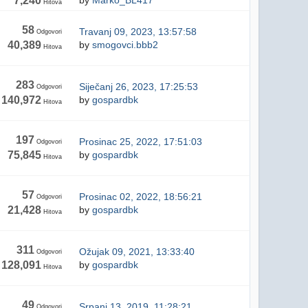
7,240
by
Marko_BL417
Hitova
58
Travanj 09, 2023, 13:57:58
Odgovori
40,389
by
smogovci.bbb2
Hitova
283
Siječanj 26, 2023, 17:25:53
Odgovori
140,972
by
gospardbk
Hitova
197
Prosinac 25, 2022, 17:51:03
Odgovori
75,845
by
gospardbk
Hitova
57
Prosinac 02, 2022, 18:56:21
Odgovori
21,428
by
gospardbk
Hitova
311
Ožujak 09, 2021, 13:33:40
Odgovori
128,091
by
gospardbk
Hitova
49
Srpanj 13, 2019, 11:28:21
Odgovori