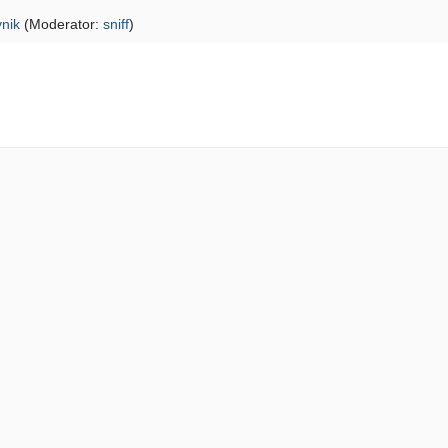
vnik
(Moderator:
sniff
)