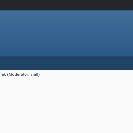
vnik
(Moderator:
sniff
)