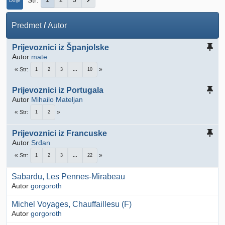
Str
1
2
3
Dolje
Predmet
/
Autor
Prijevoznici iz Španjolske
Autor
mate
Str
1
2
3
...
10
Prijevoznici iz Portugala
Autor
Mihailo Mateljan
Str
1
2
Prijevoznici iz Francuske
Autor
Srđan
Str
1
2
3
...
22
Sabardu, Les Pennes-Mirabeau
Autor
gorgoroth
Michel Voyages, Chauffaillesu (F)
Autor
gorgoroth