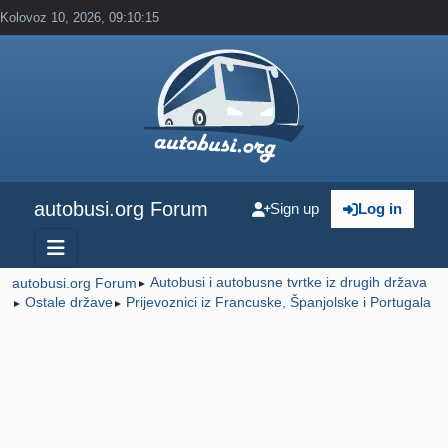
Kolovoz 10, 2026, 09:10:15
autobusi.org Forum
Sign up
Log in
Autobusi i autobusne tvrtke iz drugih država
autobusi.org Forum
►
Ostale države
Prijevoznici iz Francuske, Španjolske i Portugala
►
►