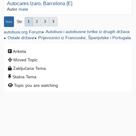
Autocares Izaro, Barcelona [E]
Autor
mate
Str
1
2
3
Gore
Autobusi i autobusne tvrtke iz drugih država
autobusi.org Forum
►
Ostale države
Prijevoznici iz Francuske, Španjolske i Portugala
►
►
Anketa
Moved Topic
Zaključana Tema
Stalna Tema
Topic you are watching