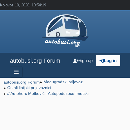
Kolovoz 10, 2026, 10:54:19
autobusi.org Forum
Sign up
Log in
Međugradski prijevoz
autobusi.org Forum
►
Ostali linijski prijevoznici
►
// Autoherc Metković - Autopoduzeće Imotski
►