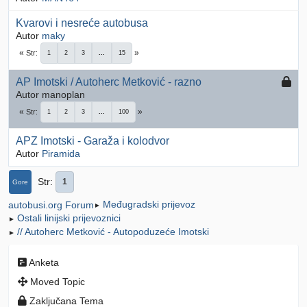
Kvarovi i nesreće autobusa
Autor
maky
Str
1
2
3
...
15
AP Imotski / Autoherc Metković - razno
Autor manoplan
Str
1
2
3
...
100
APZ Imotski - Garaža i kolodvor
Autor
Piramida
Str
1
Gore
Međugradski prijevoz
autobusi.org Forum
►
Ostali linijski prijevoznici
►
// Autoherc Metković - Autopoduzeće Imotski
►
Anketa
Moved Topic
Zaključana Tema