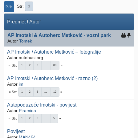
Str
1
Dolje
Predmet
/
Autor
AP Imotski & Autoherc Metković - vozni park
Autor
Tomek
AP Imotski / Autoherc Metković – fotografije
Autor autobusi.org
Str
1
2
3
...
88
AP Imotski / Autoherc Metković - razno (2)
Autor
im
Str
1
2
3
...
12
Autopoduzeće Imotski - povijest
Autor
Piramida
Str
1
2
3
...
5
Povijest
Autor
MAN464