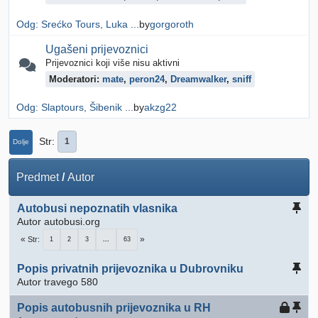
Odg: Srećko Tours, Luka ...
by
gorgoroth
Ugašeni prijevoznici
Prijevoznici koji više nisu aktivni
Moderatori:
mate
,
peron24
,
Dreamwalker
,
sniff
Odg: Slaptours, Šibenik ...
by
akzg22
Str
1
Dolje
Predmet
/
Autor
Autobusi nepoznatih vlasnika
Autor autobusi.org
Str
1
2
3
...
63
Popis privatnih prijevoznika u Dubrovniku
Autor travego 580
Popis autobusnih prijevoznika u RH