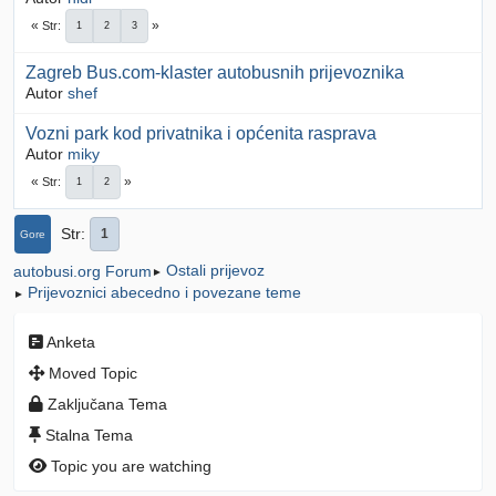
Str
1
2
3
Zagreb Bus.com-klaster autobusnih prijevoznika
Autor
shef
Vozni park kod privatnika i općenita rasprava
Autor
miky
Str
1
2
Str
1
Gore
Ostali prijevoz
autobusi.org Forum
►
Prijevoznici abecedno i povezane teme
►
Anketa
Moved Topic
Zaključana Tema
Stalna Tema
Topic you are watching