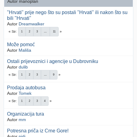
Autor manoplan
"Hrvati" prije nego što su postali "Hrvati" ili nakon što su
bili "Hrvati"
Autor
Dreamwalker
Str
1
2
3
...
11
Može pomoć
Autor
Mališa
Ostali prijevoznici i agencije u Dubrovniku
Autor
dulib
Str
1
2
3
...
9
Prodaja autobusa
Autor
Tomek
Str
1
2
3
4
Organizacija tura
Autor
mm
Potresna priča iz Crne Gore!
Autor
nidi