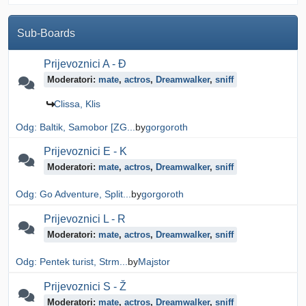
Sub-Boards
Prijevoznici A - Đ
Moderatori:
mate
,
actros
,
Dreamwalker
,
sniff
Clissa, Klis
Odg: Baltik, Samobor [ZG...
by
gorgoroth
Prijevoznici E - K
Moderatori:
mate
,
actros
,
Dreamwalker
,
sniff
Odg: Go Adventure, Split...
by
gorgoroth
Prijevoznici L - R
Moderatori:
mate
,
actros
,
Dreamwalker
,
sniff
Odg: Pentek turist, Strm...
by
Majstor
Prijevoznici S - Ž
Moderatori:
mate
,
actros
,
Dreamwalker
,
sniff