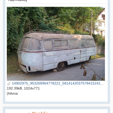
14902975_953268964778222_5814142037578415241_o.jpg
192.39kB, 1024x771
(hitova: