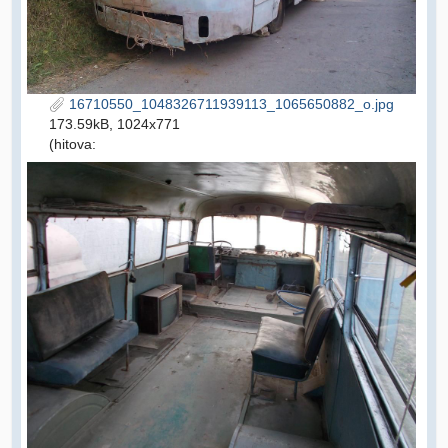
16710550_1048326711939113_1065650882_o.jpg
173.59kB, 1024x771
(hitova: