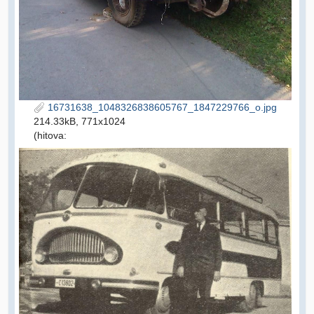
16731638_1048326838605767_1847229766_o.jpg
214.33kB, 771x1024
(hitova: