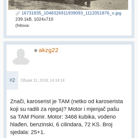
16731835_1048326911939093_1112051876_o.jpg
239.1kB, 1024x710
(hitova:
akzg22
#2
Ožujak 31, 2018, 14:18:14
Znači, karoserist je TAM (netko od karoserista
koji su radili za njega)? Motor i mjenjač pašu
sa TAM Pionir. Motor: 3468 kubika, vodeno
hlađen, benzinski, 6 cilindara, 72 KS. Broj
sjedala: 25+1.