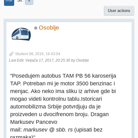
Str
1
Dolje
User actions
Osoblje
Studeni 08, 2016, 16:43:04
Last Edit
: Veljača 17, 2017, 20:25:30 by Osoblje
"Posedujem autobus TAM PB 56 karoserija
TAP. Potreban mi je motor 3500 benzinac i
menjac. Ako neko ima sliku iz arhive gde bi
mogao videti kontrolnu tablu.Istoricari
automobilizma Srbije potvrdjuju da je
proizveden u dvocifrenom broju. Dragan
Markusev Pancevo
mail:
markusev @ sbb. rs
(upisati bez
razmaka)"