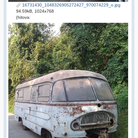
16731430_1048326905272427_970074229_o.jpg
94.59kB, 1024x768
(hitova: