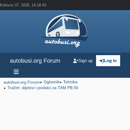
Kolovoz 07, 2026, 14:18:43
autobusi.org Forum
Sign up
Log in
Oglasnik
Tehnika
autobusi.org Forum
►
►
Tražim: dijelovi i podatci za TAM PB 56
►