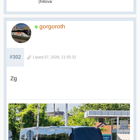
(hitova:
gorgoroth
#302
Lipanj 07, 2026, 21:55:32
Zg