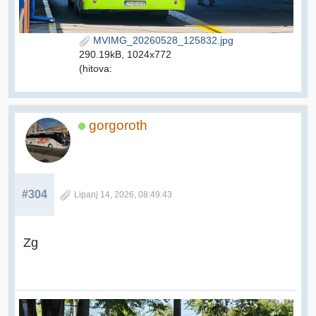
MVIMG_20260528_125832.jpg
290.19kB, 1024x772
(hitova:
gorgoroth
#304
Lipanj 14, 2026, 08:49:43
Zg