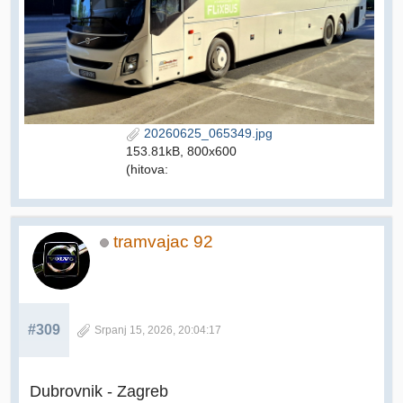
20260625_065349.jpg
153.81kB, 800x600
(hitova:
tramvajac 92
#309
Srpanj 15, 2026, 20:04:17
Dubrovnik - Zagreb