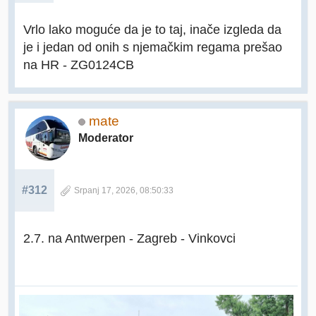
Vrlo lako moguće da je to taj, inače izgleda da
je i jedan od onih s njemačkim regama prešao
na HR - ZG0124CB
mate
Moderator
#312
Srpanj 17, 2026, 08:50:33
2.7. na Antwerpen - Zagreb - Vinkovci