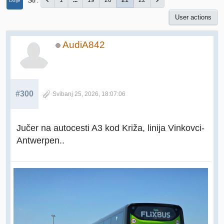
Str
1
...
19
20
21
22
Dolje
User actions
AudiA842
#300
Svibanj 25, 2026, 18:07:06
Jučer na autocesti A3 kod Križa, linija Vinkovci-
Antwerpen..