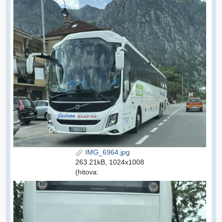
IMG_6964.jpg
263.21kB, 1024x1008
(hitova: