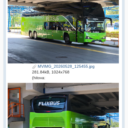
MVIMG_20260528_125455.jpg
281.84kB, 1024x768
(hitova: