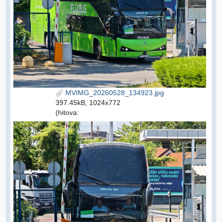
MVIMG_20260528_134923.jpg
397.45kB, 1024x772
(hitova: