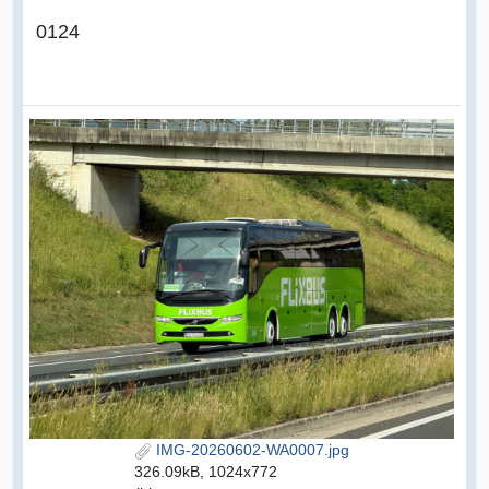
0124
IMG-20260602-WA0007.jpg
326.09kB, 1024x772