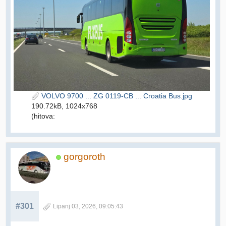
VOLVO 9700 ... ZG 0119-CB ... Croatia Bus.jpg
190.72kB, 1024x768
(hitova:
gorgoroth
#301
Lipanj 03, 2026, 09:05:43