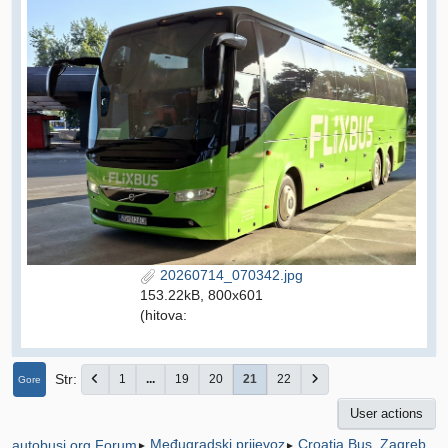
20260714_070342.jpg
153.22kB, 800x601
(hitova:
Str
1
...
19
20
21
22
Gore
User actions
Međugradski prijevoz
Croatia Bus, Zagreb
autobusi.org Forum
►
►