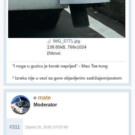
IMG_5771.jpg
138.85kB, 768x1024
(hitova:
"I noga u guzicu je korak naprijed" - Mao Tse-tung
* Izreka nije u vezi sa gore objavljenim sadržajem/postom
mate
Moderator
#311
Srpanj 16, 2026, 07:57:49