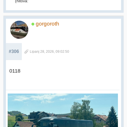
(hitova:
gorgoroth
#306
Lipanj 28, 2026, 09:02:50
0118