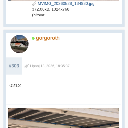
MVIMG_20260528_134930.jpg
372.06kB, 1024x768
(hitova:
gorgoroth
#303
Lipanj 13, 2026, 18:35:37
0212