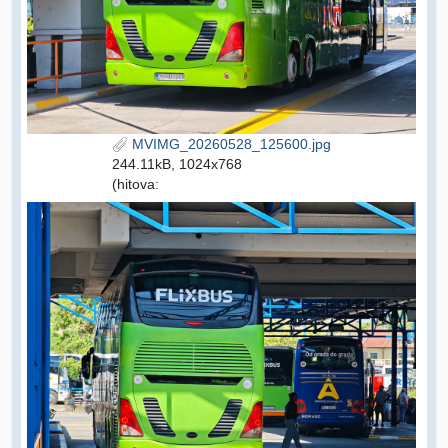
MVIMG_20260528_125600.jpg
244.11kB, 1024x768
(hitova: